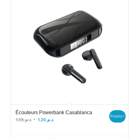
Écouteurs Powerbank Casablanca
Promo !
Le
Le
135
د.م.
120
د.م.
prix
prix
initial
actuel