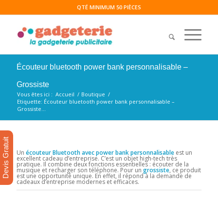
QTÉ MINIMUM 50 PIÈCES
Écouteur bluetooth power bank personnalisable –
Grossiste
Vous êtes ici :
Accueil
/
Boutique
/
Etiquette: Écouteur bluetooth power bank personnalisable –
Grossiste...
Devis Gratuit
Un
écouteur Bluetooth avec power bank personnalisable
est un
excellent cadeau d’entreprise. C’est un objet high-tech très
pratique. Il combine deux fonctions essentielles : écouter de la
musique et recharger son téléphone. Pour un
grossiste
, ce produit
est une opportunité unique. En effet, il répond à la demande de
cadeaux d’entreprise modernes et efficaces.