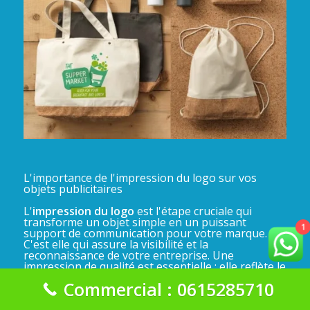
L'importance de l'impression du logo sur vos
objets publicitaires
L'
impression du logo
est l'étape cruciale qui
transforme un objet simple en un puissant
1
support de communication pour votre marque.
C'est elle qui assure la visibilité et la
reconnaissance de votre entreprise. Une
impression de qualité est essentielle : elle reflète le
professionnalisme de votre marque et garantit
Commercial : 0615285710
que votre message perdure. Un logo bien imprimé
sur un objet utile ou esthétique renforce votre