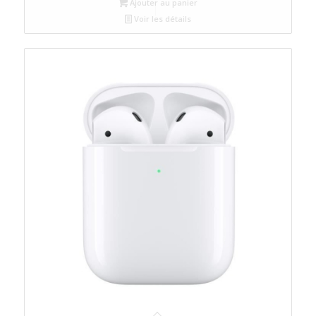
Ajouter au panier
était :
est :
Voir les détails
د.م.120.
د.م.135.