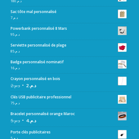
180
د.م.
Sac tôte mal personnalisé
7
د.م.
Powerbank personnalisé 8 Mars
95
د.م.
Serviette personnalisé de plage
85
د.م.
Badge personnalisé nominatif
16
د.م.
Crayon personnalisé en bois
2
د.م.
2
د.م.
Clés USB publicitaire professionnel
75
د.م.
Bracelet personnalisé orange Maroc
5
د.م.
4
د.م.
Porte clés publicitaires
5
د.م.