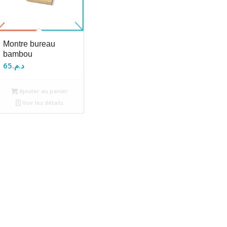
Montre bureau
bambou
65
د.م.
Ajouter au panier
Voir les détails