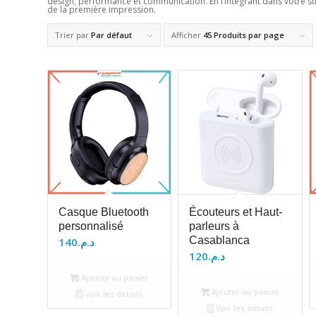
design, performance et communication. En l’intégrant dans votre st
de la première impression.
Trier par
Par défaut
Afficher
45 Produits par page
Casque Bluetooth
Écouteurs et Haut-
personnalisé
parleurs à
Casablanca
140
د.م.
120
د.م.
Ajouter au panier
Ajouter au panier
Voir les détails
Voir les détails