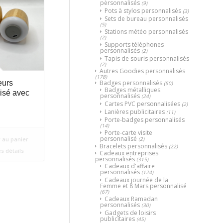
personnalisés
(9)
Pots à stylos personnalisés
(3)
Sets de bureau personnalisés
(5)
Stations météo personnalisés
(2)
Supports téléphones
personnalisés
(2)
Tapis de souris personnalisés
(2)
Autres Goodies personnalisés
(178)
Badges personnalisés
eurs
(50)
Badges métalliques
isé avec
personnalisés
(24)
Cartes PVC personnalisées
(2)
Lanières publicitaires
(11)
Porte-badges personnalisés
(14)
Porte-carte visite
personnalisé
(2)
 au panier
Bracelets personnalisés
(22)
es détails
Cadeaux entreprises
personnalisés
(315)
Cadeaux d'affaire
personnalisés
(124)
Cadeaux journée de la
Femme et 8 Mars personnalisé
(67)
Cadeaux Ramadan
personnalisés
(30)
Gadgets de loisirs
publicitaires
(45)