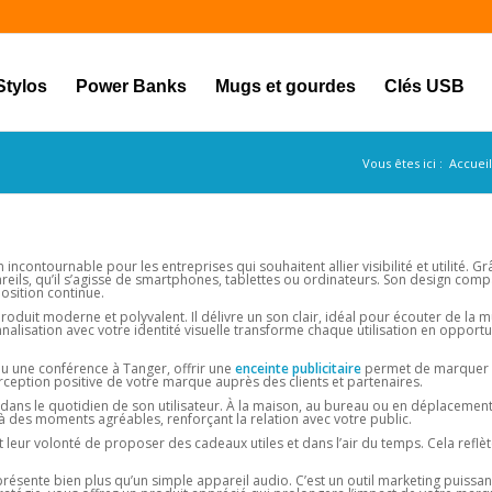
Stylos
Power Banks
Mugs et gourdes
Clés USB
Vous êtes ici :
Accueil
 incontournable pour les entreprises qui souhaitent allier visibilité et utilité. Gr
areils, qu’il s’agisse de smartphones, tablettes ou ordinateurs. Son design comp
osition continue.
oduit moderne et polyvalent. Il délivre un son clair, idéal pour écouter de la m
alisation avec votre identité visuelle transforme chaque utilisation en opportu
 une conférence à Tanger, offrir une
enceinte publicitaire
permet de marquer l
ception positive de votre marque auprès des clients et partenaires.
 dans le quotidien de son utilisateur. À la maison, au bureau ou en déplacement,
à des moments agréables, renforçant la relation avec votre public.
nt leur volonté de proposer des cadeaux utiles et dans l’air du temps. Cela refl
résente bien plus qu’un simple appareil audio. C’est un outil marketing puissan