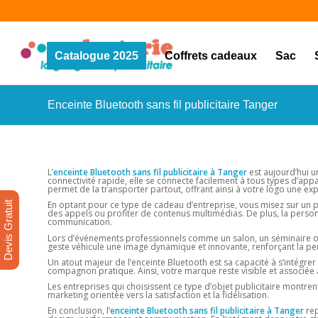
Catalogue 2025
Coffrets cadeaux
Sac
Enceinte Bluetooth sans fil publicitaire Tanger
L’
enceinte Bluetooth sans fil publicitaire à Tanger
est aujourd’hui un
connectivité rapide, elle se connecte facilement à tous types d’app
permet de la transporter partout, offrant ainsi à votre logo une exp
En optant pour ce type de cadeau d’entreprise, vous misez sur un pr
Devis Gratuit
des appels ou profiter de contenus multimédias. De plus, la personn
communication.
Lors d’événements professionnels comme un salon, un séminaire ou
geste véhicule une image dynamique et innovante, renforçant la per
Un atout majeur de l’enceinte Bluetooth est sa capacité à s’intégrer
compagnon pratique. Ainsi, votre marque reste visible et associée 
Les entreprises qui choisissent ce type d’objet publicitaire montre
marketing orientée vers la satisfaction et la fidélisation.
En conclusion, l’
enceinte Bluetooth sans fil publicitaire à Tanger
rep