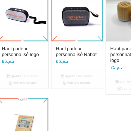
Haut parleur
Haut parleur
Haut-parl
personnalisé logo
personnalisé Rabat
personnal
logo
65
د.م.
65
د.م.
75
د.م.
Ajouter au panier
Ajouter au panier
Ajouter
Voir les détails
Voir les détails
Voir l