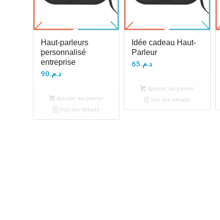
Haut-parleurs
Idée cadeau Haut-
personnalisé
Parleur
entreprise
65
د.م.
90
د.م.
Ajouter au panier
Ajouter au panier
Voir les détails
Voir les détails