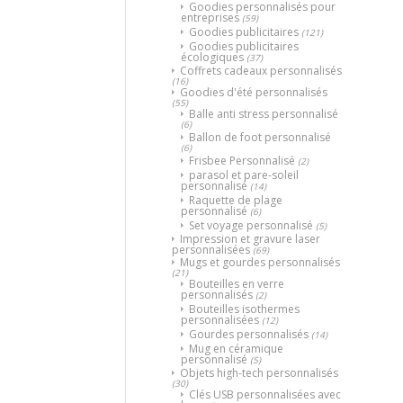
Goodies personnalisés pour
entreprises
(59)
Goodies publicitaires
(121)
Goodies publicitaires
écologiques
(37)
Coffrets cadeaux personnalisés
(16)
Goodies d'été personnalisés
(55)
Balle anti stress personnalisé
(6)
Ballon de foot personnalisé
(6)
Frisbee Personnalisé
(2)
parasol et pare-soleil
personnalisé
(14)
Raquette de plage
personnalisé
(6)
Set voyage personnalisé
(5)
Impression et gravure laser
personnalisées
(69)
Mugs et gourdes personnalisés
(21)
Bouteilles en verre
personnalisés
(2)
Bouteilles isothermes
personnalisées
(12)
Gourdes personnalisés
(14)
Mug en céramique
personnalisé
(5)
Objets high-tech personnalisés
(30)
Clés USB personnalisées avec