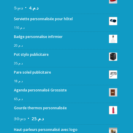
5
د.م.
4
د.م.
Serviette personnalisée pour hôtel
110
د.م.
Badge personnalise infirmier
20
د.م.
Pot stylo publicitaire
35
د.م.
Pare soleil publicitaire
18
د.م.
Agenda personnalisé Grossiste
65
د.م.
Gourde thermos personnalisée
30
د.م.
25
د.م.
Haut-parleurs personnalisé avec logo