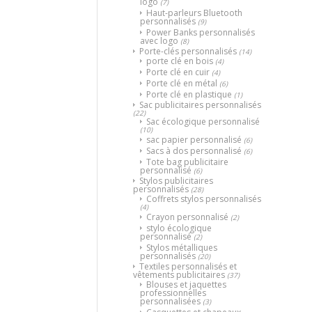
logo
(7)
Haut-parleurs Bluetooth
personnalisés
(9)
Power Banks personnalisés
avec logo
(8)
Porte-clés personnalisés
(14)
porte clé en bois
(4)
Porte clé en cuir
(4)
Porte clé en métal
(6)
Porte clé en plastique
(1)
Sac publicitaires personnalisés
(22)
Sac écologique personnalisé
(10)
sac papier personnalisé
(6)
Sacs à dos personnalisé
(6)
Tote bag publicitaire
personnalisé
(6)
Stylos publicitaires
personnalisés
(28)
Coffrets stylos personnalisés
(4)
Crayon personnalisé
(2)
stylo écologique
personnalisé
(2)
Stylos métalliques
personnalisés
(20)
Textiles personnalisés et
vêtements publicitaires
(37)
Blouses et jaquettes
professionnelles
personnalisées
(3)