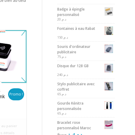
ue bien au-delà
Badge à épingle
personnalisé
20
د.م.
Fontaines à eau Rabat
150
د.م.
Souris d'ordinateur
publicitaire
75
د.م.
Disque dur 128 GB
240
د.م.
Stylo publicitaire avec
coffret
s
Promo !
65
د.م.
nk
Gourde Kénitra
personnalisée
ix
65
د.م.
itial
Bracelet rose
uel
ait :
 au panier
personnalisé Maroc
:
د.م.100.
es détails
5
د.م.
4
د.م.