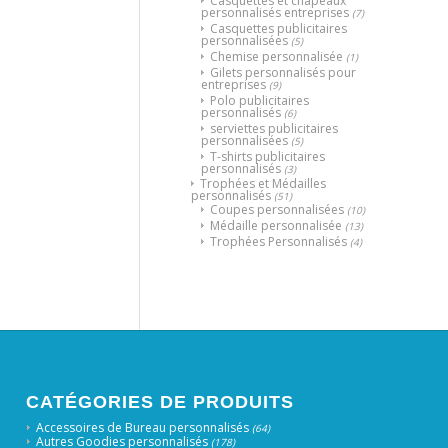
Casquettes et chapeaux
personnalisés entreprises
(7)
Casquettes publicitaires
personnalisées
(5)
Chemise personnalisée
(1)
Gilets personnalisés pour
entreprises
(9)
Polo publicitaires
personnalisés
(6)
serviettes publicitaires
personnalisées
(5)
T-shirts publicitaires
personnalisés
(3)
Trophées et Médailles
personnalisés
(51)
Coupes personnalisées
(10)
Médaille personnalisée
(13)
Trophées Personnalisés
(4)
CATÉGORIES DE PRODUITS
Accessoires de Bureau personnalisés
(64)
Autres Goodies personnalisés
(178)