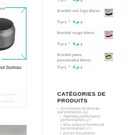
د.م.95.
Bracelet noir logo Maroc
5
د.م.
4
د.م.
Bracelet rouge Maroc
5
د.م.
4
د.م.
Bracelet jaune
personnalisé Maroc
5
د.م.
4
د.م.
eur bureau
CATÉGORIES DE
 au panier
PRODUITS
es détails
Accessoires de Bureau
personnalisés
(64)
Agendas publicitaires
personnalisés
(27)
Bloc-notes et Notebook
personnalisés
(21)
portes documents