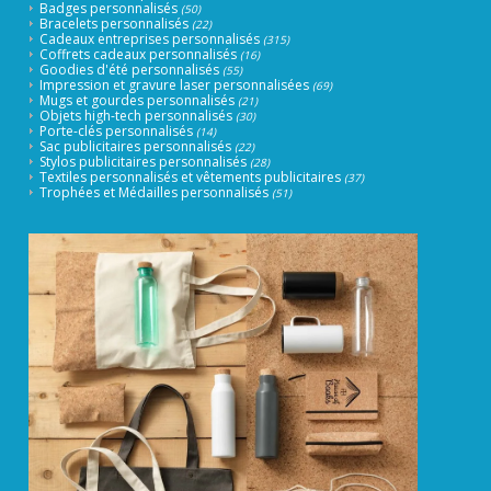
Badges personnalisés
(50)
Bracelets personnalisés
(22)
Cadeaux entreprises personnalisés
(315)
Coffrets cadeaux personnalisés
(16)
Goodies d'été personnalisés
(55)
Impression et gravure laser personnalisées
(69)
Mugs et gourdes personnalisés
(21)
Objets high-tech personnalisés
(30)
Porte-clés personnalisés
(14)
Sac publicitaires personnalisés
(22)
Stylos publicitaires personnalisés
(28)
Textiles personnalisés et vêtements publicitaires
(37)
Trophées et Médailles personnalisés
(51)