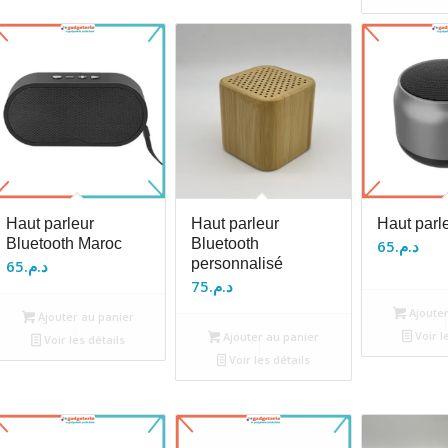
Haut parleur
Haut parleur
Haut parl
Bluetooth Maroc
Bluetooth
65
د.م.
personnalisé
65
د.م.
75
د.م.
Ajouter
Ajouter au panier
Voir l
Ajouter au panier
Voir les détails
Voir les détails