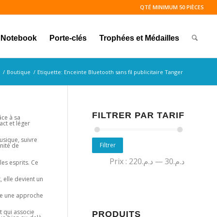
QTÉ MINIMUM 50 PIÈCES
Notebook
Porte-clés
Trophées et Médailles
/
Boutique
/
Etiquette: Enceinte Bluetooth sans fil publicitaire Tanger
FILTRER PAR TARIF
âce à sa
act et léger
usique, suivre
Filtrer
nité de
Prix :
د.م.220
—
د.م.30
es esprits. Ce
 elle devient un
ète une approche
t qui associe
PRODUITS