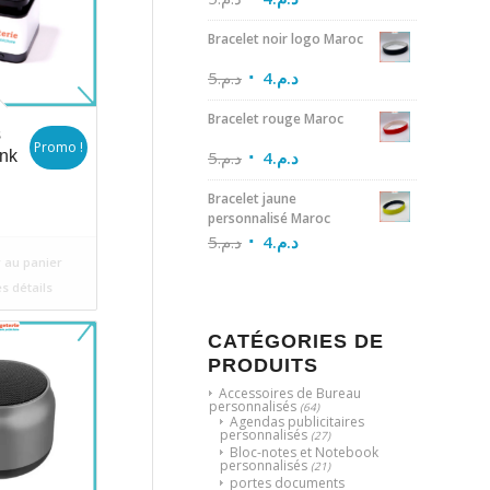
Bracelet noir logo Maroc
5
د.م.
4
د.م.
Bracelet rouge Maroc
s
Promo !
nk
5
د.م.
4
د.م.
Bracelet jaune
ix
personnalisé Maroc
itial
5
د.م.
4
د.م.
uel
ait :
 au panier
:
د.م.100.
es détails
د.م.95.
CATÉGORIES DE
PRODUITS
Accessoires de Bureau
personnalisés
(64)
Agendas publicitaires
personnalisés
(27)
Bloc-notes et Notebook
personnalisés
(21)
portes documents