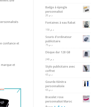
devient une
Badge à épingle
personnalisé
20
د.م.
 personnalisés
Fontaines à eau Rabat
150
د.م.
Souris d'ordinateur
publicitaire
re confiance et
75
د.م.
Disque dur 128 GB
240
د.م.
re marque et
Stylo publicitaire avec
coffret
65
د.م.
Gourde Kénitra
personnalisée
65
د.م.
Bracelet rose
personnalisé Maroc
5
د.م.
4
د.م.