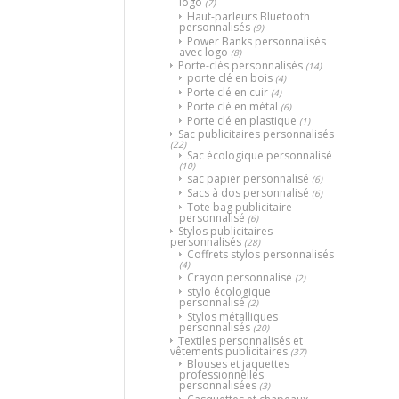
logo
(7)
Haut-parleurs Bluetooth
personnalisés
(9)
Power Banks personnalisés
avec logo
(8)
Porte-clés personnalisés
(14)
porte clé en bois
(4)
Porte clé en cuir
(4)
Porte clé en métal
(6)
Porte clé en plastique
(1)
Sac publicitaires personnalisés
(22)
Sac écologique personnalisé
(10)
sac papier personnalisé
(6)
Sacs à dos personnalisé
(6)
Tote bag publicitaire
personnalisé
(6)
Stylos publicitaires
personnalisés
(28)
Coffrets stylos personnalisés
(4)
Crayon personnalisé
(2)
stylo écologique
personnalisé
(2)
Stylos métalliques
personnalisés
(20)
Textiles personnalisés et
vêtements publicitaires
(37)
Blouses et jaquettes
professionnelles
personnalisées
(3)