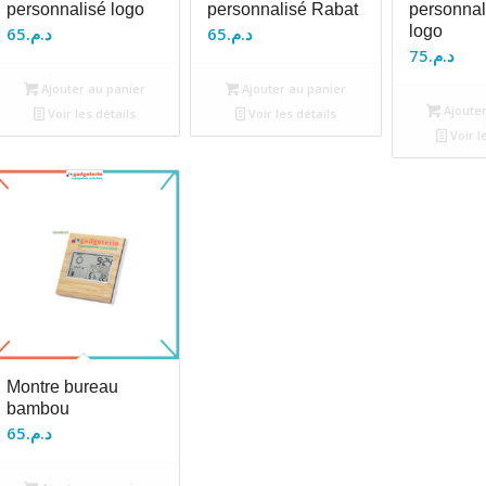
personnalisé logo
personnalisé Rabat
personnal
logo
65
د.م.
65
د.م.
75
د.م.
Ajouter au panier
Ajouter au panier
Ajouter
Voir les détails
Voir les détails
Voir l
Montre bureau
bambou
65
د.م.