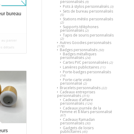
personnalisés
(9)
Pots à stylos personnalisés
(3)
Sets de bureau personnalisés
eur bureau
(5)
Stations météo personnalisés
(2)
Supports téléphones
personnalisés
(2)
Tapis de souris personnalisés
(2)
 au panier
Autres Goodies personnalisés
(178)
es détails
Badges personnalisés
(50)
Badges métalliques
personnalisés
(24)
Cartes PVC personnalisées
(2)
Lanières publicitaires
(11)
Porte-badges personnalisés
(14)
Porte-carte visite
personnalisé
(2)
Bracelets personnalisés
(22)
Cadeaux entreprises
personnalisés
(315)
Cadeaux d'affaire
personnalisés
(124)
Cadeaux journée de la
Femme et 8 Mars personnalisé
(67)
Cadeaux Ramadan
personnalisés
(30)
Gadgets de loisirs
eurs
publicitaires
(45)