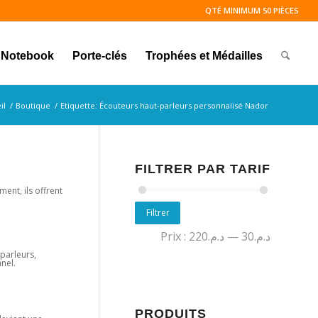
QTÉ MINIMUM 50 PIÈCES
Notebook
Porte-clés
Trophées et Médailles
il
/
Boutique
/
Etiquette: Écouteurs haut-parleurs personnalisé Nador
FILTRER PAR TARIF
ent, ils offrent
Filtrer
Prix :
د.م.220
—
د.م.30
-parleurs,
nel.
PRODUITS