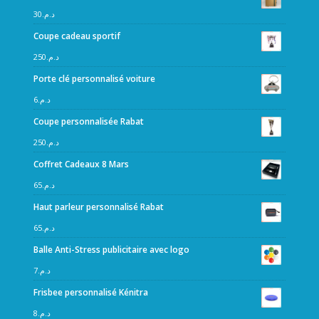
30
د.م.
Coupe cadeau sportif
250
د.م.
Porte clé personnalisé voiture
6
د.م.
Coupe personnalisée Rabat
250
د.م.
Coffret Cadeaux 8 Mars
65
د.م.
Haut parleur personnalisé Rabat
65
د.م.
Balle Anti-Stress publicitaire avec logo
7
د.م.
Frisbee personnalisé Kénitra
8
د.م.