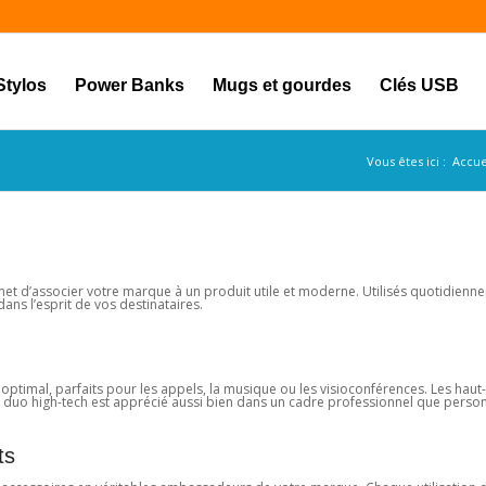
Stylos
Power Banks
Mugs et gourdes
Clés USB
Vous êtes ici :
Accue
t d’associer votre marque à un produit utile et moderne. Utilisés quotidiennem
dans l’esprit de vos destinataires.
 optimal, parfaits pour les appels, la musique ou les visioconférences. Les haut
 duo high-tech est apprécié aussi bien dans un cadre professionnel que person
ts