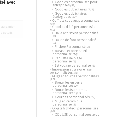
Goodies personnalisés pour
isé avec
entreprises
(59)
Goodies publicitaires
(121)
Goodies publicitaires
écologiques
(37)
Coffrets cadeaux personnalisés
(16)
Goodies d'été personnalisés
 au panier
(55)
es détails
Balle anti stress personnalisé
(6)
Ballon de foot personnalisé
(6)
Frisbee Personnalisé
(2)
parasol et pare-soleil
personnalisé
(14)
Raquette de plage
personnalisé
(6)
Set voyage personnalisé
(5)
Impression et gravure laser
personnalisées
(69)
Mugs et gourdes personnalisés
(21)
Bouteilles en verre
personnalisés
(2)
Bouteilles isothermes
personnalisées
(12)
Gourdes personnalisés
(14)
Mug en céramique
personnalisé
(5)
Objets high-tech personnalisés
(30)
Clés USB personnalisées avec