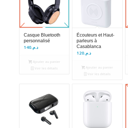
Casque Bluetooth
Écouteurs et Haut-
personnalisé
parleurs à
Casablanca
140
د.م.
120
د.م.
Ajouter au panier
Ajouter au panier
Voir les détails
Voir les détails