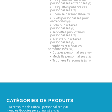
Casquettes et chapeaux
personnalisés entreprises
(7)
Casquettes publicitaires
personnalisées
(5)
Chemise personnalisée
(1)
Gilets personnalisés pour
entreprises
(9)
Polo publicitaires
personnalisés
(6)
serviettes publicitaires
personnalisées
(5)
T-shirts publicitaires
personnalisés
(3)
Trophées et Médailles
personnalisés
(51)
Coupes personnalisées
(10)
Médaille personnalisée
(13)
Trophées Personnalisés
(4)
CATÉGORIES DE PRODUITS
Accessoires de Bureau personnalisés
(64)
Autres Goodies personnalisés
(178)