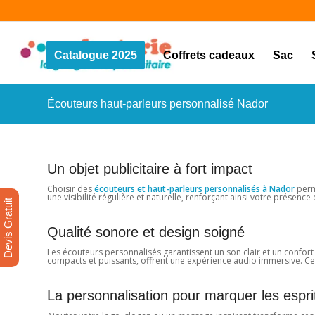
Catalogue 2025
Coffrets cadeaux
Sac
Écouteurs haut-parleurs personnalisé Nador
Un objet publicitaire à fort impact
Choisir des
écouteurs et haut-parleurs personnalisés à Nador
perme
une visibilité régulière et naturelle, renforçant ainsi votre présence 
Devis Gratuit
Qualité sonore et design soigné
Les écouteurs personnalisés garantissent un son clair et un confort
compacts et puissants, offrent une expérience audio immersive. Ce
La personnalisation pour marquer les espri