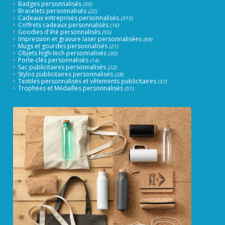
Badges personnalisés
(50)
Bracelets personnalisés
(22)
Cadeaux entreprises personnalisés
(315)
Coffrets cadeaux personnalisés
(16)
Goodies d'été personnalisés
(55)
Impression et gravure laser personnalisées
(69)
Mugs et gourdes personnalisés
(21)
Objets high-tech personnalisés
(30)
Porte-clés personnalisés
(14)
Sac publicitaires personnalisés
(22)
Stylos publicitaires personnalisés
(28)
Textiles personnalisés et vêtements publicitaires
(37)
Trophées et Médailles personnalisés
(51)