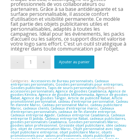
professionnels de vos collaborateurs ou
partenaires. Grâce à sa base antidérapante et sa
surface personnalisable, il associe confort
d’utilisation et visibilité permanente. Ce modèle
fait partie des objets publicitaires utiles et
personnalisables, adaptés à toutes les
campagnes. Idéal pour les événements, les packs
d’accueil ou les salons, ce support discret valorise
votre logo sans effort. C’est un outil stratégique à
intégrer dans toute communication par l’objet.
Ajouter au panier
Catégories :
Accessoires de Bureau personnalisés
,
Cadeaux
entreprises personnalisés
,
Goodies personnalisés pour entreprises
,
Goodies publicitaires
,
Tapis de souris personnalisés
Étiquettes :
accessoires personnalisés
,
Agence de goodies Casablanca
,
Agence de
goodies Kénitra
,
Agence de goodies Mohammadia
,
Agence de goodies
Rabat
,
Agence de goodies Tanger
,
Article de publicité Rabat
,
Article
promotionnel personnalisé
,
cadeau d'entreprise personnalisé
,
Cadeau
fin d'année Maroc
,
Cadeau personnalisé Maroc
,
cadeau publicitaire
Maroc
,
cadeaux clients
,
Cadeaux d'entreprise maroc
,
Cadeaux
d’entreprises personnalisés
,
cadeaux de fin d’année entreprise
,
Cadeaux entreprise Agadir
,
Cadeaux entreprise Casablanca
,
Cadeaux
entreprise El Jadida
,
Cadeaux entreprise Rabat
,
cadeaux publicitaires
,
goodies personnalisés Casablanca
,
Goodies personnalisés Maroc
,
goodies salon professionnel
,
Grossiste objet publicitaire
,
idée cadeau
pro
,
objet de communication Maroc
,
Objet personnalisé avec logo
,
objet publicitaire entreprise
,
objet publicitaire Maroc
,
objets
promotionnels pour salons professionnels
,
objets publicitaires
écologiques Maroc
,
support de communication visuelle
,
Tapis de