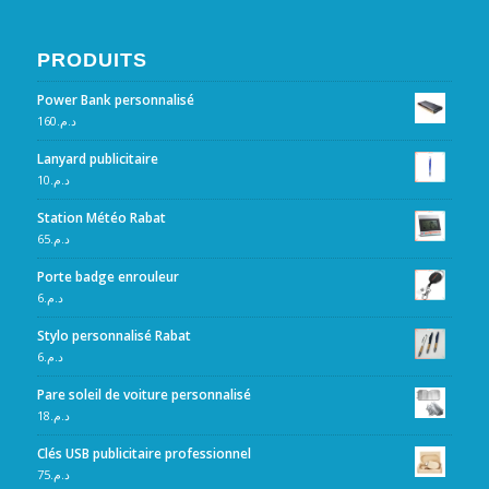
PRODUITS
Power Bank personnalisé
160
د.م.
Lanyard publicitaire
10
د.م.
Station Météo Rabat
65
د.م.
Porte badge enrouleur
6
د.م.
Stylo personnalisé Rabat
6
د.م.
Pare soleil de voiture personnalisé
18
د.م.
Clés USB publicitaire professionnel
75
د.م.