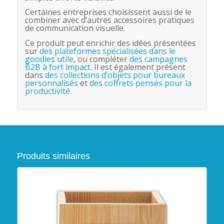
Certaines entreprises choisissent aussi de le
combiner avec d’autres accessoires pratiques
de communication visuelle.
Ce produit peut enrichir des idées présentées
sur
des plateformes spécialisées dans le
goodies utile
, ou compléter
des campagnes
B2B à fort impact
. Il est également présent
dans
des collections d’objets pour bureaux
personnalisés
et
des coffrets pensés pour la
productivité.
Produits similaires