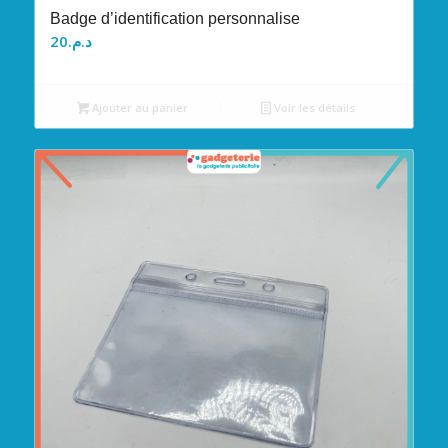
Badge d’identification personnalise
20
د.م.
Ajouter au panier
Voir les détails