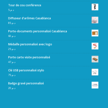
Tour de cou conférence
5
د.م.
Diffuseur d'arômes Casablanca
85
د.م.
Porte-documents personnalisé Casablanca
60
د.م.
Médaille personnalisé avec logo
25
د.م.
Porte carte visite personnalisé
47
د.م.
Clé USB personnalisé stylo
75
د.م.
Badge gravé personnalisé
20
د.م.