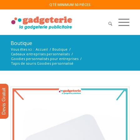
QTÉ MINIMUM 50 PIÈCES
Boutique
Vous êtes ici :
Accueil
/
Boutique
/
Cadeaux entreprises personnalisés
/
Goodies personnalisés pour entreprises
/
Tapis de souris Goodies personnalisé
Devis Gratuit