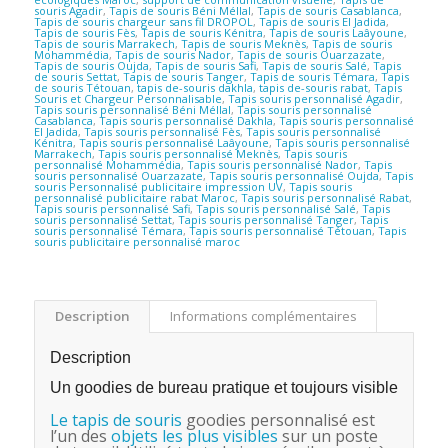
souris Agadir
,
Tapis de souris Béni Méllal
,
Tapis de souris Casablanca
,
Tapis de souris chargeur sans fil DROPOL
,
Tapis de souris El Jadida
,
Tapis de souris Fès
,
Tapis de souris Kénitra
,
Tapis de souris Laâyoune
,
Tapis de souris Marrakech
,
Tapis de souris Meknès
,
Tapis de souris
Mohammédia
,
Tapis de souris Nador
,
Tapis de souris Ouarzazate
,
Tapis de souris Oujda
,
Tapis de souris Safi
,
Tapis de souris Salé
,
Tapis
de souris Settat
,
Tapis de souris Tanger
,
Tapis de souris Témara
,
Tapis
de souris Tétouan
,
tapis de-souris dakhla
,
tapis de-souris rabat
,
Tapis
Souris et Chargeur Personnalisable
,
Tapis souris personnalisé Agadir
,
Tapis souris personnalisé Béni Méllal
,
Tapis souris personnalisé
Casablanca
,
Tapis souris personnalisé Dakhla
,
Tapis souris personnalisé
El Jadida
,
Tapis souris personnalisé Fès
,
Tapis souris personnalisé
Kénitra
,
Tapis souris personnalisé Laâyoune
,
Tapis souris personnalisé
Marrakech
,
Tapis souris personnalisé Meknès
,
Tapis souris
personnalisé Mohammédia
,
Tapis souris personnalisé Nador
,
Tapis
souris personnalisé Ouarzazate
,
Tapis souris personnalisé Oujda
,
Tapis
souris Personnalisé publicitaire impression UV
,
Tapis souris
personnalisé publicitaire rabat Maroc
,
Tapis souris personnalisé Rabat
,
Tapis souris personnalisé Safi
,
Tapis souris personnalisé Salé
,
Tapis
souris personnalisé Settat
,
Tapis souris personnalisé Tanger
,
Tapis
souris personnalisé Témara
,
Tapis souris personnalisé Tétouan
,
Tapis
souris publicitaire personnalisé maroc
Description
Informations complémentaires
Description
Un goodies de bureau pratique et toujours visible
Le tapis de souris
goodies personnalisé est
l’un des
objets les plus visibles
sur un poste