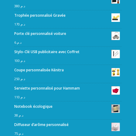
380
د.م.
Trophée personnalisé Gravée
170
د.م.
Porte clé personnalisé voiture
6
د.م.
Stylo-Clé USB publicitaire avec Coffret
100
د.م.
Coupe personnalisée Kénitra
250
د.م.
Serviette personnalisé pour Hammam
110
د.م.
Notebook écologique
38
د.م.
Diffuseur d’arôme personnalisé
75
د.م.