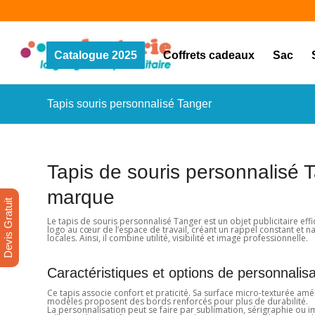
Catalogue 2025
Coffrets cadeaux
Sac
Tapis souris personnalisé Tanger
Tapis de souris personnalisé Ta
marque
Devis Gratuit
Le tapis de souris personnalisé Tanger est un objet publicitaire eff
logo au cœur de l’espace de travail, créant un rappel constant et na
locales. Ainsi, il combine utilité, visibilité et image professionnelle.
Caractéristiques et options de personnalisa
Ce tapis associe confort et praticité. Sa surface micro-texturée amé
modèles proposent des bords renforcés pour plus de durabilité.
La personnalisation peut se faire par sublimation, sérigraphie ou 