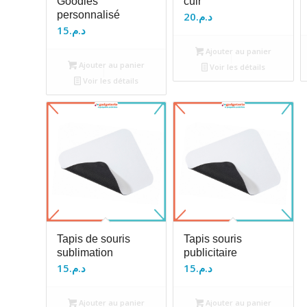
Goodies
cuir
personnalisé
20
د.م.
15
د.م.
Ajouter au panier
Ajouter au panier
Voir les détails
Voir les détails
Tapis de souris
Tapis souris
sublimation
publicitaire
15
د.م.
15
د.م.
Ajouter au panier
Ajouter au panier