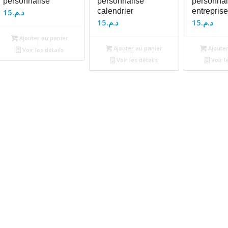
personnalisé
personnalisé
personnal
calendrier
entreprise
15
د.م.
15
د.م.
15
د.م.
Ajouter au panier
Ajouter au panier
Ajouter
Voir les détails
Voir les détails
Voir l