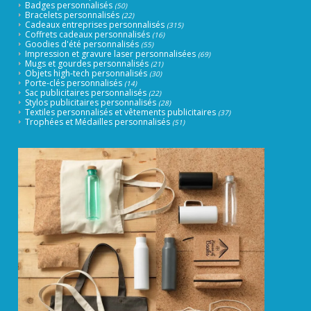
Badges personnalisés
(50)
Bracelets personnalisés
(22)
Cadeaux entreprises personnalisés
(315)
Coffrets cadeaux personnalisés
(16)
Goodies d'été personnalisés
(55)
Impression et gravure laser personnalisées
(69)
Mugs et gourdes personnalisés
(21)
Objets high-tech personnalisés
(30)
Porte-clés personnalisés
(14)
Sac publicitaires personnalisés
(22)
Stylos publicitaires personnalisés
(28)
Textiles personnalisés et vêtements publicitaires
(37)
Trophées et Médailles personnalisés
(51)