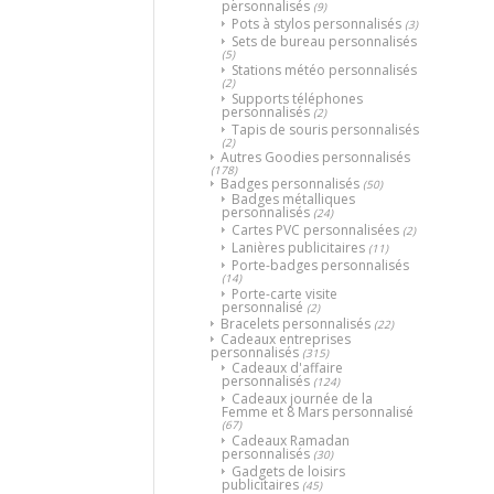
personnalisés
(9)
Pots à stylos personnalisés
(3)
Sets de bureau personnalisés
(5)
Stations météo personnalisés
(2)
Supports téléphones
personnalisés
(2)
Tapis de souris personnalisés
(2)
Autres Goodies personnalisés
(178)
Badges personnalisés
(50)
Badges métalliques
personnalisés
(24)
Cartes PVC personnalisées
(2)
Lanières publicitaires
(11)
Porte-badges personnalisés
(14)
Porte-carte visite
personnalisé
(2)
Bracelets personnalisés
(22)
Cadeaux entreprises
personnalisés
(315)
Cadeaux d'affaire
personnalisés
(124)
Cadeaux journée de la
Femme et 8 Mars personnalisé
(67)
Cadeaux Ramadan
personnalisés
(30)
Gadgets de loisirs
publicitaires
(45)