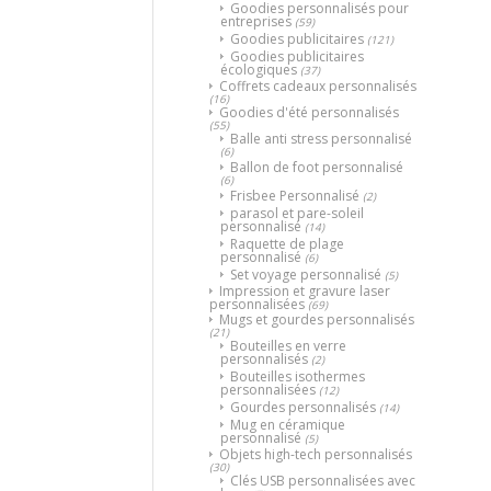
Goodies personnalisés pour
entreprises
(59)
Goodies publicitaires
(121)
Goodies publicitaires
écologiques
(37)
Coffrets cadeaux personnalisés
(16)
Goodies d'été personnalisés
(55)
Balle anti stress personnalisé
(6)
Ballon de foot personnalisé
(6)
Frisbee Personnalisé
(2)
parasol et pare-soleil
personnalisé
(14)
Raquette de plage
personnalisé
(6)
Set voyage personnalisé
(5)
Impression et gravure laser
personnalisées
(69)
Mugs et gourdes personnalisés
(21)
Bouteilles en verre
personnalisés
(2)
Bouteilles isothermes
personnalisées
(12)
Gourdes personnalisés
(14)
Mug en céramique
personnalisé
(5)
Objets high-tech personnalisés
(30)
Clés USB personnalisées avec