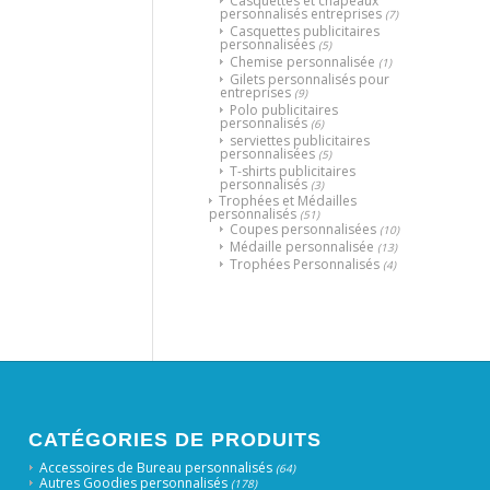
Casquettes et chapeaux
personnalisés entreprises
(7)
Casquettes publicitaires
personnalisées
(5)
Chemise personnalisée
(1)
Gilets personnalisés pour
entreprises
(9)
Polo publicitaires
personnalisés
(6)
serviettes publicitaires
personnalisées
(5)
T-shirts publicitaires
personnalisés
(3)
Trophées et Médailles
personnalisés
(51)
Coupes personnalisées
(10)
Médaille personnalisée
(13)
Trophées Personnalisés
(4)
CATÉGORIES DE PRODUITS
Accessoires de Bureau personnalisés
(64)
Autres Goodies personnalisés
(178)