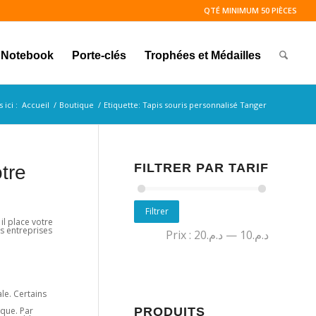
QTÉ MINIMUM 50 PIÈCES
Notebook
Porte-clés
Trophées et Médailles
 ici :
Accueil
/
Boutique
/
Etiquette: Tapis souris personnalisé Tanger
FILTRER PAR TARIF
otre
Filtrer
il place votre
es entreprises
Prix :
د.م.20
—
د.م.10
le. Certains
PRODUITS
rque. Par