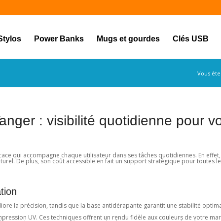
Stylos
Power Banks
Mugs et gourdes
Clés USB
Vous êtes
nger : visibilité quotidienne pour v
icace qui accompagne chaque utilisateur dans ses tâches quotidiennes. En effet, 
turel. De plus, son coût accessible en fait un support stratégique pour toutes l
tion
liore la précision, tandis que la base antidérapante garantit une stabilité optima
impression UV. Ces techniques offrent un rendu fidèle aux couleurs de votre ma