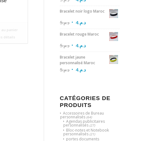
isé
Bracelet noir logo Maroc
5
د.م.
4
د.م.
 au panier
Bracelet rouge Maroc
es détails
5
د.م.
4
د.م.
Bracelet jaune
personnalisé Maroc
5
د.م.
4
د.م.
CATÉGORIES DE
PRODUITS
Accessoires de Bureau
personnalisés
(64)
Agendas publicitaires
personnalisés
(27)
Bloc-notes et Notebook
personnalisés
(21)
portes documents