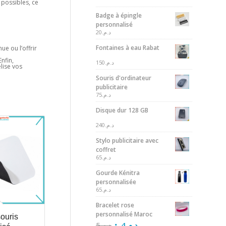
 possibles, ce
Badge à épingle
personnalisé
20
د.م.
Fontaines à eau Rabat
e ou l’offrir
nfin,
150
د.م.
lise vos
Souris d'ordinateur
publicitaire
75
د.م.
Disque dur 128 GB
240
د.م.
Stylo publicitaire avec
coffret
65
د.م.
Gourde Kénitra
personnalisée
65
د.م.
Bracelet rose
personnalisé Maroc
souris
5
د.م.
4
د.م.