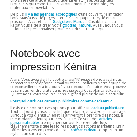
choisissez cet article écologique! En effet, il s’appui sur des
fabricants qui respectent l’environnement. Par exemple , les
matériaux renouvelables!
De plus,
il y a les agendas écologiques
d’une couverture imitation
bois. Mais aussi de pages intérieures en papier recyclé et sans
plastique. A cet effet, La
Gadgeterie Maroc
à Casablanca et à
Rabat vous aide à créer votre
goodies naturel.
Aussi , nous vous
aidons à le personnaliser pour le rendre ultra pratique.
Notebook avec
impression Kénitra
Alors, Vous avez déjà fait votre choix? N’hésitez donc pas à nous
contacter par téléphone, email ou tchat. D’ailleurs Notre équipe de
téléconseillers sera toujours à votre écoute. En outre, Vous pouvez
aussi nous rendre visite dans nos sièges à Casablanca et Rabat.
Qu’attendez-vous? Nous aurons le grand plaisir de vous accueillir.
Pourquoi offrir des carnets publicitaires comme cadeaux ?
Il existe de nombreuses options pour offrir un
cadeau publicitaire
.
Tout d’abord ,pensez à l’utilité que cela procura à votre entourage.
Surtout à vos clients! En effet ils arriveront à prendre des notes, à
mieux planifier leurs journées. Ensuite, Ce sont des
articles
personnalisables
à emmener partout! Par exemple, lors
d’évènements tels que les foires pour vos actions markéting. Enfin,
offrez-les à vos employés dans un
coffret cadeau
comportant un
stylo et un sac à dos.