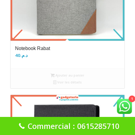
Notebook Rabat
40
د.م.
Ajouter au panier
Voir les détails
1
Commercial : 0615285710