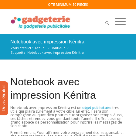
QTÉ MINIMUM 50 PIÈCES
Notebook avec impression Kénitra
Vous êtes ici :
Accueil
/
Boutique
/
Etiquette: Notebook avec impression Kénitra
Notebook avec
Devis Gratuit
impression Kénitra
Notebook avec impression Kénitra est un
objet publicitaire
très
utile qui plaira sûrement à votre cible. En effet, Il sera son
compagnon au quotidien pour mieux organiser son temps. Aussi,
ses tâches et rendez-vous pendant toute l’année. Il offre aussi un
grand espace de personnalisation pour inscrire les messages de
son choix.
Premièrement, Pour affirmer votre engagement éco-responsable,