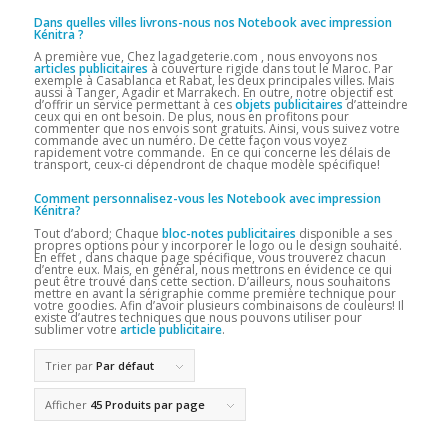
Dans quelles villes livrons-nous nos Notebook avec impression
Kénitra
?
A première vue, Chez lagadgeterie.com , nous envoyons nos
articles publicitaires
à couverture rigide dans tout le Maroc. Par
exemple à Casablanca et Rabat, les deux principales villes. Mais
aussi à Tanger, Agadir et Marrakech. En outre, notre objectif est
d’offrir un service permettant à ces
objets publicitaires
d’atteindre
ceux qui en ont besoin. De plus, nous en profitons pour
commenter que nos envois sont gratuits. Ainsi, vous suivez votre
commande avec un numéro. De cette façon vous voyez
rapidement votre commande. En ce qui concerne les délais de
transport, ceux-ci dépendront de chaque modèle spécifique!
Comment personnalisez-vous les Notebook avec impression
Kénitra?
Tout d’abord; Chaque
bloc-notes publicitaires
disponible a ses
propres options pour y incorporer le logo ou le design souhaité.
En effet , dans chaque page spécifique, vous trouverez chacun
d’entre eux. Mais, en général, nous mettrons en évidence ce qui
peut être trouvé dans cette section. D’ailleurs, nous souhaitons
mettre en avant la sérigraphie comme première technique pour
votre goodies. Afin d’avoir plusieurs combinaisons de couleurs! Il
existe d’autres techniques que nous pouvons utiliser pour
sublimer votre
article publicitaire
.
Trier par
Par défaut
Afficher
45 Produits par page