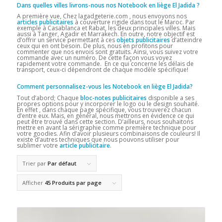
Dans quelles villes livrons-nous nos Notebook en liège El Jadida
?
A première vue, Chez lagadgeterie.com , nous envoyons nos
articles publicitaires
à couverture rigide dans tout le Maroc. Par
exemple à Casablanca et Rabat, les deux principales villes. Mais
aussi à Tanger, Agadir et Marrakech. En outre, notre objectif est
d’offrir un service permettant à ces
objets publicitaires
d’atteindre
ceux qui en ont besoin. De plus, nous en profitons pour
commenter que nos envois sont gratuits. Ainsi, vous suivez votre
commande avec un numéro. De cette façon vous voyez
rapidement votre commande. En ce qui concerne les délais de
transport, ceux-ci dépendront de chaque modèle spécifique!
Comment personnalisez-vous les Notebook en liège El Jadida?
Tout d’abord; Chaque
bloc-notes publicitaires
disponible a ses
propres options pour y incorporer le logo ou le design souhaité.
En effet , dans chaque page spécifique, vous trouverez chacun
d’entre eux. Mais, en général, nous mettrons en évidence ce qui
peut être trouvé dans cette section. D’ailleurs, nous souhaitons
mettre en avant la sérigraphie comme première technique pour
votre goodies. Afin d’avoir plusieurs combinaisons de couleurs! Il
existe d’autres techniques que nous pouvons utiliser pour
sublimer votre
article publicitaire
.
Trier par
Par défaut
Afficher
45 Produits par page