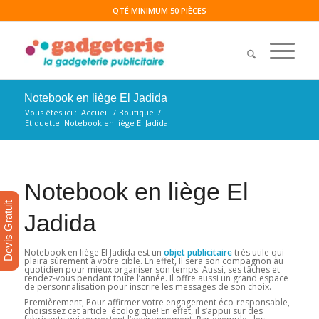
QTÉ MINIMUM 50 PIÈCES
Notebook en liège El Jadida
Vous êtes ici :
Accueil
/
Boutique
/
Etiquette: Notebook en liège El Jadida
Notebook en liège El
Devis Gratuit
Jadida
Notebook en liège El Jadida est un
objet publicitaire
très utile qui
plaira sûrement à votre cible. En effet, Il sera son compagnon au
quotidien pour mieux organiser son temps. Aussi, ses tâches et
rendez-vous pendant toute l’année. Il offre aussi un grand espace
de personnalisation pour inscrire les messages de son choix.
Premièrement, Pour affirmer votre engagement éco-responsable,
choisissez cet article écologique! En effet, il s’appui sur des