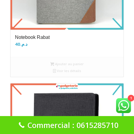
Notebook Rabat
40
د.م.
Ajouter au panier
Voir les détails
1
Commercial : 0615285710