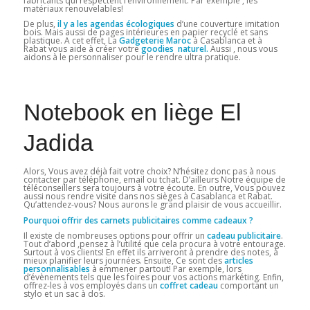
fabricants qui respectent l’environnement. Par exemple , les
matériaux renouvelables!
De plus,
il y a les agendas écologiques
d’une couverture imitation
bois. Mais aussi de pages intérieures en papier recyclé et sans
plastique. A cet effet, La
Gadgeterie Maroc
à Casablanca et à
Rabat vous aide à créer votre
goodies naturel.
Aussi , nous vous
aidons à le personnaliser pour le rendre ultra pratique.
Notebook en liège El
Jadida
Alors, Vous avez déjà fait votre choix? N’hésitez donc pas à nous
contacter par téléphone, email ou tchat. D’ailleurs Notre équipe de
téléconseillers sera toujours à votre écoute. En outre, Vous pouvez
aussi nous rendre visite dans nos sièges à Casablanca et Rabat.
Qu’attendez-vous? Nous aurons le grand plaisir de vous accueillir.
Pourquoi offrir des carnets publicitaires comme cadeaux ?
Il existe de nombreuses options pour offrir un
cadeau publicitaire
.
Tout d’abord ,pensez à l’utilité que cela procura à votre entourage.
Surtout à vos clients! En effet ils arriveront à prendre des notes, à
mieux planifier leurs journées. Ensuite, Ce sont des
articles
personnalisables
à emmener partout! Par exemple, lors
d’évènements tels que les foires pour vos actions markéting. Enfin,
offrez-les à vos employés dans un
coffret cadeau
comportant un
stylo et un sac à dos.