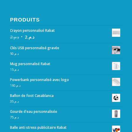
PRODUITS
Crayon personnalisé Rabat
2
د.م.
2
د.م.
Clés USB personnalisé gravée
50
د.م.
Mug personnalisé Rabat
15
د.م.
Powerbank personnalisé avec logo
160
د.م.
Ballon de foot Casablanca
35
د.م.
Gourde d'eau personnalisée
75
د.م.
Balle anti stress publicitaire Rabat