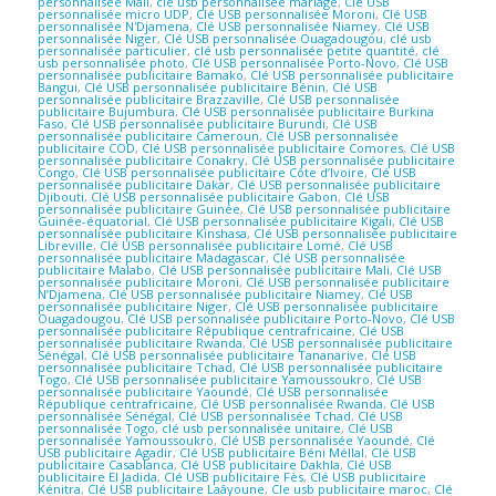
personnalisée Mali
,
clé usb personnalisée mariage
,
Clé USB
personnalisée micro UDP
,
Clé USB personnalisée Moroni
,
Clé USB
personnalisée N'Djamena
,
Clé USB personnalisée Niamey
,
Clé USB
personnalisée Niger
,
Clé USB personnalisée Ouagadougou
,
clé usb
personnalisée particulier
,
clé usb personnalisée petite quantité
,
clé
usb personnalisée photo
,
Clé USB personnalisée Porto-Novo
,
Clé USB
personnalisée publicitaire Bamako
,
Clé USB personnalisée publicitaire
Bangui
,
Clé USB personnalisée publicitaire Bénin
,
Clé USB
personnalisée publicitaire Brazzaville
,
Clé USB personnalisée
publicitaire Bujumbura
,
Clé USB personnalisée publicitaire Burkina
Faso
,
Clé USB personnalisée publicitaire Burundi
,
Clé USB
personnalisée publicitaire Cameroun
,
Clé USB personnalisée
publicitaire COD
,
Clé USB personnalisée publicitaire Comores
,
Clé USB
personnalisée publicitaire Conakry
,
Clé USB personnalisée publicitaire
Congo
,
Clé USB personnalisée publicitaire Côte d’Ivoire
,
Clé USB
personnalisée publicitaire Dakar
,
Clé USB personnalisée publicitaire
Djibouti
,
Clé USB personnalisée publicitaire Gabon
,
Clé USB
personnalisée publicitaire Guinée
,
Clé USB personnalisée publicitaire
Guinée-équatorial
,
Clé USB personnalisée publicitaire Kigali
,
Clé USB
personnalisée publicitaire Kinshasa
,
Clé USB personnalisée publicitaire
Libreville
,
Clé USB personnalisée publicitaire Lomé
,
Clé USB
personnalisée publicitaire Madagascar
,
Clé USB personnalisée
publicitaire Malabo
,
Clé USB personnalisée publicitaire Mali
,
Clé USB
personnalisée publicitaire Moroni
,
Clé USB personnalisée publicitaire
N’Djamena
,
Clé USB personnalisée publicitaire Niamey
,
Clé USB
personnalisée publicitaire Niger
,
Clé USB personnalisée publicitaire
Ouagadougou
,
Clé USB personnalisée publicitaire Porto-Novo
,
Clé USB
personnalisée publicitaire République centrafricaine
,
Clé USB
personnalisée publicitaire Rwanda
,
Clé USB personnalisée publicitaire
Sénégal
,
Clé USB personnalisée publicitaire Tananarive
,
Clé USB
personnalisée publicitaire Tchad
,
Clé USB personnalisée publicitaire
Togo
,
Clé USB personnalisée publicitaire Yamoussoukro
,
Clé USB
personnalisée publicitaire Yaoundé
,
Clé USB personnalisée
République centrafricaine
,
Clé USB personnalisée Rwanda
,
Clé USB
personnalisée Sénégal
,
Clé USB personnalisée Tchad
,
Clé USB
personnalisée Togo
,
clé usb personnalisée unitaire
,
Clé USB
personnalisée Yamoussoukro
,
Clé USB personnalisée Yaoundé
,
Clé
USB publicitaire Agadir
,
Clé USB publicitaire Béni Méllal
,
Clé USB
publicitaire Casablanca
,
Clé USB publicitaire Dakhla
,
Clé USB
publicitaire El Jadida
,
Clé USB publicitaire Fès
,
Clé USB publicitaire
Kénitra
,
Clé USB publicitaire Laâyoune
,
Cle usb publicitaire maroc
,
Clé