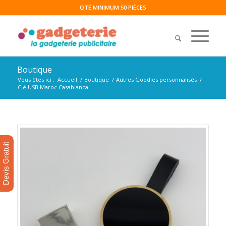
QTÉ MINIMUM 50 PIÈCES
Boutique
Vous êtes ici :
Accueil
/
Boutique
/
Autres Goodies personnalisés
/
Clé USB Maroc Casablanca
Devis Gratuit