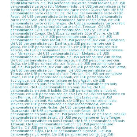
crédit Marrakech
,
clé USB personnalisée carte crédit Meknès
,
clé USB
personnalisée carte crédit Mohammédia
,
clé USB personnalisée carte
crédit Nador
,
clé USB personnalisée carte crédit Ouarzazate
,
clé USB
personnalisée carte crédit Oujda
,
clé USB personnalisée carte crédit
Rabat
,
clé USB personnalisée carte crédit Safi
,
clé USB personnalisée
carte crédit Salé
,
clé USB personnalisée carte crédit Settat
,
clé USB
personnalisée carte crédit Tanger
,
clé USB personnalisée carte crédit
Témara
,
clé USB personnalisée carte crédit Tétouan
,
Clé USB
personnalisée COD
,
Clé USB personnalisée Conakry
,
Clé USB
personnalisée Congo
,
Clé USB personnalisée Côte d'Ivoire
,
clé USB
personnalisée cuir
,
clé USB personnalisée cuir Agadir
,
clé USB
personnalisée cuir Béni Méllal
,
clé USB personnalisée cuir Casablanca
,
clé USB personnalisée cuir Dakhla
,
clé USB personnalisée cuir El
Jadida
,
clé USB personnalisée cuir Fès
,
clé USB personnalisée cuir
Kénitra
,
clé USB personnalisée cuir Laâyoune
,
clé USB personnalisée
cuir Marrakech
,
clé USB personnalisée cuir Meknès
,
clé USB
personnalisée cuir Mohammédia
,
clé USB personnalisée cuir Nador
,
clé USB personnalisée cuir Ouarzazate
,
clé USB personnalisée cuir
Oujda
,
clé USB personnalisée cuir Rabat
,
clé USB personnalisée cuir
Safi
,
clé USB personnalisée cuir Salé
,
clé USB personnalisée cuir Settat
,
clé USB personnalisée cuir Tanger
,
clé USB personnalisée cuir
Témara
,
clé USB personnalisée cuir Tétouan
,
Clé USB personnalisée
Dakar
,
Clé USB personnalisée Djibouti
,
clé USB personnalisée
écologique
,
clé USB personnalisée en bois Agadir
,
clé USB
personnalisée en bois Béni Méllal
,
clé USB personnalisée en bois
Casablanca
,
clé USB personnalisée en bois Dakhla
,
clé USB
personnalisée en bois El Jadida
,
Clé USB personnalisée en bois et
bambou
,
clé USB personnalisée en bois Fès
,
clé USB personnalisée en
bois Kénitra
,
clé USB personnalisée en bois Laâyoune
,
clé USB
personnalisée en bois Marrakech
,
clé USB personnalisée en bois
Meknès
,
clé USB personnalisée en bois Mohammédia
,
clé USB
personnalisée en bois Nador
,
clé USB personnalisée en bois
Ouarzazate
,
clé USB personnalisée en bois Rabat
,
clé USB
personnalisée en bois Safi
,
clé USB personnalisée en bois Salé
,
clé USB
personnalisée en bois Settat
,
clé USB personnalisée en bois Tanger
,
clé USB personnalisée en bois Témara
,
clé USB personnalisée en bois
Tétouan
,
Clé USB personnalisée Gabon
,
Clé USB personnalisée
Guinée
,
Clé USB personnalisée Guinée-équatorial
,
Clé USB
personnalisée Kigali
,
Clé USB personnalisée Kinshasa
,
Clé USB
personnalisée Libreville
,
Clé USB personnalisée Lomé
,
Clé USB