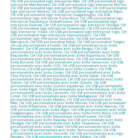
Clé USB personnalisé logo entreprise Mali
,
Clé USB personnalisé logo
entreprise Mali Bamako
,
Clé USB personnalisé logo entreprise Moroni
,
Clé USB personnalisé logo entreprise N’Djamena
,
Clé USB personnalisé
logo entreprise Niamey
,
Clé USB personnalisé logo entreprise Niger
,
Clé USB personnalisé logo entreprise Ouagadougou
,
Clé USB
personnalisé logo entreprise Porto-Novo
,
Clé USB personnalisé logo
entreprise République centrafricaine
,
Clé USB personnalisé logo
entreprise Rwanda
,
Clé USB personnalisé logo entreprise Sénégal
,
Clé
USB personnalisé logo entreprise Tananarive
,
Clé USB personnalisé
logo entreprise Tchad
,
Clé USB personnalisé logo entreprise Togo
,
Clé
USB personnalisé logo entreprise Yamoussoukro
,
Clé USB
personnalisé logo entreprise Yaoundé
,
Clé USB personnalisé
Marrakech
,
Clé USB personnalisé Rabat
,
Clé USB personnalisé Tanger
,
clé usb personnalisée à l'unité
,
Clé USB personnalisée avec boîte
Bamako
,
Clé USB personnalisée avec boîte Bangui
,
Clé USB
personnalisée avec boîte Bénin
,
Clé USB personnalisée avec boîte
Brazzaville
,
Clé USB personnalisée avec boîte Bujumbura
,
Clé USB
personnalisée avec boîte Burkina Faso
,
Clé USB personnalisée avec
boîte Burundi
,
Clé USB personnalisée avec boîte Cameroun
,
Clé USB
personnalisée avec boîte COD
,
Clé USB personnalisée avec boîte
Comores
,
Clé USB personnalisée avec boîte Conakry
,
Clé USB
personnalisée avec boîte Congo
,
Clé USB personnalisée avec boîte
Côte d’Ivoire
,
Clé USB personnalisée avec boîte Dakar
,
Clé USB
personnalisée avec boîte Djibouti
,
Clé USB personnalisée avec boîte
Gabon
,
Clé USB personnalisée avec boîte Guinée
,
Clé USB
personnalisée avec boîte Guinée-équatorial
,
Clé USB personnalisée
avec boîte Kigali
,
Clé USB personnalisée avec boîte Kinshasa
,
Clé USB
personnalisée avec boîte Libreville
,
Clé USB personnalisée avec boîte
Lomé
,
Clé USB personnalisée avec boîte Madagascar
,
Clé USB
personnalisée avec boîte Malabo
,
Clé USB personnalisée avec boîte
Mali
,
Clé USB personnalisée avec boîte Moroni
,
Clé USB personnalisée
avec boîte N’Djamena
,
Clé USB personnalisée avec boîte Niamey
,
Clé
USB personnalisée avec boîte Niger
,
Clé USB personnalisée avec boîte
Ouagadougou
,
Clé USB personnalisée avec boîte Porto-Novo
,
Clé USB
personnalisée avec boîte République centrafricaine
,
Clé USB
personnalisée avec boîte Rwanda
,
Clé USB personnalisée avec boîte
Sénégal
,
Clé USB personnalisée avec boîte Tananarive
,
Clé USB
personnalisée avec boîte Tchad
,
Clé USB personnalisée avec boîte
Togo
,
Clé USB personnalisée avec boîte Yamoussoukro
,
Clé USB
personnalisée avec boîte Yaoundé
,
Clé USB personnalisée avec logo
Bamako
,
Clé USB personnalisée avec logo Bangui
,
Clé USB