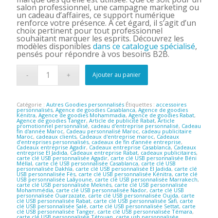
salon professionnel, une campagne marketing ou
un cadeau d’affaires, ce support numérique
renforce votre présence. À cet égard, il s’agit d’un
choix pertinent pour tout professionnel
souhaitant marquer les esprits. Découvrez les
modèles disponibles
dans ce catalogue spécialisé
,
pensés pour répondre à vos besoins B2B.
Ajouter au panier
Catégorie :
Autres Goodies personnalisés
Étiquettes :
accessoires
personnalisés
,
Agence de goodies Casablanca
,
Agence de goodies
Kénitra
,
Agence de goodies Mohammadia
,
Agence de goodies Rabat
,
Agence de goodies Tanger
,
Article de publicité Rabat
,
Article
promotionnel personnalisé
,
cadeau d'entreprise personnalisé
,
Cadeau
fin d'année Maroc
,
Cadeau personnalisé Maroc
,
cadeau publicitaire
Maroc
,
cadeaux clients
,
Cadeaux d'entreprise maroc
,
Cadeaux
d’entreprises personnalisés
,
cadeaux de fin d’année entreprise
,
Cadeaux entreprise Agadir
,
Cadeaux entreprise Casablanca
,
Cadeaux
entreprise El Jadida
,
Cadeaux entreprise Rabat
,
cadeaux publicitaires
,
carte clé USB personnalisée Agadir
,
carte clé USB personnalisée Béni
Méllal
,
carte clé USB personnalisée Casablanca
,
carte clé USB
personnalisée Dakhla
,
carte clé USB personnalisée El Jadida
,
carte clé
USB personnalisée Fès
,
carte clé USB personnalisée Kénitra
,
carte clé
USB personnalisée Laâyoune
,
carte clé USB personnalisée Marrakech
,
carte clé USB personnalisée Meknès
,
carte clé USB personnalisée
Mohammédia
,
carte clé USB personnalisée Nador
,
carte clé USB
personnalisée Ouarzazate
,
carte clé USB personnalisée Oujda
,
carte
clé USB personnalisée Rabat
,
carte clé USB personnalisée Safi
,
carte
clé USB personnalisée Salé
,
carte clé USB personnalisée Settat
,
carte
clé USB personnalisée Tanger
,
carte clé USB personnalisée Témara
,
carte clé USB personnalisée Tétouan
,
carte usb personnalisée