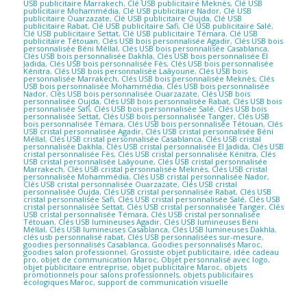
USB publicitaire Marrakech
,
Clé USB publicitaire Meknès
,
Clé USB
publicitaire Mohammédia
,
Clé USB publicitaire Nador
,
Clé USB
publicitaire Ouarzazate
,
Clé USB publicitaire Oujda
,
Clé USB
publicitaire Rabat
,
Clé USB publicitaire Safi
,
Clé USB publicitaire Salé
,
Clé USB publicitaire Settat
,
Clé USB publicitaire Témara
,
Clé USB
publicitaire Tétouan
,
Clés USB bois personnalisée Agadir
,
Clés USB bois
personnalisée Béni Méllal
,
Clés USB bois personnalisée Casablanca
,
Clés USB bois personnalisée Dakhla
,
Clés USB bois personnalisée El
Jadida
,
Clés USB bois personnalisée Fès
,
Clés USB bois personnalisée
Kénitra
,
Clés USB bois personnalisée Laâyoune
,
Clés USB bois
personnalisée Marrakech
,
Clés USB bois personnalisée Meknès
,
Clés
USB bois personnalisée Mohammédia
,
Clés USB bois personnalisée
Nador
,
Clés USB bois personnalisée Ouarzazate
,
Clés USB bois
personnalisée Oujda
,
Clés USB bois personnalisée Rabat
,
Clés USB bois
personnalisée Safi
,
Clés USB bois personnalisée Salé
,
Clés USB bois
personnalisée Settat
,
Clés USB bois personnalisée Tanger
,
Clés USB
bois personnalisée Témara
,
Clés USB bois personnalisée Tétouan
,
Clés
USB cristal personnalisée Agadir
,
Clés USB cristal personnalisée Béni
Méllal
,
Clés USB cristal personnalisée Casablanca
,
Clés USB cristal
personnalisée Dakhla
,
Clés USB cristal personnalisée El Jadida
,
Clés USB
cristal personnalisée Fès
,
Clés USB cristal personnalisée Kénitra
,
Clés
USB cristal personnalisée Laâyoune
,
Clés USB cristal personnalisée
Marrakech
,
Clés USB cristal personnalisée Meknès
,
Clés USB cristal
personnalisée Mohammédia
,
Clés USB cristal personnalisée Nador
,
Clés USB cristal personnalisée Ouarzazate
,
Clés USB cristal
personnalisée Oujda
,
Clés USB cristal personnalisée Rabat
,
Clés USB
cristal personnalisée Safi
,
Clés USB cristal personnalisée Salé
,
Clés USB
cristal personnalisée Settat
,
Clés USB cristal personnalisée Tanger
,
Clés
USB cristal personnalisée Témara
,
Clés USB cristal personnalisée
Tétouan
,
Clés USB lumineuses Agadir
,
Clés USB lumineuses Béni
Méllal
,
Clés USB lumineuses Casablanca
,
Clés USB lumineuses Dakhla
,
clés usb personnalisé rabat
,
Clés USB personnalisées sur-mesure
,
goodies personnalisés Casablanca
,
Goodies personnalisés Maroc
,
goodies salon professionnel
,
Grossiste objet publicitaire
,
idée cadeau
pro
,
objet de communication Maroc
,
Objet personnalisé avec logo
,
objet publicitaire entreprise
,
objet publicitaire Maroc
,
objets
promotionnels pour salons professionnels
,
objets publicitaires
écologiques Maroc
,
support de communication visuelle