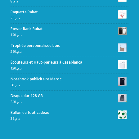
8
د.م.
Raquette Rabat
25
د.م.
Power Bank Rabat
170
د.م.
Trophée personnalisée bois
250
د.م.
Écouteurs et Haut-parleurs à Casablanca
120
د.م.
Notebook publicitaire Maroc
50
د.م.
Disque dur 128 GB
240
د.م.
Ballon de foot cadeau
35
د.م.