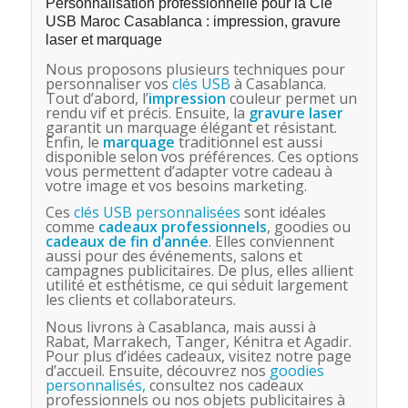
Personnalisation professionnelle pour la Clé
USB Maroc Casablanca : impression, gravure
laser et marquage
Nous proposons plusieurs techniques pour
personnaliser vos
clés USB
à Casablanca.
Tout d’abord, l’
impression
couleur permet un
rendu vif et précis. Ensuite, la
gravure laser
garantit un marquage élégant et résistant.
Enfin, le
marquage
traditionnel est aussi
disponible selon vos préférences. Ces options
vous permettent d’adapter votre cadeau à
votre image et vos besoins marketing.
Ces
clés USB personnalisées
sont idéales
comme
cadeaux professionnels
, goodies ou
cadeaux de fin d’année
. Elles conviennent
aussi pour des événements, salons et
campagnes publicitaires. De plus, elles allient
utilité et esthétisme, ce qui séduit largement
les clients et collaborateurs.
Nous livrons à Casablanca, mais aussi à
Rabat, Marrakech, Tanger, Kénitra et Agadir.
Pour plus d’idées cadeaux, visitez notre page
d’accueil. Ensuite, découvrez nos
goodies
personnalisés,
consultez nos cadeaux
professionnels ou nos objets publicitaires à