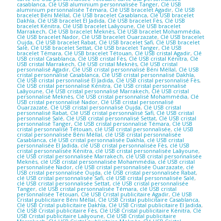
casablanca
,
Clé USB aluminium personnalisée Tanger
,
Clé USB
aluminium personnalisée Témara
,
Clé USB bracelet Agadir
,
Clé USB
bracelet Béni Méllal
,
Clé USB bracelet Casablanca
,
Clé USB bracelet
Dakhla
,
Clé USB bracelet El Jadida
,
Clé USB bracelet Fès
,
Clé USB
bracelet Kénitra
,
Clé USB bracelet Laâyoune
,
Clé USB bracelet
Marrakech
,
Clé USB bracelet Meknès
,
Clé USB bracelet Mohammédia
,
Clé USB bracelet Nador
,
Clé USB bracelet Ouarzazate
,
Clé USB bracelet
Oujda
,
Clé USB bracelet Rabat
,
Clé USB bracelet Safi
,
Clé USB bracelet
Salé
,
Clé USB bracelet Settat
,
Clé USB bracelet Tanger
,
Clé USB
bracelet Témara
,
Clé USB bracelet Tétouan
,
Clé USB cristal Agadir
,
Clé
USB cristal Casablanca
,
Clé USB cristal Fès
,
Clé USB cristal Kénitra
,
Clé
USB cristal Marrakech
,
Clé USB cristal Meknès
,
Clé USB cristal
personnalisé Agadir
,
Clé USB cristal personnalisé Béni Méllal
,
Clé USB
cristal personnalisé Casablanca
,
Clé USB cristal personnalisé Dakhla
,
Clé USB cristal personnalisé El Jadida
,
Clé USB cristal personnalisé Fès
,
Clé USB cristal personnalisé Kénitra
,
Clé USB cristal personnalisé
Laâyoune
,
Clé USB cristal personnalisé Marrakech
,
Clé USB cristal
personnalisé Meknès
,
Clé USB cristal personnalisé Mohammédia
,
Clé
USB cristal personnalisé Nador
,
Clé USB cristal personnalisé
Ouarzazate
,
Clé USB cristal personnalisé Oujda
,
Clé USB cristal
personnalisé Rabat
,
Clé USB cristal personnalisé Safi
,
Clé USB cristal
personnalisé Salé
,
Clé USB cristal personnalisé Settat
,
Clé USB cristal
personnalisé Tanger
,
Clé USB cristal personnalisé Témara
,
Clé USB
cristal personnalisé Tétouan
,
clé USB cristal personnalisée
,
clé USB
cristal personnalisée Béni Méllal
,
clé USB cristal personnalisée
Casablanca
,
clé USB cristal personnalisée Dakhla
,
clé USB cristal
personnalisée El Jadida
,
clé USB cristal personnalisée Fès
,
clé USB
cristal personnalisée Kénitra
,
clé USB cristal personnalisée Laâyoune
,
clé USB cristal personnalisée Marrakech
,
clé USB cristal personnalisée
Meknès
,
clé USB cristal personnalisée Mohammédia
,
clé USB cristal
personnalisée Nador
,
clé USB cristal personnalisée Ouarzazate
,
clé
USB cristal personnalisée Oujda
,
clé USB cristal personnalisée Rabat
,
clé USB cristal personnalisée Safi
,
clé USB cristal personnalisée Salé
,
clé USB cristal personnalisée Settat
,
clé USB cristal personnalisée
Tanger
,
clé USB cristal personnalisée Témara
,
clé USB cristal
personnalisée Tétouan
,
Clé USB Cristal publicitaire Agadir
,
Clé USB
Cristal publicitaire Béni Méllal
,
Clé USB Cristal publicitaire Casablanca
,
Clé USB Cristal publicitaire Dakhla
,
Clé USB Cristal publicitaire El Jadida
,
Clé USB Cristal publicitaire Fès
,
Clé USB Cristal publicitaire Kénitra
,
Clé
USB Cristal publicitaire Laâyoune
,
Clé USB Cristal publicitaire