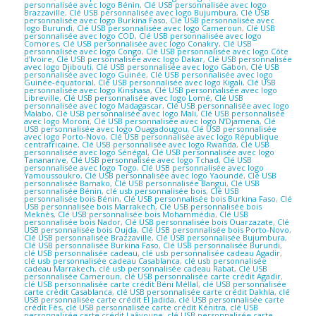
personnalisée avec logo Bénin
,
Clé USB personnalisée avec logo
Brazzaville
,
Clé USB personnalisée avec logo Bujumbura
,
Clé USB
personnalisée avec logo Burkina Faso
,
Clé USB personnalisée avec
logo Burundi
,
Clé USB personnalisée avec logo Cameroun
,
Clé USB
personnalisée avec logo COD
,
Clé USB personnalisée avec logo
Comores
,
Clé USB personnalisée avec logo Conakry
,
Clé USB
personnalisée avec logo Congo
,
Clé USB personnalisée avec logo Côte
d’Ivoire
,
Clé USB personnalisée avec logo Dakar
,
Clé USB personnalisée
avec logo Djibouti
,
Clé USB personnalisée avec logo Gabon
,
Clé USB
personnalisée avec logo Guinée
,
Clé USB personnalisée avec logo
Guinée-équatorial
,
Clé USB personnalisée avec logo Kigali
,
Clé USB
personnalisée avec logo Kinshasa
,
Clé USB personnalisée avec logo
Libreville
,
Clé USB personnalisée avec logo Lomé
,
Clé USB
personnalisée avec logo Madagascar
,
Clé USB personnalisée avec logo
Malabo
,
Clé USB personnalisée avec logo Mali
,
Clé USB personnalisée
avec logo Moroni
,
Clé USB personnalisée avec logo N’Djamena
,
Clé
USB personnalisée avec logo Ouagadougou
,
Clé USB personnalisée
avec logo Porto-Novo
,
Clé USB personnalisée avec logo République
centrafricaine
,
Clé USB personnalisée avec logo Rwanda
,
Clé USB
personnalisée avec logo Sénégal
,
Clé USB personnalisée avec logo
Tananarive
,
Clé USB personnalisée avec logo Tchad
,
Clé USB
personnalisée avec logo Togo
,
Clé USB personnalisée avec logo
Yamoussoukro
,
Clé USB personnalisée avec logo Yaoundé
,
Clé USB
personnalisée Bamako
,
Clé USB personnalisée Bangui
,
Clé USB
personnalisée Bénin
,
clé usb personnalisée bois
,
Clé USB
personnalisée bois Bénin
,
Clé USB personnalisée bois Burkina Faso
,
Clé
USB personnalisée bois Marrakech
,
Clé USB personnalisée bois
Meknès
,
Clé USB personnalisée bois Mohammédia
,
Clé USB
personnalisée bois Nador
,
Clé USB personnalisée bois Ouarzazate
,
Clé
USB personnalisée bois Oujda
,
Clé USB personnalisée bois Porto-Novo
,
Clé USB personnalisée Brazzaville
,
Clé USB personnalisée Bujumbura
,
Clé USB personnalisée Burkina Faso
,
Clé USB personnalisée Burundi
,
clé USB personnalisée cadeau
,
clé usb personnalisée cadeau Agadir
,
clé usb personnalisée cadeau Casablanca
,
clé usb personnalisée
cadeau Marrakech
,
clé usb personnalisée cadeau Rabat
,
Clé USB
personnalisée Cameroun
,
clé USB personnalisée carte crédit Agadir
,
clé USB personnalisée carte crédit Béni Méllal
,
clé USB personnalisée
carte crédit Casablanca
,
clé USB personnalisée carte crédit Dakhla
,
clé
USB personnalisée carte crédit El Jadida
,
clé USB personnalisée carte
crédit Fès
,
clé USB personnalisée carte crédit Kénitra
,
clé USB
personnalisée carte crédit Laâyoune
,
clé USB personnalisée carte