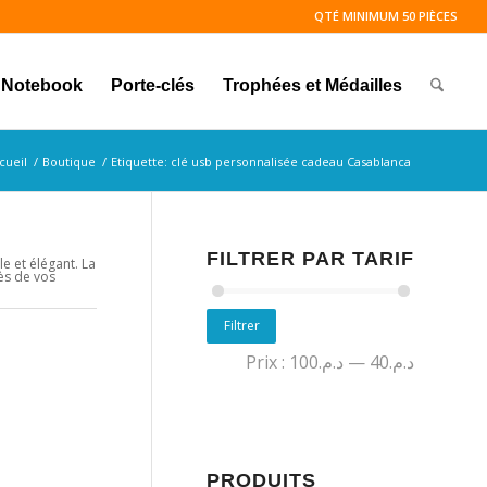
QTÉ MINIMUM 50 PIÈCES
Notebook
Porte-clés
Trophées et Médailles
cueil
/
Boutique
/
Etiquette: clé usb personnalisée cadeau Casablanca
FILTRER PAR TARIF
ile et élégant. La
rès de vos
Filtrer
Prix :
د.م.100
—
د.م.40
PRODUITS