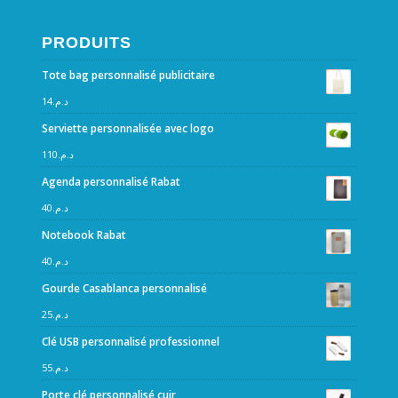
PRODUITS
Tote bag personnalisé publicitaire
14
د.م.
Serviette personnalisée avec logo
110
د.م.
Agenda personnalisé Rabat
40
د.م.
Notebook Rabat
40
د.م.
Gourde Casablanca personnalisé
25
د.م.
Clé USB personnalisé professionnel
55
د.م.
Porte clé personnalisé cuir