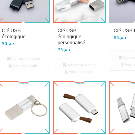
Clé USB
Clé USB
Clé USB K
écologique
écologique
85
د.م.
personnalisé
50
د.م.
75
د.م.
Ajouter
Ajouter au panier
Voir l
Ajouter au panier
Voir les détails
Voir les détails