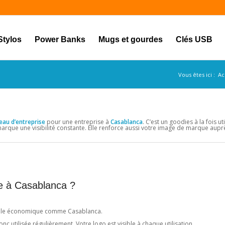
Stylos
Power Banks
Mugs et gourdes
Clés USB
Vous êtes ici :
Ac
eau d’entreprise
pour une entreprise à
Casablanca
. C’est un goodies à la fois ut
re marque une visibilité constante. Elle renforce aussi votre image de marque aup
ée à Casablanca ?
d pôle économique comme Casablanca.
nc utilisée régulièrement. Votre logo est visible à chaque utilisation.