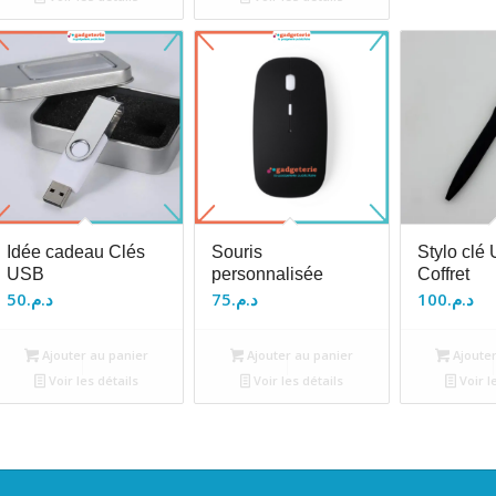
Idée cadeau Clés
Souris
Stylo clé
USB
personnalisée
Coffret
50
د.م.
75
د.م.
100
د.م.
Ajouter au panier
Ajouter au panier
Ajouter
Voir les détails
Voir les détails
Voir l