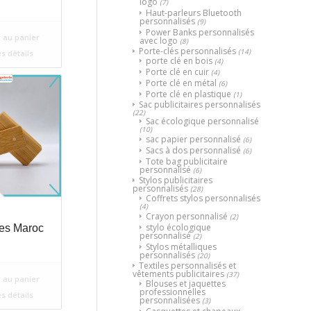
logo
(7)
Haut-parleurs Bluetooth
personnalisés
(9)
Power Banks personnalisés
 au panier
avec logo
(8)
Porte-clés personnalisés
(14)
es détails
porte clé en bois
(4)
Porte clé en cuir
(4)
Porte clé en métal
(6)
Porte clé en plastique
(1)
Sac publicitaires personnalisés
(22)
Sac écologique personnalisé
(10)
sac papier personnalisé
(6)
Sacs à dos personnalisé
(6)
Tote bag publicitaire
personnalisé
(6)
Stylos publicitaires
personnalisés
(28)
Coffrets stylos personnalisés
(4)
Crayon personnalisé
(2)
stylo écologique
res Maroc
personnalisé
(2)
Stylos métalliques
personnalisés
(20)
Textiles personnalisés et
vêtements publicitaires
(37)
 au panier
Blouses et jaquettes
professionnelles
es détails
personnalisées
(3)