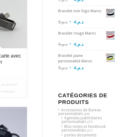
Bracelet noir logo Maroc
5
د.م.
4
د.م.
Bracelet rouge Maroc
5
د.م.
4
د.م.
Bracelet jaune
arte avec
personnalisé Maroc
n
5
د.م.
4
د.م.
 au panier
es détails
CATÉGORIES DE
PRODUITS
Accessoires de Bureau
personnalisés
(64)
Agendas publicitaires
personnalisés
(27)
Bloc-notes et Notebook
personnalisés
(21)
portes documents