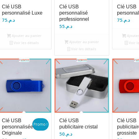
Clé USB
Clé USB
Clé USB
personnalisé Luxe
personnalisé
personnal
professionnel
75
د.م.
75
د.م.
55
د.م.
Ajouter au panier
Ajouter
Ajouter au panier
Voir les détails
Voir l
Voir les détails
Clé USB
Clé USB
Clé USB
Promo !
personnalisée
publicitaire cristal
publicitai
Originale
grossiste
50
د.م.