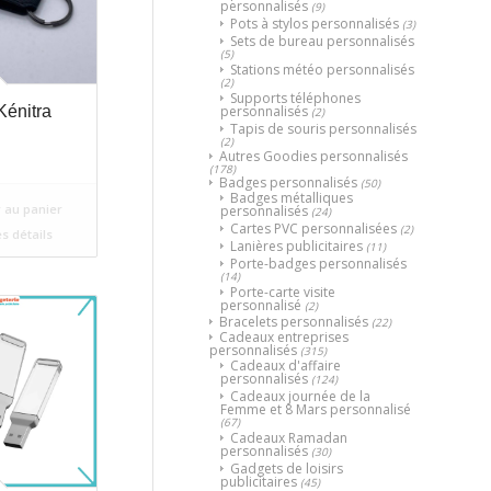
personnalisés
(9)
Pots à stylos personnalisés
(3)
Sets de bureau personnalisés
(5)
Stations météo personnalisés
(2)
Supports téléphones
personnalisés
énitra
(2)
Tapis de souris personnalisés
(2)
Autres Goodies personnalisés
(178)
Badges personnalisés
(50)
Badges métalliques
 au panier
personnalisés
(24)
Cartes PVC personnalisées
(2)
es détails
Lanières publicitaires
(11)
Porte-badges personnalisés
(14)
Porte-carte visite
personnalisé
(2)
Bracelets personnalisés
(22)
Cadeaux entreprises
personnalisés
(315)
Cadeaux d'affaire
personnalisés
(124)
Cadeaux journée de la
Femme et 8 Mars personnalisé
(67)
Cadeaux Ramadan
personnalisés
(30)
Gadgets de loisirs
publicitaires
(45)