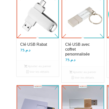
Clé USB Rabat
Clé USB avec
coffret
75
د.م.
personnalisée
75
د.م.
Ajouter au panier
Voir les détails
Ajouter au panier
Voir les détails