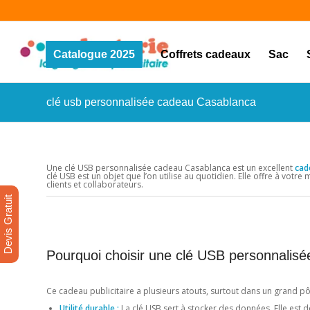
Catalogue 2025
Coffrets cadeaux
Sac
clé usb personnalisée cadeau Casablanca
Une clé USB personnalisée cadeau Casablanca est un excellent
cad
clé USB est un objet que l’on utilise au quotidien. Elle offre à vot
clients et collaborateurs.
Devis Gratuit
Pourquoi choisir une clé USB personnalis
Ce cadeau publicitaire a plusieurs atouts, surtout dans un gran
Utilité durable :
La clé USB sert à stocker des données. Elle est do