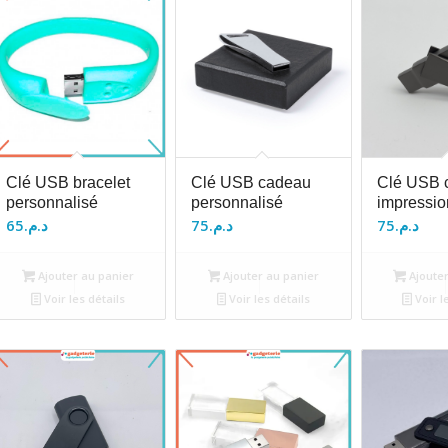
Clé USB bracelet
Clé USB cadeau
Clé USB c
personnalisé
personnalisé
impressio
65
د.م.
75
د.م.
75
د.م.
Ajouter au panier
Ajouter au panier
Ajouter
Voir les détails
Voir les détails
Voir l