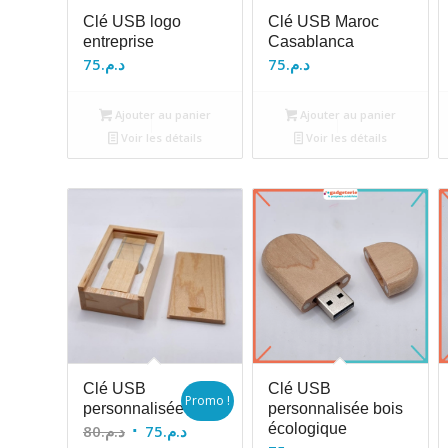
Clé USB logo
Clé USB Maroc
entreprise
Casablanca
75
د.م.
75
د.م.
Ajouter au panier
Ajouter au panier
Voir les détails
Voir les détails
Clé USB
Clé USB
Promo !
personnalisée
personnalisée bois
Le
Le
écologique
80
د.م.
75
د.م.