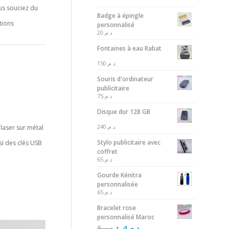
us souciez du
Badge à épingle
tions
personnalisé
20
د.م.
Fontaines à eau Rabat
150
د.م.
Souris d'ordinateur
publicitaire
75
د.م.
Disque dur 128 GB
240
د.م.
laser sur métal
Stylo publicitaire avec
si des clés USB
coffret
65
د.م.
Gourde Kénitra
personnalisée
65
د.م.
Bracelet rose
personnalisé Maroc
5
د.م.
4
د.م.