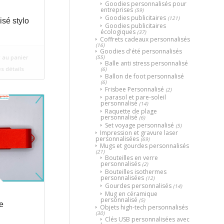
Goodies personnalisés pour
entreprises
(59)
Goodies publicitaires
(121)
isé stylo
Goodies publicitaires
écologiques
(37)
Coffrets cadeaux personnalisés
(16)
Goodies d'été personnalisés
(55)
 au panier
Balle anti stress personnalisé
es détails
(6)
Ballon de foot personnalisé
(6)
Frisbee Personnalisé
(2)
parasol et pare-soleil
personnalisé
(14)
Raquette de plage
personnalisé
(6)
Set voyage personnalisé
(5)
Impression et gravure laser
personnalisées
(69)
Mugs et gourdes personnalisés
(21)
Bouteilles en verre
personnalisés
(2)
Bouteilles isothermes
personnalisées
(12)
Gourdes personnalisés
(14)
Mug en céramique
personnalisé
(5)
re
Objets high-tech personnalisés
(30)
Clés USB personnalisées avec