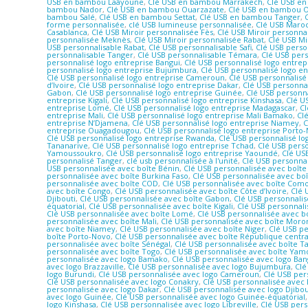
USB en bambou Laâyoune
,
Clé USB en bambou Marrakech
,
Clé USB e
bambou Nador
,
Clé USB en bambou Ouarzazate
,
Clé USB en bambou 
bambou Salé
,
Clé USB en bambou Settat
,
Clé USB en bambou Tanger
,
forme personnalisée
,
clé USB lumineuse personnalisée
,
Clé USB Maro
Casablanca
,
Clé USB Miroir personnalisée Fès
,
Clé USB Miroir personna
personnalisée Meknès
,
Clé USB Miroir personnalisée Rabat
,
Clé USB Mi
USB personnalisable Rabat
,
Clé USB personnalisable Safi
,
Clé USB perso
personnalisable Tanger
,
Clé USB personnalisable Témara
,
Clé USB per
personnalisé logo entreprise Bangui
,
Clé USB personnalisé logo entrep
personnalisé logo entreprise Bujumbura
,
Clé USB personnalisé logo en
Clé USB personnalisé logo entreprise Cameroun
,
Clé USB personnalisé
d’Ivoire
,
Clé USB personnalisé logo entreprise Dakar
,
Clé USB personnal
Gabon
,
Clé USB personnalisé logo entreprise Guinée
,
Clé USB personna
entreprise Kigali
,
Clé USB personnalisé logo entreprise Kinshasa
,
Clé U
entreprise Lomé
,
Clé USB personnalisé logo entreprise Madagascar
,
Cl
entreprise Mali
,
Clé USB personnalisé logo entreprise Mali Bamako
,
Cl
entreprise N’Djamena
,
Clé USB personnalisé logo entreprise Niamey
,
C
entreprise Ouagadougou
,
Clé USB personnalisé logo entreprise Porto
Clé USB personnalisé logo entreprise Rwanda
,
Clé USB personnalisé lo
Tananarive
,
Clé USB personnalisé logo entreprise Tchad
,
Clé USB perso
Yamoussoukro
,
Clé USB personnalisé logo entreprise Yaoundé
,
Clé US
personnalisé Tanger
,
clé usb personnalisée à l'unité
,
Clé USB personna
USB personnalisée avec boîte Bénin
,
Clé USB personnalisée avec boîte 
personnalisée avec boîte Burkina Faso
,
Clé USB personnalisée avec bo
personnalisée avec boîte COD
,
Clé USB personnalisée avec boîte Com
avec boîte Congo
,
Clé USB personnalisée avec boîte Côte d’Ivoire
,
Clé 
Djibouti
,
Clé USB personnalisée avec boîte Gabon
,
Clé USB personnali
équatorial
,
Clé USB personnalisée avec boîte Kigali
,
Clé USB personnali
Clé USB personnalisée avec boîte Lomé
,
Clé USB personnalisée avec b
personnalisée avec boîte Mali
,
Clé USB personnalisée avec boîte Moro
avec boîte Niamey
,
Clé USB personnalisée avec boîte Niger
,
Clé USB p
boîte Porto-Novo
,
Clé USB personnalisée avec boîte République centra
personnalisée avec boîte Sénégal
,
Clé USB personnalisée avec boîte T
personnalisée avec boîte Togo
,
Clé USB personnalisée avec boîte Ya
personnalisée avec logo Bamako
,
Clé USB personnalisée avec logo Ban
avec logo Brazzaville
,
Clé USB personnalisée avec logo Bujumbura
,
Clé
logo Burundi
,
Clé USB personnalisée avec logo Cameroun
,
Clé USB per
Clé USB personnalisée avec logo Conakry
,
Clé USB personnalisée avec
personnalisée avec logo Dakar
,
Clé USB personnalisée avec logo Djibou
avec logo Guinée
,
Clé USB personnalisée avec logo Guinée-équatorial
logo Kinshasa
,
Clé USB personnalisée avec logo Libreville
,
Clé USB per