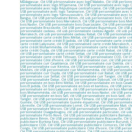
Madagascar
,
Clé USB personnalisée avec logo Malabo
,
Clé USB personna
personnalisée avec logo N’Djamena
,
Clé USB personnalisée avec logo
personnalisée avec logo République centrafricaine
,
Clé USB personnal
USB personnalisée avec logo Tananarive
,
Clé USB personnalisée avec 
personnalisée avec logo Yamoussoukro
,
Clé USB personnalisée avec 
Bangui
,
Clé USB personnalisée Bénin
,
clé usb personnalisée bois
,
Clé U
Clé USB personnalisée bois Marrakech
,
Clé USB personnalisée bois Me
bois Nador
,
Clé USB personnalisée bois Ouarzazate
,
Clé USB personnal
personnalisée Brazzaville
,
Clé USB personnalisée Bujumbura
,
Clé USB 
personnalisée cadeau
,
clé usb personnalisée cadeau Agadir
,
clé usb p
Marrakech
,
clé usb personnalisée cadeau Rabat
,
Clé USB personnalis
personnalisée carte crédit Béni Méllal
,
clé USB personnalisée carte cr
personnalisée carte crédit El Jadida
,
clé USB personnalisée carte crédit
carte crédit Laâyoune
,
clé USB personnalisée carte crédit Marrakech
,
carte crédit Mohammédia
,
clé USB personnalisée carte crédit Nador
,
c
carte crédit Oujda
,
clé USB personnalisée carte crédit Rabat
,
clé USB p
clé USB personnalisée carte crédit Settat
,
clé USB personnalisée carte 
personnalisée carte crédit Tétouan
,
Clé USB personnalisée COD
,
Clé U
personnalisée Côte d'Ivoire
,
clé USB personnalisée cuir
,
clé USB person
personnalisée cuir Casablanca
,
clé USB personnalisée cuir Dakhla
,
clé 
USB personnalisée cuir Kénitra
,
clé USB personnalisée cuir Laâyoune
,
Meknès
,
clé USB personnalisée cuir Mohammédia
,
clé USB personnali
personnalisée cuir Oujda
,
clé USB personnalisée cuir Rabat
,
clé USB pe
personnalisée cuir Settat
,
clé USB personnalisée cuir Tanger
,
clé USB 
USB personnalisée Dakar
,
Clé USB personnalisée Djibouti
,
clé USB pers
personnalisée en bois Béni Méllal
,
clé USB personnalisée en bois Casa
bois El Jadida
,
Clé USB personnalisée en bois et bambou
,
clé USB perso
personnalisée en bois Laâyoune
,
clé USB personnalisée en bois Marra
bois Mohammédia
,
clé USB personnalisée en bois Nador
,
clé USB pers
USB personnalisée en bois Safi
,
clé USB personnalisée en bois Salé
,
clé
Tanger
,
clé USB personnalisée en bois Témara
,
clé USB personnalisée
Guinée
,
Clé USB personnalisée Guinée-équatorial
,
Clé USB personnalis
Libreville
,
Clé USB personnalisée Lomé
,
Clé USB personnalisée Mali
,
cl
USB personnalisée Moroni
,
Clé USB personnalisée N'Djamena
,
Clé USB
personnalisée Ouagadougou
,
clé usb personnalisée particulier
,
clé us
personnalisée Porto-Novo
,
Clé USB personnalisée publicitaire Bamako
publicitaire Bénin
,
Clé USB personnalisée publicitaire Brazzaville
,
Clé 
publicitaire Burkina Faso
,
Clé USB personnalisée publicitaire Burundi
,
C
publicitaire COD
,
Clé USB personnalisée publicitaire Comores
,
Clé USB
Congo
,
Clé USB personnalisée publicitaire Côte d’Ivoire
,
Clé USB person
Clé USB personnalisée publicitaire Gabon
,
Clé USB personnalisée publi