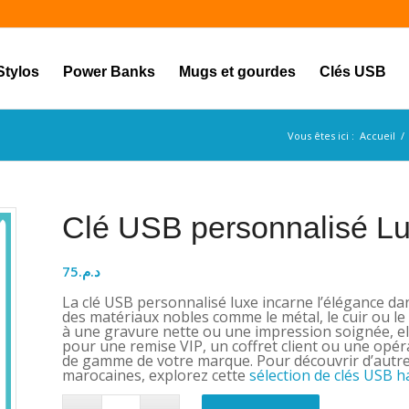
Stylos
Power Banks
Mugs et gourdes
Clés USB
Vous êtes ici :
Accueil
/
Clé USB personnalisé L
75
د.م.
La clé USB personnalisé luxe incarne l’élégance d
des matériaux nobles comme le métal, le cuir ou le c
à une gravure nette ou une impression soignée, ell
pour une remise VIP, un coffret client ou une opér
de gamme de votre marque. Pour découvrir d’autr
marocaines, explorez cette
sélection de clés USB 