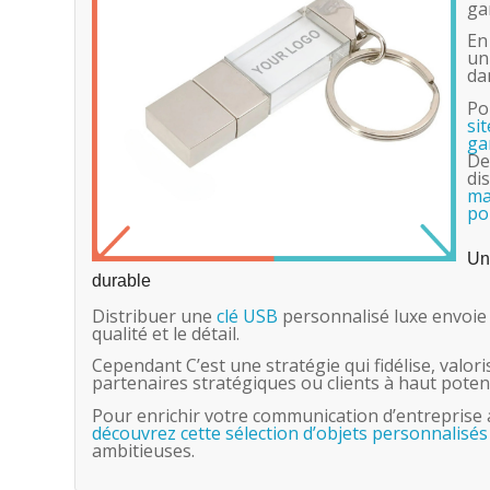
g
En
un
da
Po
si
ga
De
di
ma
po
Un
durable
Distribuer une
clé USB
personnalisé luxe envoie 
qualité et le détail.
Cependant C’est une stratégie qui fidélise, valori
partenaires stratégiques ou clients à haut potent
Pour enrichir votre communication d’entreprise a
découvrez cette sélection d’objets personnalisés
ambitieuses.