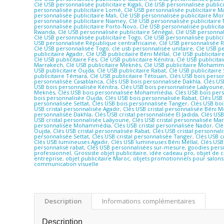
Clé USB personnalisée publicitaire Kigali
,
Clé USB personnalisée publici
personnalisée publicitaire Lomé
,
Clé USB personnalisée publicitaire 
personnalisée publicitaire Mali
,
Clé USB personnalisée publicitaire Mo
personnalisée publicitaire Niamey
,
Clé USB personnalisée publicitaire 
personnalisée publicitaire Porto-Novo
,
Clé USB personnalisée publicit
Rwanda
,
Clé USB personnalisée publicitaire Sénégal
,
Clé USB personnal
Clé USB personnalisée publicitaire Togo
,
Clé USB personnalisée public
USB personnalisée République centrafricaine
,
Clé USB personnalisée 
Clé USB personnalisée Togo
,
clé usb personnalisée unitaire
,
Clé USB p
publicitaire Agadir
,
Clé USB publicitaire Béni Méllal
,
Clé USB publicitair
Clé USB publicitaire Fès
,
Clé USB publicitaire Kénitra
,
Clé USB publicita
Marrakech
,
Clé USB publicitaire Meknès
,
Clé USB publicitaire Mohamm
USB publicitaire Oujda
,
Clé USB publicitaire Rabat
,
Clé USB publicitaire 
publicitaire Témara
,
Clé USB publicitaire Tétouan
,
Clés USB bois perso
personnalisée Casablanca
,
Clés USB bois personnalisée Dakhla
,
Clés US
USB bois personnalisée Kénitra
,
Clés USB bois personnalisée Laâyoune
Meknès
,
Clés USB bois personnalisée Mohammédia
,
Clés USB bois per
bois personnalisée Oujda
,
Clés USB bois personnalisée Rabat
,
Clés USB 
personnalisée Settat
,
Clés USB bois personnalisée Tanger
,
Clés USB bo
USB cristal personnalisée Agadir
,
Clés USB cristal personnalisée Béni Mé
personnalisée Dakhla
,
Clés USB cristal personnalisée El Jadida
,
Clés USB
USB cristal personnalisée Laâyoune
,
Clés USB cristal personnalisée Ma
personnalisée Mohammédia
,
Clés USB cristal personnalisée Nador
,
Clé
Oujda
,
Clés USB cristal personnalisée Rabat
,
Clés USB cristal personnali
personnalisée Settat
,
Clés USB cristal personnalisée Tanger
,
Clés USB c
Clés USB lumineuses Agadir
,
Clés USB lumineuses Béni Méllal
,
Clés USB
personnalisé rabat
,
Clés USB personnalisées sur-mesure
,
goodies pers
professionnel
,
Grossiste objet publicitaire
,
idée cadeau pro
,
objet de 
entreprise
,
objet publicitaire Maroc
,
objets promotionnels pour salons
communication visuelle
Description
Informations complémentaires
Description