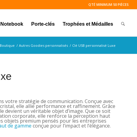
QTÉ MINIMUM 50 PIÈCES
Notebook
Porte-clés
Trophées et Médailles
Boutique
/
Autres Goodies personnalisés
/
Clé USB personnalisé Luxe
uxe
ans votre stratégie de communication. Conçue avec
ristal, elle allie performance et raffinement. Grâce
e devient un véritable objet d’image. Que ce soit
ation corporate, elle renforce la perception haut
es objets premium pensés pour les entreprises
haut de gamme
conçue pour l’impact et l’élégance.