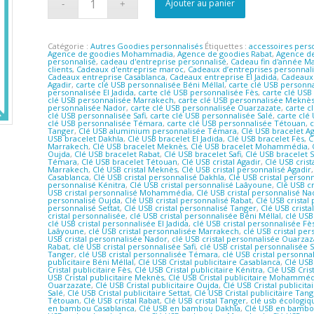
Ajouter au panier
Catégorie :
Autres Goodies personnalisés
Étiquettes :
accessoires pers
Agence de goodies Mohammadia
,
Agence de goodies Rabat
,
Agence de
personnalisé
,
cadeau d'entreprise personnalisé
,
Cadeau fin d'année M
clients
,
Cadeaux d'entreprise maroc
,
Cadeaux d’entreprises personnal
Cadeaux entreprise Casablanca
,
Cadeaux entreprise El Jadida
,
Cadeaux 
Agadir
,
carte clé USB personnalisée Béni Méllal
,
carte clé USB personn
personnalisée El Jadida
,
carte clé USB personnalisée Fès
,
carte clé USB
clé USB personnalisée Marrakech
,
carte clé USB personnalisée Meknè
personnalisée Nador
,
carte clé USB personnalisée Ouarzazate
,
carte c
clé USB personnalisée Safi
,
carte clé USB personnalisée Salé
,
carte clé
clé USB personnalisée Témara
,
carte clé USB personnalisée Tétouan
,
c
Tanger
,
Clé USB aluminium personnalisée Témara
,
Clé USB bracelet A
USB bracelet Dakhla
,
Clé USB bracelet El Jadida
,
Clé USB bracelet Fès
,
C
Marrakech
,
Clé USB bracelet Meknès
,
Clé USB bracelet Mohammédia
,
Oujda
,
Clé USB bracelet Rabat
,
Clé USB bracelet Safi
,
Clé USB bracelet 
Témara
,
Clé USB bracelet Tétouan
,
Clé USB cristal Agadir
,
Clé USB crist
Marrakech
,
Clé USB cristal Meknès
,
Clé USB cristal personnalisé Agadir
Casablanca
,
Clé USB cristal personnalisé Dakhla
,
Clé USB cristal personn
personnalisé Kénitra
,
Clé USB cristal personnalisé Laâyoune
,
Clé USB c
USB cristal personnalisé Mohammédia
,
Clé USB cristal personnalisé N
personnalisé Oujda
,
Clé USB cristal personnalisé Rabat
,
Clé USB cristal 
personnalisé Settat
,
Clé USB cristal personnalisé Tanger
,
Clé USB crist
cristal personnalisée
,
clé USB cristal personnalisée Béni Méllal
,
clé USB
clé USB cristal personnalisée El Jadida
,
clé USB cristal personnalisée Fè
Laâyoune
,
clé USB cristal personnalisée Marrakech
,
clé USB cristal pe
USB cristal personnalisée Nador
,
clé USB cristal personnalisée Ouarzaz
Rabat
,
clé USB cristal personnalisée Safi
,
clé USB cristal personnalisée 
Tanger
,
clé USB cristal personnalisée Témara
,
clé USB cristal personn
publicitaire Béni Méllal
,
Clé USB Cristal publicitaire Casablanca
,
Clé USB 
Cristal publicitaire Fès
,
Clé USB Cristal publicitaire Kénitra
,
Clé USB Cris
USB Cristal publicitaire Meknès
,
Clé USB Cristal publicitaire Mohammé
Ouarzazate
,
Clé USB Cristal publicitaire Oujda
,
Clé USB Cristal publicita
Salé
,
Clé USB Cristal publicitaire Settat
,
Clé USB Cristal publicitaire Tan
Tétouan
,
Clé USB cristal Rabat
,
Clé USB cristal Tanger
,
clé usb écologiq
en bambou Casablanca
,
Clé USB en bambou Dakhla
,
Clé USB en bambou