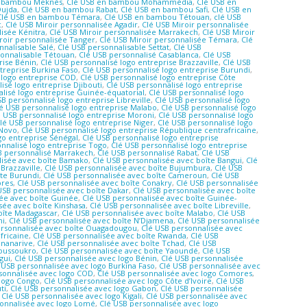
n bambou Meknès
,
Clé USB en bambou Mohammédia
,
Clé USB en
Oujda
,
Clé USB en bambou Rabat
,
Clé USB en bambou Safi
,
Clé USB en
Clé USB en bambou Témara
,
Clé USB en bambou Tétouan
,
clé USB
c
,
Clé USB Miroir personnalisée Agadir
,
Clé USB Miroir personnalisée
lisée Kénitra
,
Clé USB Miroir personnalisée Marrakech
,
Clé USB Miroir
roir personnalisée Tanger
,
Clé USB Miroir personnalisée Témara
,
Clé
nnalisable Salé
,
Clé USB personnalisable Settat
,
Clé USB
sonnalisable Tétouan
,
Clé USB personnalisé Casablanca
,
Clé USB
rise Bénin
,
Clé USB personnalisé logo entreprise Brazzaville
,
Clé USB
treprise Burkina Faso
,
Clé USB personnalisé logo entreprise Burundi
,
 logo entreprise COD
,
Clé USB personnalisé logo entreprise Côte
isé logo entreprise Djibouti
,
Clé USB personnalisé logo entreprise
lisé logo entreprise Guinée-équatorial
,
Clé USB personnalisé logo
SB personnalisé logo entreprise Libreville
,
Clé USB personnalisé logo
é USB personnalisé logo entreprise Malabo
,
Clé USB personnalisé logo
é USB personnalisé logo entreprise Moroni
,
Clé USB personnalisé logo
lé USB personnalisé logo entreprise Niger
,
Clé USB personnalisé logo
-Novo
,
Clé USB personnalisé logo entreprise République centrafricaine
,
go entreprise Sénégal
,
Clé USB personnalisé logo entreprise
nnalisé logo entreprise Togo
,
Clé USB personnalisé logo entreprise
B personnalisé Marrakech
,
Clé USB personnalisé Rabat
,
Clé USB
lisée avec boîte Bamako
,
Clé USB personnalisée avec boîte Bangui
,
Clé
Brazzaville
,
Clé USB personnalisée avec boîte Bujumbura
,
Clé USB
îte Burundi
,
Clé USB personnalisée avec boîte Cameroun
,
Clé USB
ores
,
Clé USB personnalisée avec boîte Conakry
,
Clé USB personnalisée
USB personnalisée avec boîte Dakar
,
Clé USB personnalisée avec boîte
sée avec boîte Guinée
,
Clé USB personnalisée avec boîte Guinée-
sée avec boîte Kinshasa
,
Clé USB personnalisée avec boîte Libreville
,
oîte Madagascar
,
Clé USB personnalisée avec boîte Malabo
,
Clé USB
ni
,
Clé USB personnalisée avec boîte N’Djamena
,
Clé USB personnalisée
ersonnalisée avec boîte Ouagadougou
,
Clé USB personnalisée avec
fricaine
,
Clé USB personnalisée avec boîte Rwanda
,
Clé USB
ananarive
,
Clé USB personnalisée avec boîte Tchad
,
Clé USB
moussoukro
,
Clé USB personnalisée avec boîte Yaoundé
,
Clé USB
gui
,
Clé USB personnalisée avec logo Bénin
,
Clé USB personnalisée
 USB personnalisée avec logo Burkina Faso
,
Clé USB personnalisée avec
sonnalisée avec logo COD
,
Clé USB personnalisée avec logo Comores
,
 logo Congo
,
Clé USB personnalisée avec logo Côte d’Ivoire
,
Clé USB
ti
,
Clé USB personnalisée avec logo Gabon
,
Clé USB personnalisée
,
Clé USB personnalisée avec logo Kigali
,
Clé USB personnalisée avec
sonnalisée avec logo Lomé
,
Clé USB personnalisée avec logo