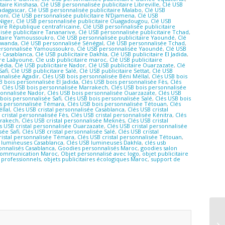
taire Kinshasa
,
Clé USB personnalisée publicitaire Libreville
,
Clé USB
Madagascar
,
Clé USB personnalisée publicitaire Malabo
,
Clé USB
roni
,
Clé USB personnalisée publicitaire N’Djamena
,
Clé USB
Niger
,
Clé USB personnalisée publicitaire Ouagadougou
,
Clé USB
aire République centrafricaine
,
Clé USB personnalisée publicitaire
isée publicitaire Tananarive
,
Clé USB personnalisée publicitaire Tchad
,
itaire Yamoussoukro
,
Clé USB personnalisée publicitaire Yaoundé
,
Clé
Rwanda
,
Clé USB personnalisée Sénégal
,
Clé USB personnalisée Tchad
,
ersonnalisée Yamoussoukro
,
Clé USB personnalisée Yaoundé
,
Clé USB
e Casablanca
,
Clé USB publicitaire Dakhla
,
Clé USB publicitaire El Jadida
,
ire Laâyoune
,
Cle usb publicitaire maroc
,
Clé USB publicitaire
édia
,
Clé USB publicitaire Nador
,
Clé USB publicitaire Ouarzazate
,
Clé
Safi
,
Clé USB publicitaire Salé
,
Clé USB publicitaire Settat
,
Clé USB
nnalisée Agadir
,
Clés USB bois personnalisée Béni Méllal
,
Clés USB bois
B bois personnalisée El Jadida
,
Clés USB bois personnalisée Fès
,
Clés
,
Clés USB bois personnalisée Marrakech
,
Clés USB bois personnalisée
sonnalisée Nador
,
Clés USB bois personnalisée Ouarzazate
,
Clés USB
bois personnalisée Safi
,
Clés USB bois personnalisée Salé
,
Clés USB bois
is personnalisée Témara
,
Clés USB bois personnalisée Tétouan
,
Clés
llal
,
Clés USB cristal personnalisée Casablanca
,
Clés USB cristal
 cristal personnalisée Fès
,
Clés USB cristal personnalisée Kénitra
,
Clés
rrakech
,
Clés USB cristal personnalisée Meknès
,
Clés USB cristal
s USB cristal personnalisée Ouarzazate
,
Clés USB cristal personnalisée
sée Safi
,
Clés USB cristal personnalisée Salé
,
Clés USB cristal
ristal personnalisée Témara
,
Clés USB cristal personnalisée Tétouan
,
 lumineuses Casablanca
,
Clés USB lumineuses Dakhla
,
clés usb
onnalisés Casablanca
,
Goodies personnalisés Maroc
,
goodies salon
communication Maroc
,
Objet personnalisé avec logo
,
objet publicitaire
 professionnels
,
objets publicitaires écologiques Maroc
,
support de