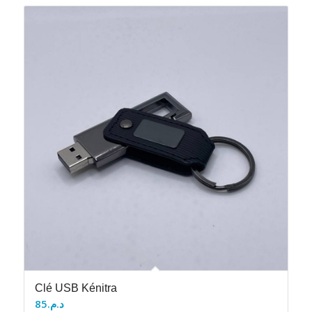
Clé USB Kénitra
85
د.م.