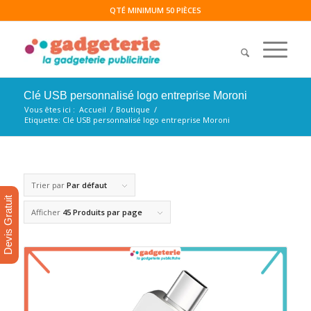
QTÉ MINIMUM 50 PIÈCES
Clé USB personnalisé logo entreprise Moroni
Vous êtes ici :
Accueil
/
Boutique
/
Etiquette: Clé USB personnalisé logo entreprise Moroni
Trier par
Par défaut
Devis Gratuit
Afficher
45 Produits par page