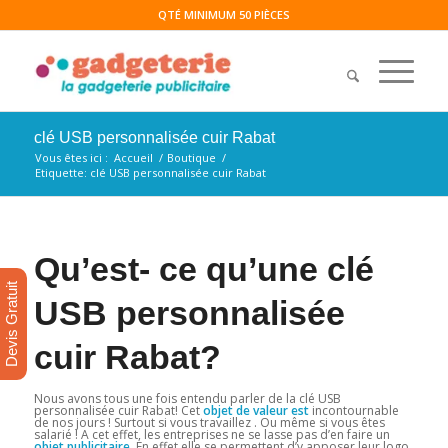
QTÉ MINIMUM 50 PIÈCES
clé USB personnalisée cuir Rabat
Vous êtes ici :
Accueil
/
Boutique
/
Etiquette: clé USB personnalisée cuir Rabat
Qu’est- ce qu’une clé
Devis Gratuit
USB personnalisée
cuir Rabat?
Nous avons tous une fois entendu parler de la clé USB
personnalisée cuir Rabat! Cet
objet de valeur est
incontournable
de nos jours ! Surtout si vous travaillez . Ou même si vous êtes
salarié ! A cet effet, les entreprises ne se lasse pas d’en faire un
objet publicitaire
. En effet elle se permettent d’y apposer leur logo.