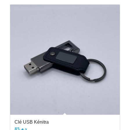
Clé USB Kénitra
85
د.م.