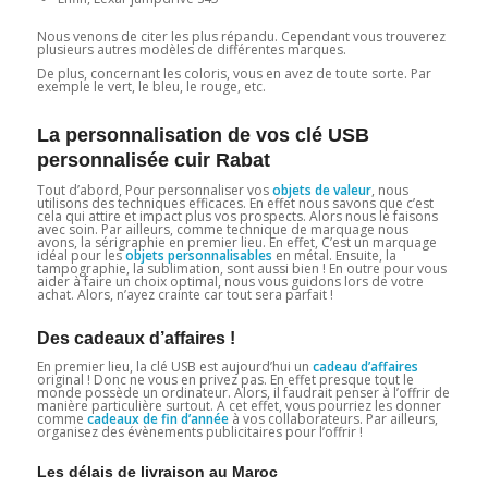
Nous venons de citer les plus répandu. Cependant vous trouverez
plusieurs autres modèles de différentes marques.
De plus, concernant les coloris, vous en avez de toute sorte. Par
exemple le vert, le bleu, le rouge, etc.
La personnalisation de vos clé USB
personnalisée cuir Rabat
Tout d’abord, Pour personnaliser vos
objets de valeur
, nous
utilisons des techniques efficaces. En effet nous savons que c’est
cela qui attire et impact plus vos prospects. Alors nous le faisons
avec soin. Par ailleurs, comme technique de marquage nous
avons, la sérigraphie en premier lieu. En effet, C’est un marquage
idéal pour les
objets personnalisables
en métal. Ensuite, la
tampographie, la sublimation, sont aussi bien ! En outre pour vous
aider à faire un choix optimal, nous vous guidons lors de votre
achat. Alors, n’ayez crainte car tout sera parfait !
Des cadeaux d’affaires !
En premier lieu, la clé USB est aujourd’hui un
cadeau d’affaires
original ! Donc ne vous en privez pas. En effet presque tout le
monde possède un ordinateur. Alors, il faudrait penser à l’offrir de
manière particulière surtout. A cet effet, vous pourriez les donner
comme
cadeaux de fin d’année
à vos collaborateurs. Par ailleurs,
organisez des évènements publicitaires pour l’offrir !
Les délais de livraison au Maroc