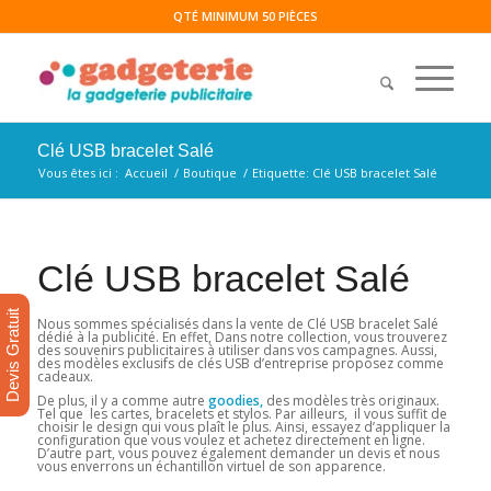
QTÉ MINIMUM 50 PIÈCES
Clé USB bracelet Salé
Vous êtes ici :
Accueil
/
Boutique
/
Etiquette: Clé USB bracelet Salé
Clé USB bracelet Salé
Devis Gratuit
Nous sommes spécialisés dans la vente de Clé USB bracelet Salé
dédié à la publicité. En effet, Dans notre collection, vous trouverez
des souvenirs publicitaires à utiliser dans vos campagnes. Aussi,
des modèles exclusifs de clés USB d’entreprise proposez comme
cadeaux.
De plus, il y a comme autre
goodies,
des modèles très originaux.
Tel que les cartes, bracelets et stylos. Par ailleurs, il vous suffit de
choisir le design qui vous plaît le plus. Ainsi, essayez d’appliquer la
configuration que vous voulez et achetez directement en ligne.
D’autre part, vous pouvez également demander un devis et nous
vous enverrons un échantillon virtuel de son apparence.