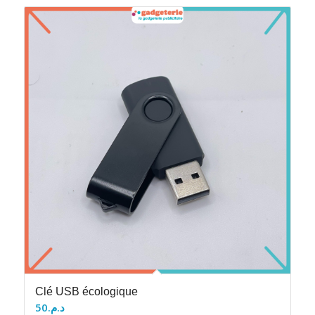
Clé USB écologique
50
د.م.