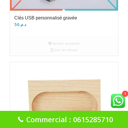
Clés USB personnalisé gravée
50
د.م.
Ajouter au panier
Voir les détails
1
Commercial : 0615285710