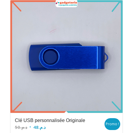
Clé USB personnalisée Originale
Promo !
Le
Le
50
د.م.
48
د.م.