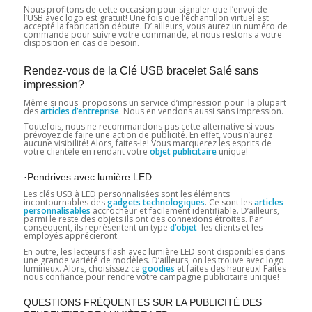
Nous profitons de cette occasion pour signaler que l’envoi de
l’USB avec logo est gratuit! Une fois que l’échantillon virtuel est
accepté la fabrication débute. D’ ailleurs, vous aurez un numéro de
commande pour suivre votre commande, et nous restons a votre
disposition en cas de besoin.
Rendez-vous de la Clé USB bracelet Salé sans
impression?
Même si nous proposons un service d’impression pour la plupart
des
articles d’entreprise
. Nous en vendons aussi sans impression.
Toutefois, nous ne recommandons pas cette alternative si vous
prévoyez de faire une action de publicité. En effet, vous n’aurez
aucune visibilité! Alors, faites-le! Vous marquerez les esprits de
votre clientèle en rendant votre
objet publicitaire
unique!
·Pendrives avec lumière LED
Les clés USB à LED personnalisées sont les éléments
incontournables des
gadgets technologiques
. Ce sont les
articles
personnalisables
accrocheur et facilement identifiable. D’ailleurs,
parmi le reste des objets ils ont des connexions étroites. Par
conséquent, ils représentent un type
d’objet
les clients et les
employés apprécieront.
En outre, les lecteurs flash avec lumière LED sont disponibles dans
une grande variété de modèles. D’ailleurs, on les trouve avec logo
lumineux. Alors, choisissez ce
goodies
et faites des heureux! Faites
nous confiance pour rendre votre campagne publicitaire unique!
QUESTIONS FRÉQUENTES SUR LA PUBLICITÉ DES