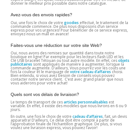
donner le meilleur prix possible dans notre catalogue.
Avez-vous des envois rapides?
Oui, une fois le choix de votre
goodies
effectué, le traitement de la
commande commence. De plus nous disposons d’un service
express pour vos urgences! Pour bénéficier de ce service express,
envoyez-nous un mail en avance!
Faites-vous une réduction sur votre site Web?
Oui, nous avons des remises sur quantité dans toute notre
boutique en ligne! Par exemple pour les lecteurs flash LED et les
Clé USB bracelet Tétouan ou tout autre modèle. En effet, ces
objets
publicitaires
sont appliqués de manière à augmenter, lorsque la
commande augmente. D’ailleurs, Vous pourrez voir les coûts une
fois la couleur et le marquage de
votre cadeau d’affaires
choisi.
Bien entendu, si vous avez besoin de conseils vous pouvez
contacter notre service client. C’est avec grand plaisir que nous
vous aiderons pour votre achat!
Quels sont vos délais de livraison?
Le temps de transport de ces
articles personnalisables
est
variable. En effet, il existe des modèles que nous livrons en 6 ou 9
jours.
En outre, une fois le choix de votre
cadeau d’affaires
, fait, un devis
apparaitra! D’ailleurs, Ce délai doit être compté à partir de
l’approbation finale de l’échantillon graphique. De plus, si vous
voulez une livraison express, vous pouvez l’avoir!