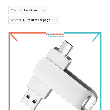
Trier par
Par défaut
Afficher
45 Produits par page