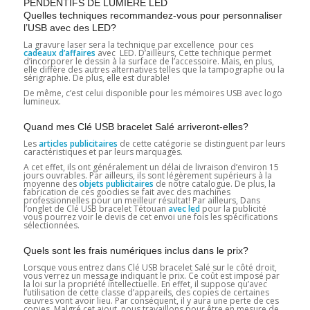
PENDENTIFS DE LUMIÈRE LED
Quelles techniques recommandez-vous pour personnaliser
l’USB avec des LED?
La gravure laser sera la technique par excellence pour ces
cadeaux d’affaires
avec LED. D’ailleurs, Cette technique permet
d’incorporer le dessin à la surface de l’accessoire. Mais, en plus,
elle diffère des autres alternatives telles que la tampographe ou la
sérigraphie. De plus, elle est durable!
De même, c’est celui disponible pour les mémoires USB avec logo
lumineux.
Quand mes Clé USB bracelet Salé arriveront-elles?
Les
articles publicitaires
de cette catégorie se distinguent par leurs
caractéristiques et par leurs marquages.
A cet effet, ils ont généralement un délai de livraison d’environ 15
jours ouvrables. Par ailleurs, ils sont légèrement supérieurs à la
moyenne des
objets publicitaires
de notre catalogue. De plus, la
fabrication de ces goodies se fait avec des machines
professionnelles pour un meilleur résultat! Par ailleurs, Dans
l’onglet de Clé USB bracelet Tétouan
avec led
pour la publicité
vous pourrez voir le devis de cet envoi une fois les spécifications
sélectionnées.
Quels sont les frais numériques inclus dans le prix?
Lorsque vous entrez dans Clé USB bracelet Salé sur le côté droit,
vous verrez un message indiquant le prix. Ce coût est imposé par
la loi sur la propriété intellectuelle. En effet, il suppose qu’avec
l’utilisation de cette classe d’appareils, des copies de certaines
œuvres vont avoir lieu. Par conséquent, il y aura une perte de ces
copies. Malgré cet ajout, nous travaillons pour être en mesure de