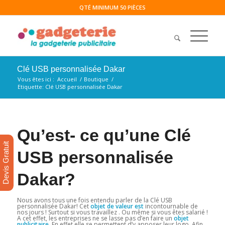
QTÉ MINIMUM 50 PIÈCES
Clé USB personnalisée Dakar
Vous êtes ici :
Accueil
/
Boutique
/
Etiquette: Clé USB personnalisée Dakar
Qu’est- ce qu’une Clé
Devis Gratuit
USB personnalisée
Dakar?
Nous avons tous une fois entendu parler de la Clé USB
personnalisée Dakar! Cet
objet de valeur est
incontournable de
nos jours ! Surtout si vous travaillez . Ou même si vous êtes salarié !
A cet effet, les entreprises ne se lasse pas d’en faire un
objet
publicitaire
. En effet elle se permettent d’y apposer leur logo. Afin