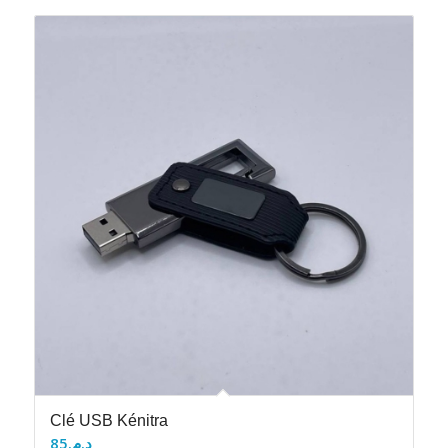
Clé USB Kénitra
85
د.م.