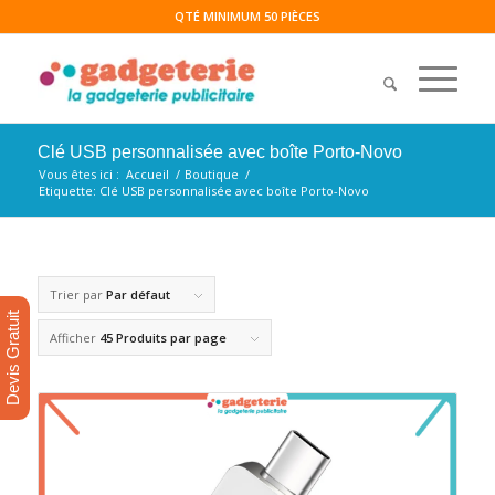
QTÉ MINIMUM 50 PIÈCES
Clé USB personnalisée avec boîte Porto-Novo
Vous êtes ici :
Accueil
/
Boutique
/
Etiquette: Clé USB personnalisée avec boîte Porto-Novo
Trier par
Par défaut
Devis Gratuit
Afficher
45 Produits par page