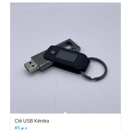
Clé USB Kénitra
85
د.م.