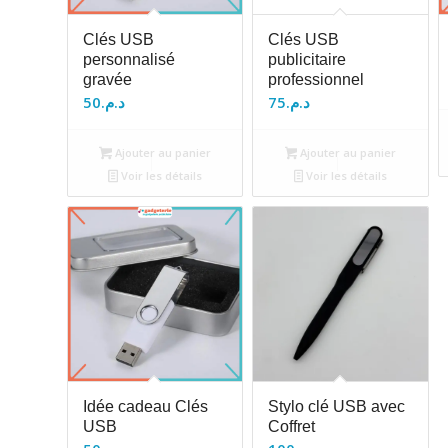
Clés USB
Clés USB
personnalisé
publicitaire
gravée
professionnel
50
د.م.
75
د.م.
Ajouter au panier
Ajouter au panier
Voir les détails
Voir les détails
Idée cadeau Clés
Stylo clé USB avec
USB
Coffret