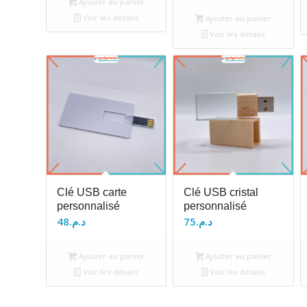
Ajouter au panier
Voir les détails
Ajouter au panier
Voir les détails
Clé USB carte
Clé USB cristal
personnalisé
personnalisé
48
د.م.
75
د.م.
Ajouter au panier
Ajouter au panier
Voir les détails
Voir les détails