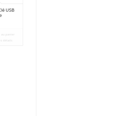
Clé USB
re
 au panier
es détails