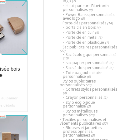
logo
(7)
Haut-parleurs Bluetooth
personnalisés
(9)
Power Banks personnalisés
avec logo
(8)
Porte-clés personnalisés
(14)
porte clé en bois
(4)
Porte clé en cuir
(4)
Porte clé en métal
(6)
Porte clé en plastique
(1)
Sac publicitaires personnalisés
(22)
Sac écologique personnalisé
(10)
sac papier personnalisé
(6)
Sacs à dos personnalisé
(6)
isée bois
Tote bag publicitaire
e
personnalisé
(6)
Stylos publicitaires
personnalisés
(28)
Coffrets stylos personnalisés
(4)
Crayon personnalisé
(2)
 au panier
stylo écologique
es détails
personnalisé
(2)
Stylos métalliques
personnalisés
(20)
Textiles personnalisés et
vêtements publicitaires
(37)
Blouses et jaquettes
professionnelles
personnalisées
(3)