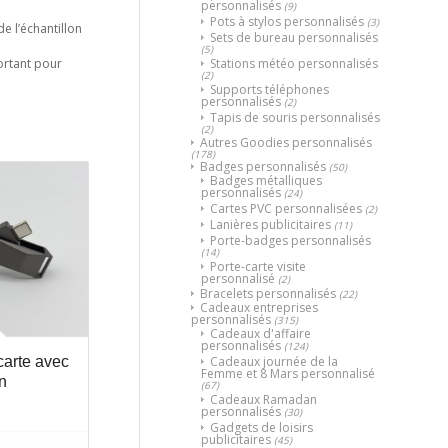
personnalisés
(9)
Pots à stylos personnalisés
(3)
de l’échantillon
Sets de bureau personnalisés
(5)
portant pour
Stations météo personnalisés
(2)
Supports téléphones
personnalisés
(2)
Tapis de souris personnalisés
(2)
Autres Goodies personnalisés
(178)
Badges personnalisés
(50)
Badges métalliques
personnalisés
(24)
Cartes PVC personnalisées
(2)
Lanières publicitaires
(11)
Porte-badges personnalisés
(14)
Porte-carte visite
personnalisé
(2)
Bracelets personnalisés
(22)
Cadeaux entreprises
personnalisés
(315)
Cadeaux d'affaire
personnalisés
(124)
Cadeaux journée de la
arte avec
Femme et 8 Mars personnalisé
n
(67)
Cadeaux Ramadan
personnalisés
(30)
Gadgets de loisirs
publicitaires
(45)