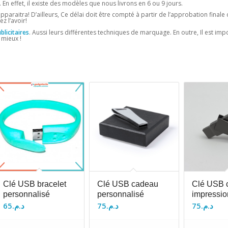
. En effet, il existe des modèles que nous livrons en 6 ou 9 jours.
 apparaitra! D’ailleurs, Ce délai doit être compté à partir de l’approbation finale 
z l’avoir!
licitaires
. Aussi leurs différentes techniques de marquage. En outre, Il est im
 mieux !
Clé USB bracelet
Clé USB cadeau
Clé USB c
personnalisé
personnalisé
impressio
65
د.م.
75
د.م.
75
د.م.