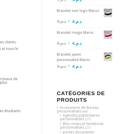
Bracelet noir logo Maroc
5
د.م.
4
د.م.
Bracelet rouge Maroc
s clients.
5
د.م.
4
د.م.
 et nous le
Bracelet jaune
personnalisé Maroc
5
د.م.
4
د.م.
pectueux de
 plus
CATÉGORIES DE
PRODUITS
Accessoires de Bureau
les étudiants
personnalisés
(64)
Agendas publicitaires
personnalisés
(27)
Bloc-notes et Notebook
personnalisés
(21)
portes documents