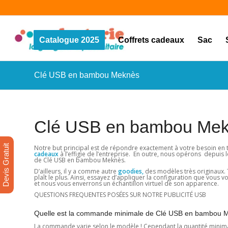
Catalogue 2025
Coffrets cadeaux
Sac
Clé USB en bambou Meknès
Clé USB en bambou Me
Devis Gratuit
Notre but principal est de répondre exactement à votre besoin en
cadeaux
à l’effigie de l’entreprise. En outre, nous opérons depuis
de Clé USB en bambou Meknès.
D’ailleurs, il y a comme autre
goodies,
des modèles très originaux. Te
plaît le plus. Ainsi, essayez d’appliquer la configuration que vous
et nous vous enverrons un échantillon virtuel de son apparence.
QUESTIONS FREQUENTES POSÉES SUR NOTRE PUBLICITÉ USB
Quelle est la commande minimale de Clé USB en bambou 
La commande varie selon le modèle ! Cependant la quantité minimale e