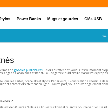
Stylos
Power Banks
Mugs et gourdes
Clés USB
Vous
knès
 termes de
goodies publicitaires .
Alors qu’attendez-vous? C’est le moment d’op
 les sièges à Casablanca et Rabat. La Gadgeterie publicitaire Maroc vous propos
l que les cartes, bracelets et stylos. Par ailleurs, il vous suffit de choisir le de
 voulez et achetez directement en ligne. D’autre part, vous pouvez également de
Meknès ?
st de 50 unités. ‘Ailleurs, Cliquez sur l’onglet quantité pour le vérifier. De p