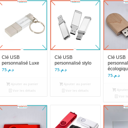
Clé USB
Clé USB
Clé USB
personnalisé Luxe
personnalisé stylo
personnal
écologiqu
75
د.م.
75
د.م.
75
د.م.
Ajouter au panier
Ajouter au panier
Ajouter
Voir les détails
Voir les détails
Voir l