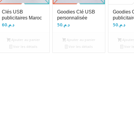
Clés USB
Goodies Clé USB
Goodies 
publicitaires Maroc
personnalisée
publicitai
60
د.م.
50
د.م.
50
د.م.
Ajouter au panier
Ajouter au panier
Ajouter
Voir les détails
Voir les détails
Voir l