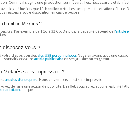
. Comme il s’agit d’une production sur mesure, il est nécessaire d’établir cett
vec logo! Une fois que l’échantillon virtuel est accepté la fabrication débute. D
 restons a votre disposition en cas de besoin.
B en bambou Meknès ?
pacités. Par exemple de 1Go à 32 ​​Go. De plus, la capacité dépend de l
‘article 
tés.
 disposez-vous ?
à votre disposition des
clés USB personnalisées
Nous en avons avec une capacit
 personnalisons votre
article publicitaire
en sérigraphie ou en gravure
u Meknès sans impression ?
des
articles d’entreprise
. Nous en vendons aussi sans impression.
z de faire une action de publicité. En effet, vous aurez aucune visibilité ! Alors
t publicitaire
unique !