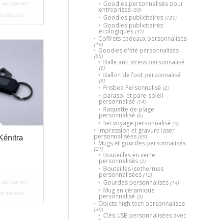
Goodies personnalisés pour
 au panier
entreprises
(59)
es détails
Goodies publicitaires
(121)
Goodies publicitaires
écologiques
(37)
Coffrets cadeaux personnalisés
(16)
Goodies d'été personnalisés
(55)
Balle anti stress personnalisé
(6)
Ballon de foot personnalisé
(6)
Frisbee Personnalisé
(2)
parasol et pare-soleil
personnalisé
(14)
Raquette de plage
personnalisé
(6)
Set voyage personnalisé
(5)
Impression et gravure laser
personnalisées
(69)
énitra
Mugs et gourdes personnalisés
(21)
Bouteilles en verre
personnalisés
(2)
Bouteilles isothermes
personnalisées
(12)
 au panier
Gourdes personnalisés
(14)
Mug en céramique
es détails
personnalisé
(5)
Objets high-tech personnalisés
(30)
Clés USB personnalisées avec