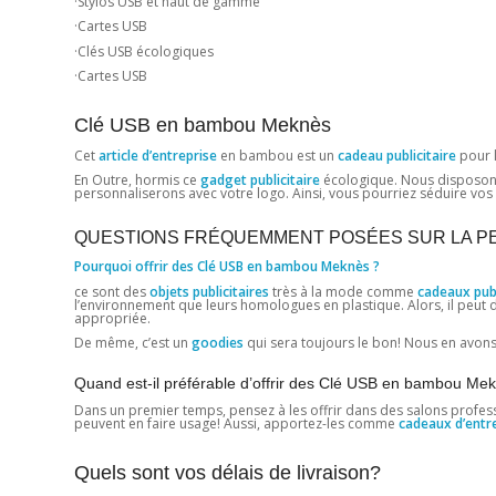
·Stylos USB et haut de gamme
·Cartes USB
·Clés USB écologiques
·Cartes USB
Clé USB en bambou Meknès
Cet
article d’entreprise
en bambou est un
cadeau publicitaire
pour l
En Outre, hormis ce
gadget publicitaire
écologique. Nous disposon
personnaliserons avec votre logo. Ainsi, vous pourriez séduire vos 
QUESTIONS FRÉQUEMMENT POSÉES SUR LA PE
Pourquoi offrir des Clé USB en bambou Meknès ?
ce sont des
objets publicitaires
très à la mode comme
cadeaux publ
l’environnement que leurs homologues en plastique. Alors, il peut d
appropriée.
De même, c’est un
goodies
qui sera toujours le bon! Nous en avons
Quand est-il préférable d’offrir des Clé USB en bambou Me
Dans un premier temps, pensez à les offrir dans des salons professio
peuvent en faire usage! Aussi, apportez-les comme
cadeaux d’entr
Quels sont vos délais de livraison?