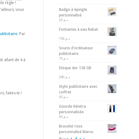
e règle !
Badge à épingle
’ailleurs, vous
personnalisé
20
د.م.
Fontaines à eau Rabat
publicitaire
. Par
150
د.م.
Souris d'ordinateur
publicitaire
75
د.م.
é allant de 4 à
Disque dur 128 GB
240
د.م.
Stylo publicitaire avec
coffret
, faites-le !
65
د.م.
Gourde Kénitra
personnalisée
65
د.م.
Bracelet rose
personnalisé Maroc
5
د.م.
4
د.م.