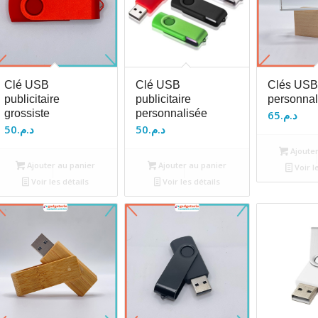
Clé USB
Clé USB
Clés USB
publicitaire
publicitaire
personnal
grossiste
personnalisée
65
د.م.
50
د.م.
50
د.م.
Ajouter
Ajouter au panier
Ajouter au panier
Voir l
Voir les détails
Voir les détails