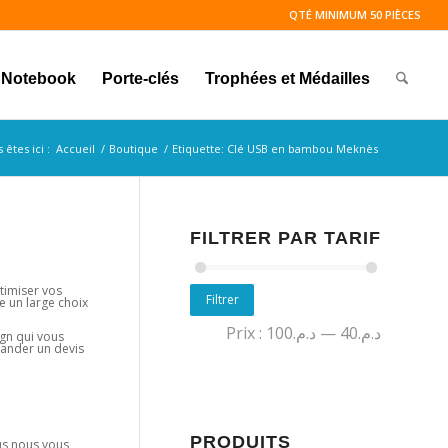
QTÉ MINIMUM 50 PIÈCES
Notebook
Porte-clés
Trophées et Médailles
 êtes ici :
Accueil
/
Boutique
/
Etiquette: Clé USB en bambou Meknès
FILTRER PAR TARIF
timiser vos
Filtrer
e un large choix
Prix :
د.م.100
—
د.م.40
sign qui vous
mander un devis
PRODUITS
lus nous vous