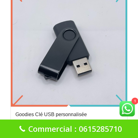
1
Goodies Clé USB personnalisée
50
د.م.
Commercial : 0615285710