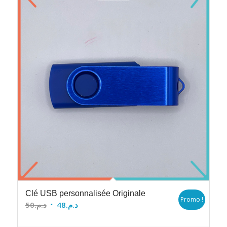
Clé USB personnalisée Originale
Promo !
Le
Le
50
د.م.
48
د.م.
prix
prix