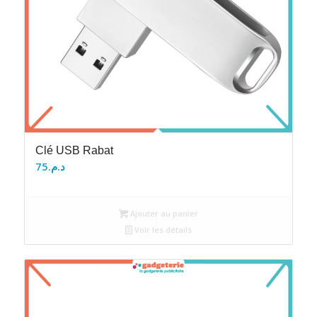
Clé USB Rabat
75
د.م.
Ajouter au panier
Voir les détails