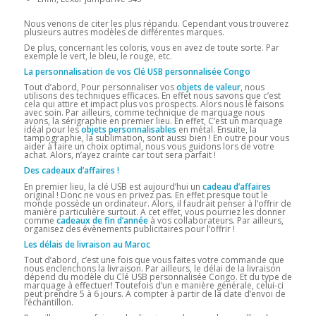
Nous venons de citer les plus répandu. Cependant vous trouverez
plusieurs autres modèles de différentes marques.
De plus, concernant les coloris, vous en avez de toute sorte. Par
exemple le vert, le bleu, le rouge, etc.
La personnalisation de vos Clé USB personnalisée Congo
Tout d’abord, Pour personnaliser vos
objets de valeur
, nous
utilisons des techniques efficaces. En effet nous savons que c’est
cela qui attire et impact plus vos prospects. Alors nous le faisons
avec soin. Par ailleurs, comme technique de marquage nous
avons, la sérigraphie en premier lieu. En effet, C’est un marquage
idéal pour les
objets personnalisables
en métal. Ensuite, la
tampographie, la sublimation, sont aussi bien ! En outre pour vous
aider à faire un choix optimal, nous vous guidons lors de votre
achat. Alors, n’ayez crainte car tout sera parfait !
Des cadeaux d’affaires !
En premier lieu, la clé USB est aujourd’hui un
cadeau d’affaires
original ! Donc ne vous en privez pas. En effet presque tout le
monde possède un ordinateur. Alors, il faudrait penser à l’offrir de
manière particulière surtout. A cet effet, vous pourriez les donner
comme
cadeaux de fin d’année
à vos collaborateurs. Par ailleurs,
organisez des évènements publicitaires pour l’offrir !
Les délais de livraison au Maroc
Tout d’abord, c’est une fois que vous faites votre commande que
nous enclenchons la livraison. Par ailleurs, le délai de la livraison
dépend du modèle du Clé USB personnalisée Congo. Et du type de
marquage à effectuer! Toutefois d’un e manière générale, celui-ci
peut prendre 5 à 6 jours. A compter à partir de la date d’envoi de
l’échantillon.