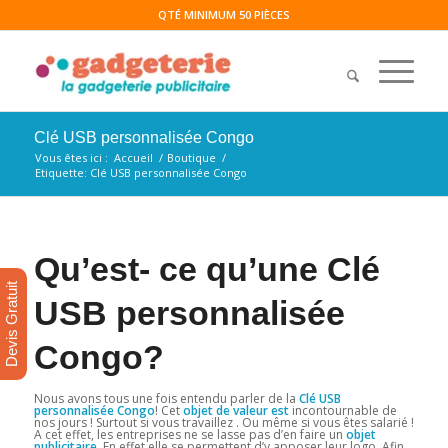
QTÉ MINIMUM 50 PIÈCES
Clé USB personnalisée Congo
Vous êtes ici :
Accueil
/
Boutique
/
Etiquette: Clé USB personnalisée Congo
Qu’est- ce qu’une Clé
Devis Gratuit
USB personnalisée
Congo?
Nous avons tous une fois entendu parler de la
Clé USB
personnalisée Congo
! Cet
objet de valeur est
incontournable de
nos jours ! Surtout si vous travaillez . Ou même si vous êtes salarié !
A cet effet, les entreprises ne se lasse pas d’en faire un
objet
publicitaire
. En effet elle se permettent d’y apposer leur logo. Afin