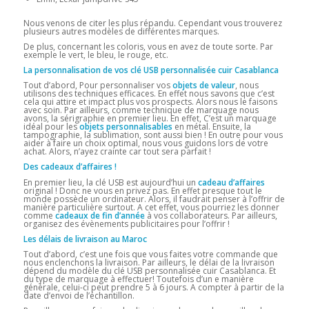
Nous venons de citer les plus répandu. Cependant vous trouverez
plusieurs autres modèles de différentes marques.
De plus, concernant les coloris, vous en avez de toute sorte. Par
exemple le vert, le bleu, le rouge, etc.
La personnalisation de vos clé USB personnalisée cuir Casablanca
Tout d’abord, Pour personnaliser vos
objets de valeur
, nous
utilisons des techniques efficaces. En effet nous savons que c’est
cela qui attire et impact plus vos prospects. Alors nous le faisons
avec soin. Par ailleurs, comme technique de marquage nous
avons, la sérigraphie en premier lieu. En effet, C’est un marquage
idéal pour les
objets personnalisables
en métal. Ensuite, la
tampographie, la sublimation, sont aussi bien ! En outre pour vous
aider à faire un choix optimal, nous vous guidons lors de votre
achat. Alors, n’ayez crainte car tout sera parfait !
Des cadeaux d’affaires !
En premier lieu, la clé USB est aujourd’hui un
cadeau d’affaires
original ! Donc ne vous en privez pas. En effet presque tout le
monde possède un ordinateur. Alors, il faudrait penser à l’offrir de
manière particulière surtout. A cet effet, vous pourriez les donner
comme
cadeaux de fin d’année
à vos collaborateurs. Par ailleurs,
organisez des évènements publicitaires pour l’offrir !
Les délais de livraison au Maroc
Tout d’abord, c’est une fois que vous faites votre commande que
nous enclenchons la livraison. Par ailleurs, le délai de la livraison
dépend du modèle du clé USB personnalisée cuir Casablanca. Et
du type de marquage à effectuer! Toutefois d’un e manière
générale, celui-ci peut prendre 5 à 6 jours. A compter à partir de la
date d’envoi de l’échantillon.