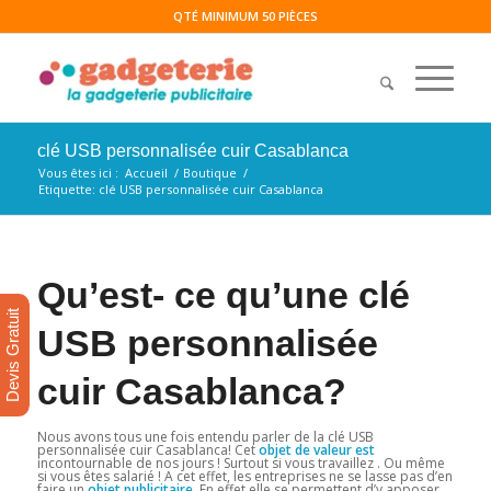
QTÉ MINIMUM 50 PIÈCES
clé USB personnalisée cuir Casablanca
Vous êtes ici :
Accueil
/
Boutique
/
Etiquette: clé USB personnalisée cuir Casablanca
Qu’est- ce qu’une clé
Devis Gratuit
USB personnalisée
cuir Casablanca?
Nous avons tous une fois entendu parler de la clé USB
personnalisée cuir Casablanca! Cet
objet de valeur est
incontournable de nos jours ! Surtout si vous travaillez . Ou même
si vous êtes salarié ! A cet effet, les entreprises ne se lasse pas d’en
faire un
objet publicitaire
. En effet elle se permettent d’y apposer