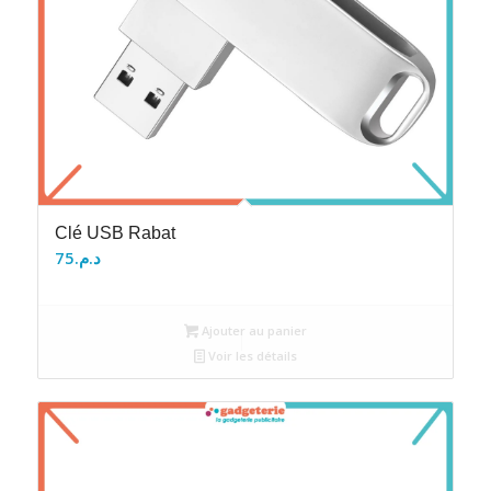
Clé USB Rabat
75
د.م.
Ajouter au panier
Voir les détails