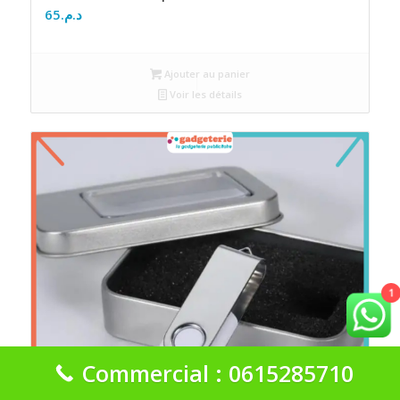
65
د.م.
Ajouter au panier
Voir les détails
1
Commercial : 0615285710