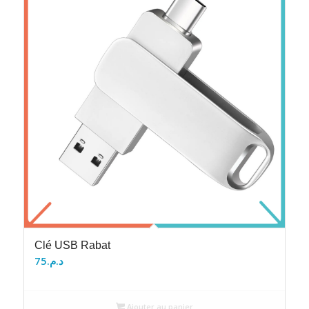
Clé USB Rabat
75
د.م.
Ajouter au panier