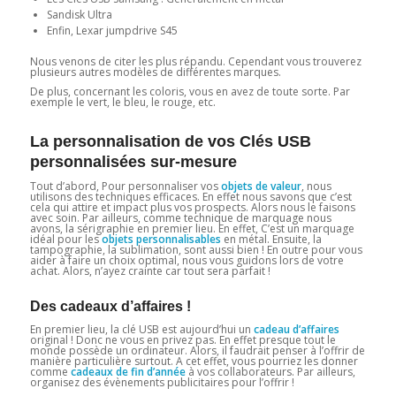
Sandisk Ultra
Enfin, Lexar jumpdrive S45
Nous venons de citer les plus répandu. Cependant vous trouverez
plusieurs autres modèles de différentes marques.
De plus, concernant les coloris, vous en avez de toute sorte. Par
exemple le vert, le bleu, le rouge, etc.
La personnalisation de vos Clés USB
personnalisées sur-mesure
Tout d’abord, Pour personnaliser vos
objets de valeur
, nous
utilisons des techniques efficaces. En effet nous savons que c’est
cela qui attire et impact plus vos prospects. Alors nous le faisons
avec soin. Par ailleurs, comme technique de marquage nous
avons, la sérigraphie en premier lieu. En effet, C’est un marquage
idéal pour les
objets personnalisables
en métal. Ensuite, la
tampographie, la sublimation, sont aussi bien ! En outre pour vous
aider à faire un choix optimal, nous vous guidons lors de votre
achat. Alors, n’ayez crainte car tout sera parfait !
Des cadeaux d’affaires !
En premier lieu, la clé USB est aujourd’hui un
cadeau d’affaires
original ! Donc ne vous en privez pas. En effet presque tout le
monde possède un ordinateur. Alors, il faudrait penser à l’offrir de
manière particulière surtout. A cet effet, vous pourriez les donner
comme
cadeaux de fin d’année
à vos collaborateurs. Par ailleurs,
organisez des évènements publicitaires pour l’offrir !