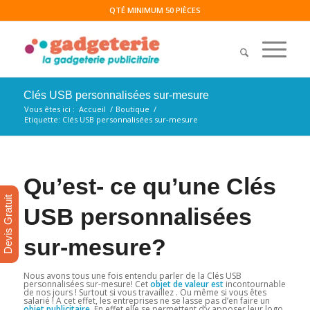
QTÉ MINIMUM 50 PIÈCES
Clés USB personnalisées sur-mesure
Vous êtes ici :
Accueil
/
Boutique
/
Etiquette: Clés USB personnalisées sur-mesure
Qu’est- ce qu’une Clés
Devis Gratuit
USB personnalisées
sur-mesure?
Nous avons tous une fois entendu parler de la Clés USB
personnalisées sur-mesure! Cet
objet de valeur est
incontournable
de nos jours ! Surtout si vous travaillez . Ou même si vous êtes
salarié ! A cet effet, les entreprises ne se lasse pas d’en faire un
objet publicitaire
. En effet elle se permettent d’y apposer leur logo.