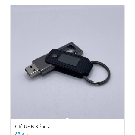
Clé USB Kénitra
85
د.م.