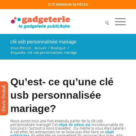
QTÉ MINIMUM 50 PIÈCES
clé usb personnalisée mariage
Vous êtes ici :
Accueil
/
Boutique
/
Etiquette: clé usb personnalisée mariage
Qu’est- ce qu’une clé
Devis Gratuit
usb personnalisée
mariage?
Nous avons tous une fois entendu parler de la clé usb
personnalisée mariage! Cet
objet de valeur est
incontournable de
nos jours ! Surtout si vous travaillez . Ou même si vous êtes salarié !
A cet effet, les entreprises ne se lasse pas d’en faire un
objet
publicitaire
. En effet elle se permettent d’y apposer leur logo. Afin