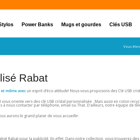
Stylos
Power Banks
Mugs et gourdes
Clés USB
Vous êtes 
lisé Rabat
res et même avec
un esprit d’éco-attitude! Nous vous proposons des Clé USB cris
vous oriente vers des clé USB cristal personnalisée . Mais aussi en coton recyc
s à nous contacter par téléphone, email ou That. D’ailleurs, notre équipe de tél
us aurons le grand plaisir de vous accueillir.
sé Rabat pour la publicité. En effet, Dans notre collection, vous trouverez des