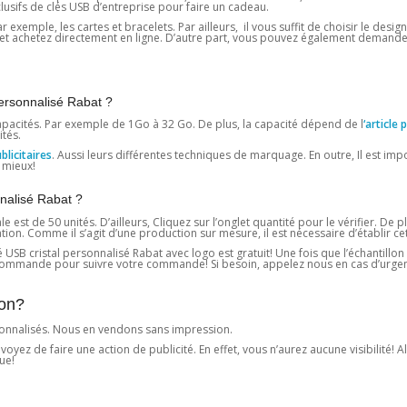
lusifs de clés USB d’entreprise pour faire un cadeau.
 exemple, les cartes et bracelets. Par ailleurs, il vous suffit de choisir le design
ez et achetez directement en ligne. D’autre part, vous pouvez également demande
personnalisé Rabat ?
pacités. Par exemple de 1Go à 32 ​​Go. De plus, la capacité dépend de l
‘article 
tés.
licitaires
. Aussi leurs différentes techniques de marquage. En outre, Il est im
 mieux!
nalisé Rabat ?
st de 50 unités. D’ailleurs, Cliquez sur l’onglet quantité pour le vérifier. De 
. Comme il s’agit d’une production sur mesure, il est nécessaire d’établir cett
USB cristal personnalisé Rabat avec logo est gratuit! Une fois que l’échantillon 
e commande pour suivre votre commande! Si besoin, appelez nous en cas d’urge
ion?
onnalisés. Nous en vendons sans impression.
z de faire une action de publicité. En effet, vous n’aurez aucune visibilité! Alo
ue!