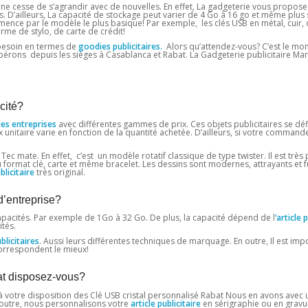
e cesse de s’agrandir avec de nouvelles. En effet, La gadgeterie vous propos
s. D’ailleurs, La capacité de stockage peut varier de 4 Go à 16 go et même plus s
mence par le modèle le plus basique! Par exemple, les clés USB en métal, cuir, cr
orme de stylo, de carte de crédit!
 besoin en termes de
goodies publicitaires.
Alors qu’attendez-vous? C’est le mo
s opérons depuis les sièges à Casablanca et Rabat. La Gadgeterie publicitaire Ma
cité?
les entreprises
avec différentes gammes de prix. Ces objets publicitaires se déf
 unitaire varie en fonction de la quantité achetée. D’ailleurs, si votre command
Tec mate. En effet, c’est un modèle rotatif classique de type twister. Il est très 
au format clé, carte et même bracelet. Les dessins sont modernes, attrayants et f
licitaire
très original.
d’entreprise?
pacités. Par exemple de 1Go à 32 ​​Go. De plus, la capacité dépend de l
‘article 
tés.
licitaires
. Aussi leurs différentes techniques de marquage. En outre, Il est im
correspondent le mieux!
at disposez-vous?
à votre disposition des Clé USB cristal personnalisé Rabat Nous en avons avec 
n outre, nous personnalisons votre
article publicitaire
en sérigraphie ou en gravu