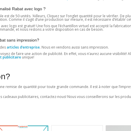
nalisé Rabat avec logo ?
t de 50 unités. ‘Ailleurs, Cliquez sur l’onglet quantité pour le vérifier. De pl
. Comme il s’agit d’une production sur mesure, il est nécessaire d’établir cett
vec logo est gratuit! Une fois que l’échantillon virtuel est accepté la fabricatio
mande, et nous restons a votre disposition en cas de besoin.
abat sans impression?
 des
articles d’entreprise
. Nous en vendons aussi sans impression.
z de faire une action de publicité. En effet, vous n’aurez aucune visibilité! Alo
t publicitaire
unique!
on?
i une remise de quantité pour toute grande commande. Il est à noter que l’impres
es cadeaux publicitaires, contactez-nous! Nous vous conseillerons sur les produ