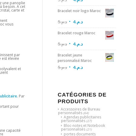
ez une panoplie
i besoin. A cet
istal, carte et
Bracelet noir logo Maroc
ment
5
د.م.
4
د.م.
roc vous
Bracelet rouge Maroc
5
د.م.
4
د.م.
inissent par
Bracelet jaune
e est élevée
personnalisé Maroc
5
د.م.
4
د.م.
polyvalent et
uient
CATÉGORIES DE
publicitaire
. Par
PRODUITS
portant pour
Accessoires de Bureau
personnalisés
(64)
Agendas publicitaires
personnalisés
(27)
Bloc-notes et Notebook
personnalisés
(21)
une capacité
re
portes documents