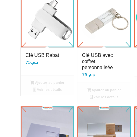
Clé USB Rabat
Clé USB avec
coffret
75
د.م.
personnalisée
75
د.م.
Ajouter au panier
Voir les détails
Ajouter au panier
Voir les détails