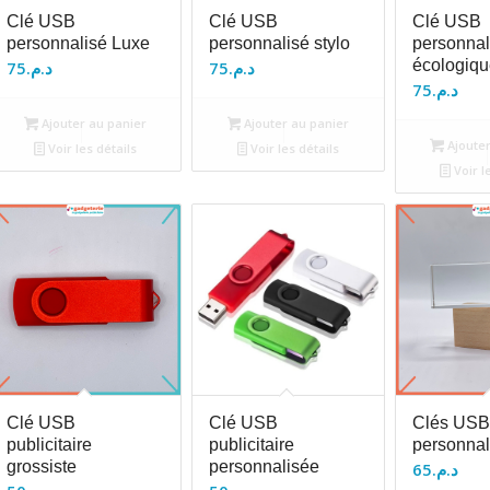
Clé USB
Clé USB
Clé USB
personnalisé Luxe
personnalisé stylo
personnal
écologiqu
75
د.م.
75
د.م.
75
د.م.
Ajouter au panier
Ajouter au panier
Ajouter
Voir les détails
Voir les détails
Voir l
Clé USB
Clé USB
Clés USB
publicitaire
publicitaire
personnal
grossiste
personnalisée
65
د.م.