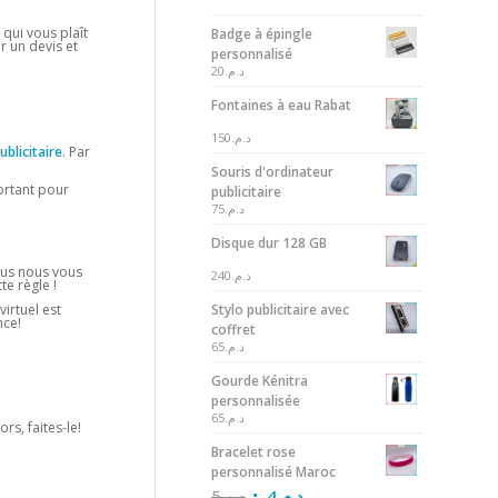
 qui vous plaît
Badge à épingle
r un devis et
personnalisé
20
د.م.
Fontaines à eau Rabat
150
د.م.
publicitaire
. Par
Souris d'ordinateur
portant pour
publicitaire
75
د.م.
Disque dur 128 GB
plus nous vous
240
د.م.
e règle !
Stylo publicitaire avec
virtuel est
nce!
coffret
65
د.م.
Gourde Kénitra
personnalisée
65
د.م.
rs, faites-le!
Bracelet rose
personnalisé Maroc
5
د.م.
4
د.م.