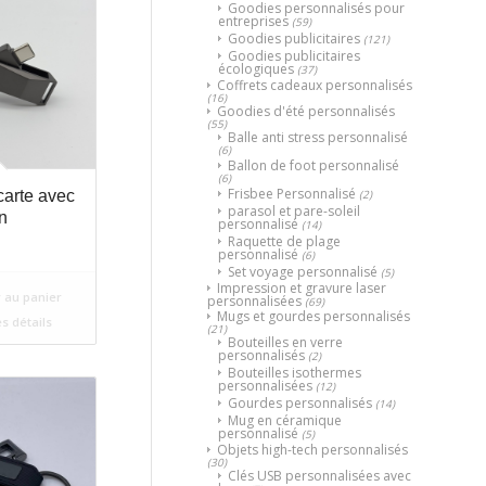
Goodies personnalisés pour
entreprises
(59)
Goodies publicitaires
(121)
Goodies publicitaires
écologiques
(37)
Coffrets cadeaux personnalisés
(16)
Goodies d'été personnalisés
(55)
Balle anti stress personnalisé
(6)
Ballon de foot personnalisé
(6)
Frisbee Personnalisé
(2)
arte avec
parasol et pare-soleil
n
personnalisé
(14)
Raquette de plage
personnalisé
(6)
Set voyage personnalisé
(5)
Impression et gravure laser
 au panier
personnalisées
(69)
Mugs et gourdes personnalisés
es détails
(21)
Bouteilles en verre
personnalisés
(2)
Bouteilles isothermes
personnalisées
(12)
Gourdes personnalisés
(14)
Mug en céramique
personnalisé
(5)
Objets high-tech personnalisés
(30)
Clés USB personnalisées avec