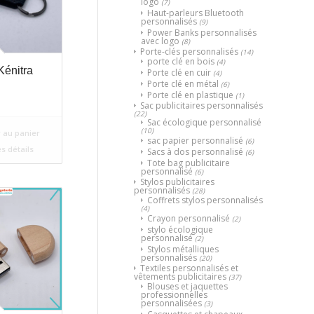
logo
(7)
Haut-parleurs Bluetooth
personnalisés
(9)
Power Banks personnalisés
avec logo
(8)
Porte-clés personnalisés
(14)
porte clé en bois
(4)
énitra
Porte clé en cuir
(4)
Porte clé en métal
(6)
Porte clé en plastique
(1)
Sac publicitaires personnalisés
(22)
Sac écologique personnalisé
(10)
 au panier
sac papier personnalisé
(6)
es détails
Sacs à dos personnalisé
(6)
Tote bag publicitaire
personnalisé
(6)
Stylos publicitaires
personnalisés
(28)
Coffrets stylos personnalisés
(4)
Crayon personnalisé
(2)
stylo écologique
personnalisé
(2)
Stylos métalliques
personnalisés
(20)
Textiles personnalisés et
vêtements publicitaires
(37)
Blouses et jaquettes
professionnelles
personnalisées
(3)