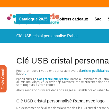
Catalogue 2025
Coffrets cadeaux
Sac
Clé USB cristal personnalisé Rabat
Clé USB cristal personna
Devis Gratuit
Pour promouvoir votre entreprise au travers d
‘articles publicitai
Rabat
.
Par ailleurs, La
Gadgeterie publicitaire
Maroc à Casablanca et Rabat 
aluminium. Alors, Vous avez déjà fait votre choix? N’hésitez donc pa
sera toujours à votre écoute.
Alors, rendez-nous visite dans nos sièges à Casablanca et Rabat. No
Clé USB cristal personnalisé Rabat avec logo
Nous sommes spécialisés dans la vente de Clé USB cristal personnali