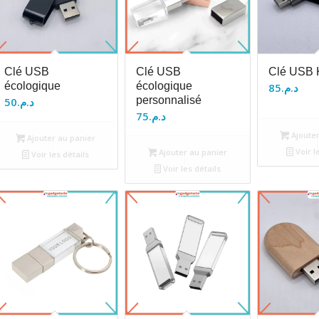
Clé USB
Clé USB
Clé USB K
écologique
écologique
85
د.م.
personnalisé
50
د.م.
75
د.م.
Ajouter
Ajouter au panier
Voir l
Ajouter au panier
Voir les détails
Voir les détails