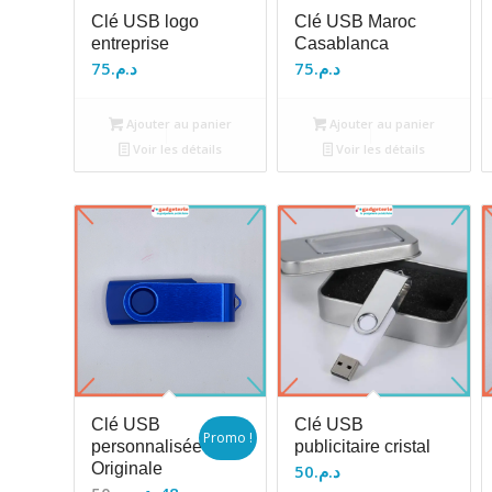
Clé USB logo
Clé USB Maroc
entreprise
Casablanca
75
د.م.
75
د.م.
Ajouter au panier
Ajouter au panier
Voir les détails
Voir les détails
Clé USB
Clé USB
Promo !
personnalisée
publicitaire cristal
Originale
50
د.م.