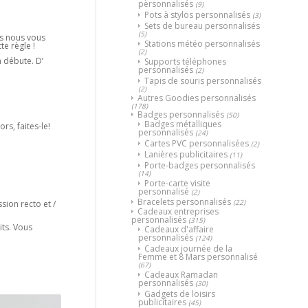
personnalisés
(9)
Pots à stylos personnalisés
(3)
Sets de bureau personnalisés
(5)
us nous vous
Stations météo personnalisés
e règle !
(2)
n débute. D’
Supports téléphones
personnalisés
(2)
Tapis de souris personnalisés
(2)
Autres Goodies personnalisés
(178)
Badges personnalisés
(50)
Badges métalliques
rs, faites-le!
personnalisés
(24)
Cartes PVC personnalisées
(2)
Lanières publicitaires
(11)
Porte-badges personnalisés
(14)
Porte-carte visite
personnalisé
(2)
Bracelets personnalisés
(22)
sion recto et /
Cadeaux entreprises
personnalisés
(315)
its. Vous
Cadeaux d'affaire
personnalisés
(124)
Cadeaux journée de la
Femme et 8 Mars personnalisé
(67)
Cadeaux Ramadan
personnalisés
(30)
Gadgets de loisirs
publicitaires
(45)