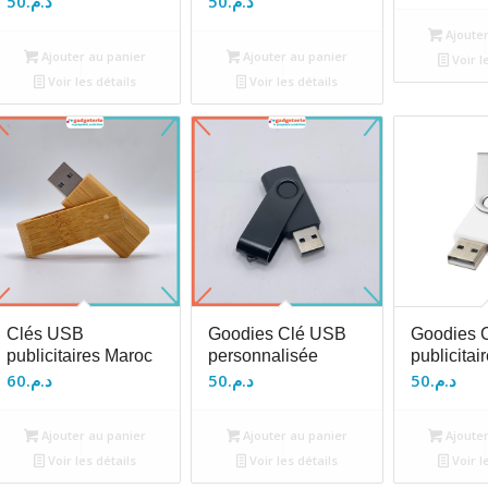
50
د.م.
50
د.م.
Ajouter
Ajouter au panier
Ajouter au panier
Voir l
Voir les détails
Voir les détails
Clés USB
Goodies Clé USB
Goodies 
publicitaires Maroc
personnalisée
publicitai
60
د.م.
50
د.م.
50
د.م.
Ajouter au panier
Ajouter au panier
Ajouter
Voir les détails
Voir les détails
Voir l