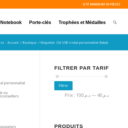
QTÉ MINIMUM 50 PIÈCES
Notebook
Porte-clés
Trophées et Médailles
ici :
Accueil
/
Boutique
/
Etiquette: Clé USB cristal personnalisé Rabat
FILTRER PAR TARIF
tal personnalisé
Filtrer
le ou
Prix :
د.م.100
—
د.م.40
éconseillers
PRODUITS
 souvenirs