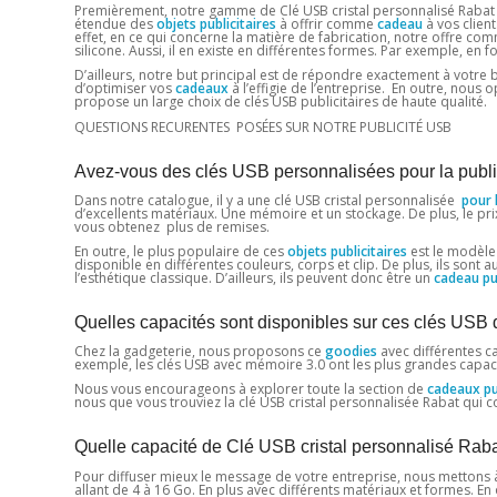
Premièrement, notre gamme de Clé USB cristal personnalisé Rabat n
étendue des
objets publicitaires
à offrir comme
cadeau
à vos client
effet, en ce qui concerne la matière de fabrication, notre offre com
silicone. Aussi, il en existe en différentes formes. Par exemple, en f
D’ailleurs, notre but principal est de répondre exactement à votre
d’optimiser vos
cadeaux
à l’effigie de l’entreprise. En outre, nou
propose un large choix de clés USB publicitaires de haute qualité.
QUESTIONS RECURENTES POSÉES SUR NOTRE PUBLICITÉ USB
Avez-vous des clés USB personnalisées pour la publi
Dans notre catalogue, il y a une clé USB cristal personnalisée
pour 
d’excellents matériaux. Une mémoire et un stockage. De plus, le prix
vous obtenez plus de remises.
En outre, le plus populaire de ces
objets publicitaires
est le modèle 
disponible en différentes couleurs, corps et clip. De plus, ils sont 
l’esthétique classique. D’ailleurs, ils peuvent donc être un
cadeau pub
Quelles capacités sont disponibles sur ces clés USB 
Chez la gadgeterie, nous proposons ce
goodies
avec différentes ca
exemple, les clés USB avec mémoire 3.0 ont les plus grandes capaci
Nous vous encourageons à explorer toute la section de
cadeaux pub
nous que vous trouviez la clé USB cristal personnalisée Rabat qui 
Quelle capacité de Clé USB cristal personnalisé Rab
Pour diffuser mieux le message de votre entreprise, nous mettons 
allant de 4 à 16 Go. En plus avec différents matériaux et formes. E