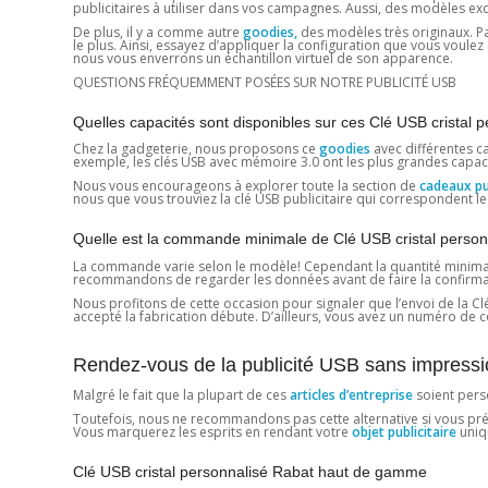
publicitaires à utiliser dans vos campagnes. Aussi, des modèles exc
De plus, il y a comme autre
goodies,
des modèles très originaux. Par
le plus. Ainsi, essayez d’appliquer la configuration que vous voul
nous vous enverrons un échantillon virtuel de son apparence.
QUESTIONS FRÉQUEMMENT POSÉES SUR NOTRE PUBLICITÉ USB
Quelles capacités sont disponibles sur ces Clé USB cristal 
Chez la gadgeterie, nous proposons ce
goodies
avec différentes ca
exemple, les clés USB avec mémoire 3.0 ont les plus grandes capaci
Nous vous encourageons à explorer toute la section de
cadeaux pub
nous que vous trouviez la clé USB publicitaire qui correspondent le
Quelle est la commande minimale de Clé USB cristal person
La commande varie selon le modèle! Cependant la quantité minimale e
recommandons de regarder les données avant de faire la confirmation
Nous profitons de cette occasion pour signaler que l’envoi de la Clé 
accepté la fabrication débute. D’ailleurs, vous avez un numéro d
Rendez-vous de la publicité USB sans impress
Malgré le fait que la plupart de ces
articles d’entreprise
soient pers
Toutefois, nous ne recommandons pas cette alternative si vous prévoye
Vous marquerez les esprits en rendant votre
objet publicitaire
uniq
Clé USB cristal personnalisé Rabat haut de gamme