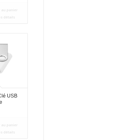
 au panier
es détails
Clé USB
re
 au panier
es détails