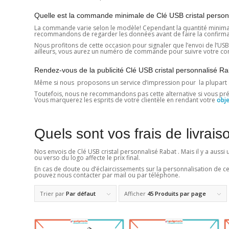
Quelle est la commande minimale de Clé USB cristal person
La commande varie selon le modèle! Cependant la quantité minimale es
recommandons de regarder les données avant de faire la confirmation
Nous profitons de cette occasion pour signaler que l’envoi de l’USB a
ailleurs, vous aurez un numéro de commande pour suivre votre com
Rendez-vous de la publicité Clé USB cristal personnalisé R
Même si nous proposons un service d’impression pour la plupart
Toutefois, nous ne recommandons pas cette alternative si vous prévoye
Vous marquerez les esprits de votre clientèle en rendant votre
obje
Quels sont vos frais de livrais
Nos envois de Clé USB cristal personnalisé Rabat . Mais il y a auss
ou verso du logo affecte le prix final.
En cas de doute ou d’éclaircissements sur la personnalisation de c
pouvez nous contacter par mail ou par téléphone.
Trier par
Par défaut
Afficher
45 Produits par page