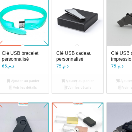
Clé USB bracelet
Clé USB cadeau
Clé USB c
personnalisé
personnalisé
impressio
65
د.م.
75
د.م.
75
د.م.
Ajouter au panier
Ajouter au panier
Ajouter
Voir les détails
Voir les détails
Voir l