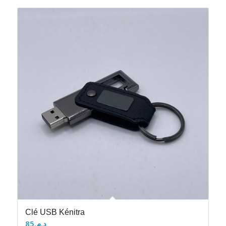
Clé USB Kénitra
85
د.م.