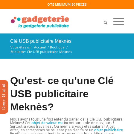
QTÉ MINIMUM 50 PIÈCES
Clé USB publicitaire Meknès
Vous êtes ici :
Accueil
/
Boutique
/
Etiquette: Clé USB publicitaire Meknès
Qu’est- ce qu’une Clé
Devis Gratuit
USB publicitaire
Meknès?
Nous avons tous une fois entendu parler de la Clé USB publicitaire
Meknès! Cet
objet de valeur est
incontournable de nos jours !
Surtout si vous travaillez . Ou même si vous êtes salarié ! A cet
effet, les entreprises ne se lasse pas d’en faire un
objet publicitaire
.
En effet elle se permettent d’y apposer leur logo. Afin de faire