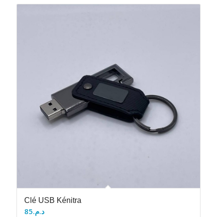
Clé USB Kénitra
85
د.م.