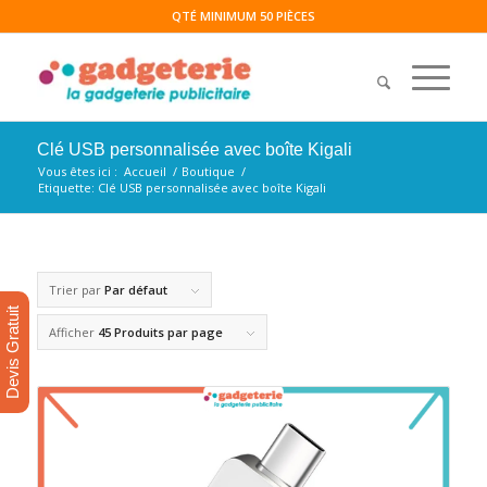
QTÉ MINIMUM 50 PIÈCES
Clé USB personnalisée avec boîte Kigali
Vous êtes ici :
Accueil
/
Boutique
/
Etiquette: Clé USB personnalisée avec boîte Kigali
Trier par
Par défaut
Devis Gratuit
Afficher
45 Produits par page