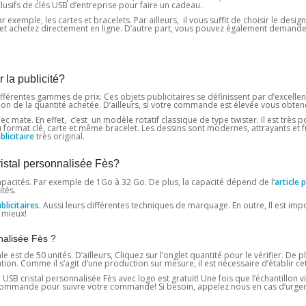
lusifs de clés USB d’entreprise pour faire un cadeau.
 exemple, les cartes et bracelets. Par ailleurs, il vous suffit de choisir le design
ez et achetez directement en ligne. D’autre part, vous pouvez également demande
 la publicité?
fférentes gammes de prix. Ces objets publicitaires se définissent par d’excellen
tion de la quantité achetée. D’ailleurs, si votre commande est élevée vous obte
c mate. En effet, c’est un modèle rotatif classique de type twister. Il est très p
au format clé, carte et même bracelet. Les dessins sont modernes, attrayants et f
licitaire
très original.
ristal personnalisée Fès?
pacités. Par exemple de 1Go à 32 ​​Go. De plus, la capacité dépend de l
‘article 
tés.
licitaires
. Aussi leurs différentes techniques de marquage. En outre, Il est im
 mieux!
nalisée Fès ?
st de 50 unités. D’ailleurs, Cliquez sur l’onglet quantité pour le vérifier. De 
. Comme il s’agit d’une production sur mesure, il est nécessaire d’établir cett
USB cristal personnalisée Fès avec logo est gratuit! Une fois que l’échantillon vi
e commande pour suivre votre commande! Si besoin, appelez nous en cas d’urge