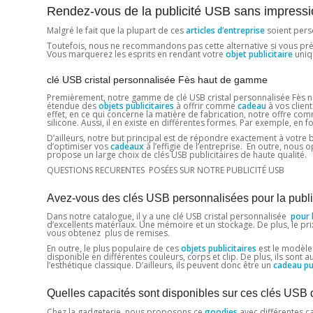
Rendez-vous de la publicité USB sans impress
Malgré le fait que la plupart de ces
articles d’entreprise
soient pers
Toutefois, nous ne recommandons pas cette alternative si vous prévoye
Vous marquerez les esprits en rendant votre
objet publicitaire
uniq
clé USB cristal personnalisée Fès haut de gamme
Premièrement, notre gamme de clé USB cristal personnalisée Fès ne
étendue des
objets publicitaires
à offrir comme
cadeau
à vos client
effet, en ce qui concerne la matière de fabrication, notre offre com
silicone. Aussi, il en existe en différentes formes. Par exemple, en f
D’ailleurs, notre but principal est de répondre exactement à votre
d’optimiser vos
cadeaux
à l’effigie de l’entreprise. En outre, nou
propose un large choix de clés USB publicitaires de haute qualité.
QUESTIONS RECURENTES POSÉES SUR NOTRE PUBLICITÉ USB
Avez-vous des clés USB personnalisées pour la publi
Dans notre catalogue, il y a une clé USB cristal personnalisée
pour 
d’excellents matériaux. Une mémoire et un stockage. De plus, le prix
vous obtenez plus de remises.
En outre, le plus populaire de ces
objets publicitaires
est le modèle 
disponible en différentes couleurs, corps et clip. De plus, ils sont 
l’esthétique classique. D’ailleurs, ils peuvent donc être un
cadeau pub
Quelles capacités sont disponibles sur ces clés USB 
Chez la gadgeterie, nous proposons ce
goodies
avec différentes ca