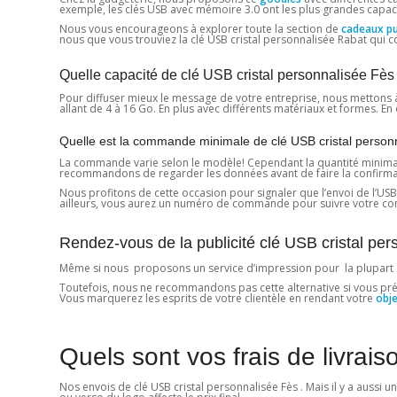
exemple, les clés USB avec mémoire 3.0 ont les plus grandes capaci
Nous vous encourageons à explorer toute la section de
cadeaux pub
nous que vous trouviez la clé USB cristal personnalisée Rabat qui 
Quelle capacité de clé USB cristal personnalisée Fè
Pour diffuser mieux le message de votre entreprise, nous mettons 
allant de 4 à 16 Go. En plus avec différents matériaux et formes. E
Quelle est la commande minimale de clé USB cristal person
La commande varie selon le modèle! Cependant la quantité minimale es
recommandons de regarder les données avant de faire la confirmation
Nous profitons de cette occasion pour signaler que l’envoi de l’USB a
ailleurs, vous aurez un numéro de commande pour suivre votre com
Rendez-vous de la publicité clé USB cristal pe
Même si nous proposons un service d’impression pour la plupart
Toutefois, nous ne recommandons pas cette alternative si vous prévoye
Vous marquerez les esprits de votre clientèle en rendant votre
obje
Quels sont vos frais de livrais
Nos envois de clé USB cristal personnalisée Fès . Mais il y a aussi 