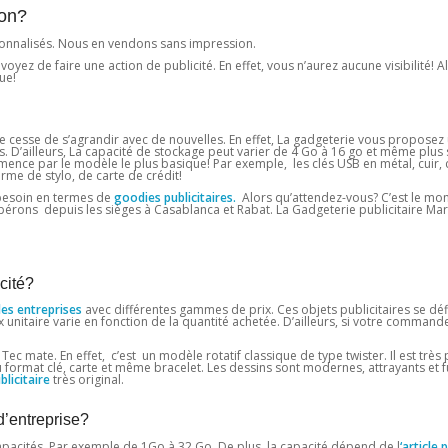
ion?
onnalisés. Nous en vendons sans impression.
z de faire une action de publicité. En effet, vous n’aurez aucune visibilité! Alo
ue!
 cesse de s’agrandir avec de nouvelles. En effet, La gadgeterie vous proposez
s. D’ailleurs, La capacité de stockage peut varier de 4 Go à 16 go et même plus s
mence par le modèle le plus basique! Par exemple, les clés USB en métal, cuir, cr
orme de stylo, de carte de crédit!
 besoin en termes de
goodies publicitaires.
Alors qu’attendez-vous? C’est le mo
s opérons depuis les sièges à Casablanca et Rabat. La Gadgeterie publicitaire Ma
cité?
les entreprises
avec différentes gammes de prix. Ces objets publicitaires se déf
 unitaire varie en fonction de la quantité achetée. D’ailleurs, si votre command
Tec mate. En effet, c’est un modèle rotatif classique de type twister. Il est très 
au format clé, carte et même bracelet. Les dessins sont modernes, attrayants et f
licitaire
très original.
d’entreprise?
pacités. Par exemple de 1Go à 32 ​​Go. De plus, la capacité dépend de l
‘article 