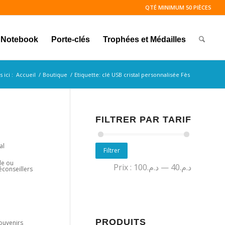
QTÉ MINIMUM 50 PIÈCES
Notebook
Porte-clés
Trophées et Médailles
 ici :
Accueil
/
Boutique
/
Etiquette: clé USB cristal personnalisée Fès
FILTRER PAR TARIF
al
Filtrer
le ou
Prix :
د.م.100
—
د.م.40
éconseillers
PRODUITS
souvenirs