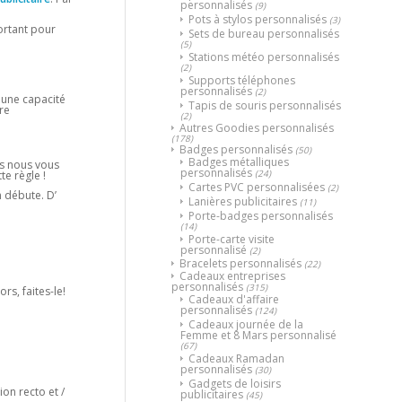
personnalisés
(9)
Pots à stylos personnalisés
(3)
portant pour
Sets de bureau personnalisés
(5)
Stations météo personnalisés
(2)
Supports téléphones
personnalisés
(2)
 une capacité
Tapis de souris personnalisés
re
(2)
Autres Goodies personnalisés
(178)
Badges personnalisés
(50)
Badges métalliques
us nous vous
personnalisés
(24)
e règle !
Cartes PVC personnalisées
(2)
n débute. D’
Lanières publicitaires
(11)
Porte-badges personnalisés
(14)
Porte-carte visite
personnalisé
(2)
Bracelets personnalisés
(22)
Cadeaux entreprises
personnalisés
(315)
rs, faites-le!
Cadeaux d'affaire
personnalisés
(124)
Cadeaux journée de la
Femme et 8 Mars personnalisé
(67)
Cadeaux Ramadan
personnalisés
(30)
Gadgets de loisirs
on recto et /
publicitaires
(45)