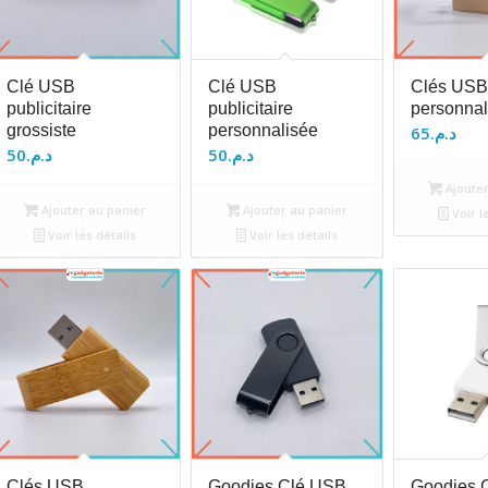
Clé USB
Clé USB
Clés USB
publicitaire
publicitaire
personnal
grossiste
personnalisée
65
د.م.
50
د.م.
50
د.م.
Ajouter
Ajouter au panier
Ajouter au panier
Voir l
Voir les détails
Voir les détails
Clés USB
Goodies Clé USB
Goodies 