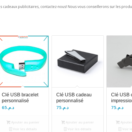
es cadeaux publicitaires, contactez-nous! Nous vous conseillerons sur les produ
Clé USB bracelet
Clé USB cadeau
Clé USB c
personnalisé
personnalisé
impressio
65
د.م.
75
د.م.
75
د.م.
Ajouter au panier
Ajouter au panier
Ajouter
Voir les détails
Voir les détails
Voir l