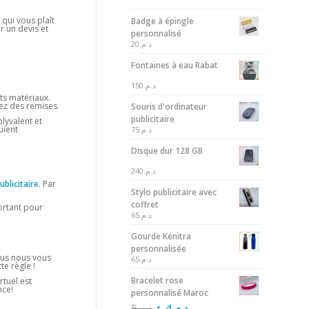
 qui vous plaît
Badge à épingle
r un devis et
personnalisé
20
د.م.
Fontaines à eau Rabat
150
د.م.
ts matériaux.
nez des remises.
Souris d'ordinateur
publicitaire
olyvalent et
uient
75
د.م.
Disque dur 128 GB
240
د.م.
publicitaire
. Par
Stylo publicitaire avec
coffret
portant pour
65
د.م.
Gourde Kénitra
personnalisée
plus nous vous
65
د.م.
e règle !
Bracelet rose
rtuel est
nce!
personnalisé Maroc
5
د.م.
4
د.م.