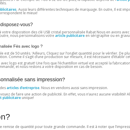
tés.
licitaires
. Aussi leurs différentes techniques de marquage. En outre, Il est im
correspondent le mieux!
s disposez-vous?
à votre disposition des clé USB cristal personnalisée Rabat Nous en avons avec
n outre, nous personnalisons votre
article publicitaire
en sérigraphie ou en gravu
nalisée Fès avec logo ?
t de 50 unités. ‘Ailleurs, Cliquez sur l’onglet quantité pour le vérifier. De pl
. Comme il s’agit d’une production sur mesure, il est nécessaire d’établir cett
vec logo est gratuit! Une fois que l’échantillon virtuel est accepté la fabricatio
mande, et nous restons a votre disposition en cas de besoin.
rsonnalisée sans impression?
 des
articles d’entreprise
. Nous en vendons aussi sans impression.
z de faire une action de publicité. En effet, vous n’aurez aucune visibilité! Alo
t publicitaire
unique!
on?
une remise de quantité pour toute grande commande. Il est à noter que l’impressi