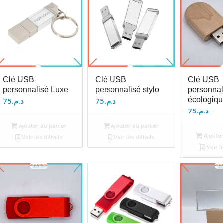
Clé USB
Clé USB
Clé USB
personnalisé Luxe
personnalisé stylo
personnal
écologiqu
75
د.م.
75
د.م.
75
د.م.
Ajouter au panier
Ajouter au panier
Ajouter
Voir les détails
Voir les détails
Voir l