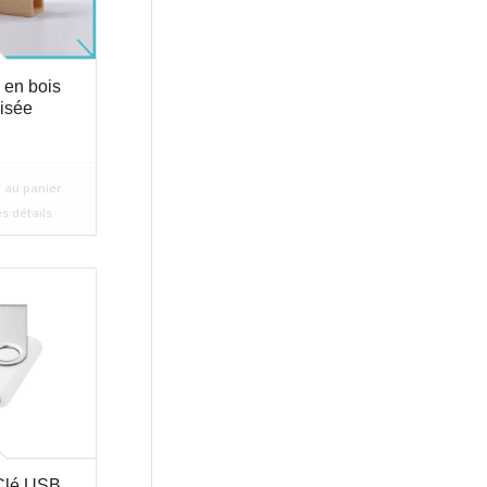
 en bois
isée
 au panier
es détails
Clé USB