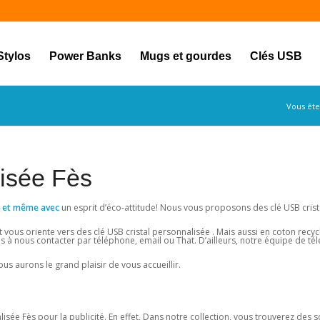
Stylos
Power Banks
Mugs et gourdes
Clés USB
Vous êtes
lisée Fès
res et même avec
un esprit d’éco-attitude! Nous vous proposons des clé USB crist
vous oriente vers des clé USB cristal personnalisée . Mais aussi en coton recyc
s à nous contacter par téléphone, email ou That. D’ailleurs, notre équipe de tél
us aurons le grand plaisir de vous accueillir.
sée Fès pour la publicité. En effet, Dans notre collection, vous trouverez des 