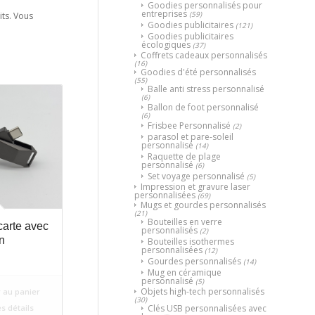
Goodies personnalisés pour
entreprises
(59)
its. Vous
Goodies publicitaires
(121)
Goodies publicitaires
écologiques
(37)
Coffrets cadeaux personnalisés
(16)
Goodies d'été personnalisés
(55)
Balle anti stress personnalisé
(6)
Ballon de foot personnalisé
(6)
Frisbee Personnalisé
(2)
parasol et pare-soleil
personnalisé
(14)
Raquette de plage
personnalisé
(6)
Set voyage personnalisé
(5)
Impression et gravure laser
personnalisées
(69)
Mugs et gourdes personnalisés
(21)
Bouteilles en verre
arte avec
personnalisés
(2)
n
Bouteilles isothermes
personnalisées
(12)
Gourdes personnalisés
(14)
Mug en céramique
personnalisé
(5)
Objets high-tech personnalisés
 au panier
(30)
es détails
Clés USB personnalisées avec