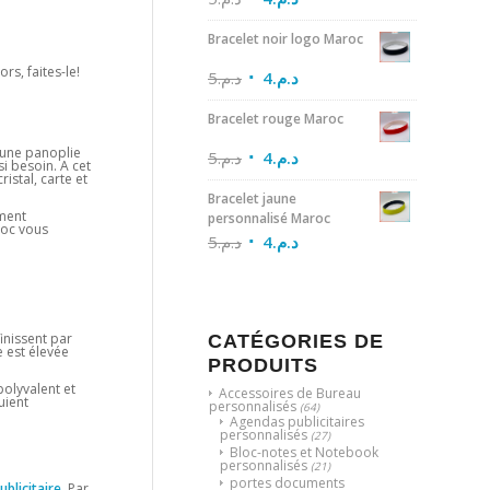
Bracelet noir logo Maroc
rs, faites-le!
5
د.م.
4
د.م.
Bracelet rouge Maroc
 une panoplie
5
د.م.
4
د.م.
i besoin. A cet
istal, carte et
Bracelet jaune
ment
personnalisé Maroc
roc vous
5
د.م.
4
د.م.
inissent par
CATÉGORIES DE
e est élevée
PRODUITS
polyvalent et
Accessoires de Bureau
uient
personnalisés
(64)
Agendas publicitaires
personnalisés
(27)
Bloc-notes et Notebook
personnalisés
(21)
portes documents
publicitaire
. Par