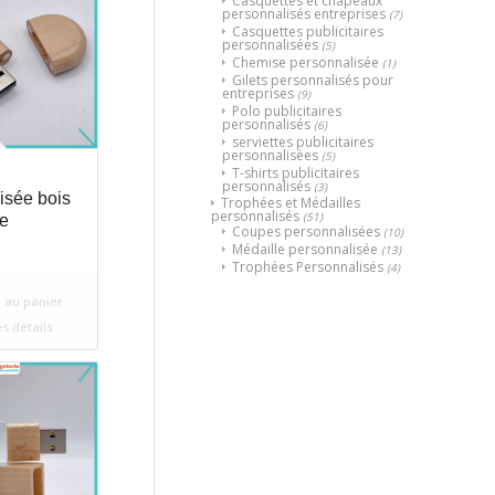
Casquettes et chapeaux
personnalisés entreprises
(7)
Casquettes publicitaires
personnalisées
(5)
Chemise personnalisée
(1)
Gilets personnalisés pour
entreprises
(9)
Polo publicitaires
personnalisés
(6)
serviettes publicitaires
personnalisées
(5)
T-shirts publicitaires
personnalisés
(3)
isée bois
Trophées et Médailles
personnalisés
(51)
e
Coupes personnalisées
(10)
Médaille personnalisée
(13)
Trophées Personnalisés
(4)
 au panier
es détails