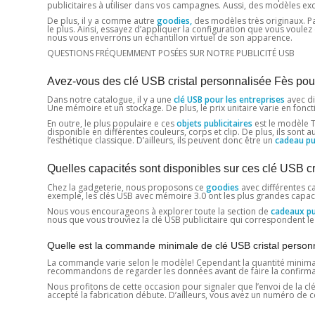
publicitaires à utiliser dans vos campagnes. Aussi, des modèles exc
De plus, il y a comme autre
goodies,
des modèles très originaux. Par
le plus. Ainsi, essayez d’appliquer la configuration que vous voul
nous vous enverrons un échantillon virtuel de son apparence.
QUESTIONS FRÉQUEMMENT POSÉES SUR NOTRE PUBLICITÉ USB
Avez-vous des clé USB cristal personnalisée Fès pour
Dans notre catalogue, il y a une
clé USB pour les entreprises
avec di
Une mémoire et un stockage. De plus, le prix unitaire varie en fonc
En outre, le plus populaire e ces
objets publicitaires
est le modèle Te
disponible en différentes couleurs, corps et clip. De plus, ils sont 
l’esthétique classique. D’ailleurs, ils peuvent donc être un
cadeau pub
Quelles capacités sont disponibles sur ces clé USB c
Chez la gadgeterie, nous proposons ce
goodies
avec différentes ca
exemple, les clés USB avec mémoire 3.0 ont les plus grandes capaci
Nous vous encourageons à explorer toute la section de
cadeaux pub
nous que vous trouviez la clé USB publicitaire qui correspondent le
Quelle est la commande minimale de clé USB cristal person
La commande varie selon le modèle! Cependant la quantité minimale e
recommandons de regarder les données avant de faire la confirmation
Nous profitons de cette occasion pour signaler que l’envoi de la clé 
accepté la fabrication débute. D’ailleurs, vous avez un numéro d