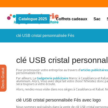
Catalogue 2025
Coffrets cadeaux
Sac
clé USB cristal personnalisée Fès
clé USB cristal personna
Devis Gratuit
Pour promouvoir votre entreprise au travers d
‘articles publicitai
personnalisée Fès
.
Par ailleurs, La
Gadgeterie publicitaire
Maroc à Casablanca et Rabat 
aluminium. Alors, Vous avez déjà fait votre choix? N’hésitez donc pa
sera toujours à votre écoute.
Alors, rendez-nous visite dans nos sièges à Casablanca et Rabat. No
clé USB cristal personnalisée Fès avec logo
Nous sommes spécialisés dans la vente de clé USB cristal personnali