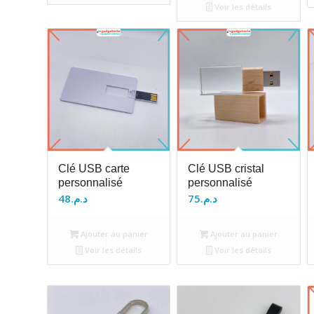
Voir les détails
Clé USB carte
Clé USB cristal
personnalisé
personnalisé
48
د.م.
75
د.م.
Ajouter au panier
Ajouter au panier
Voir les détails
Voir les détails