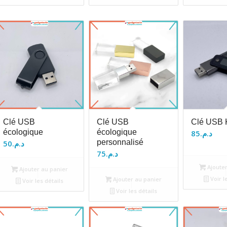
Clé USB
Clé USB
Clé USB K
écologique
écologique
85
د.م.
personnalisé
50
د.م.
75
د.م.
Ajouter
Ajouter au panier
Voir l
Ajouter au panier
Voir les détails
Voir les détails