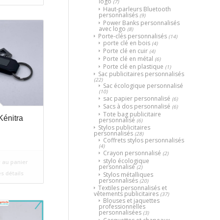
logo
(7)
Haut-parleurs Bluetooth
personnalisés
(9)
Power Banks personnalisés
avec logo
(8)
Porte-clés personnalisés
(14)
porte clé en bois
(4)
Porte clé en cuir
(4)
Porte clé en métal
(6)
Porte clé en plastique
(1)
Sac publicitaires personnalisés
(22)
Sac écologique personnalisé
(10)
sac papier personnalisé
(6)
Sacs à dos personnalisé
(6)
Tote bag publicitaire
énitra
personnalisé
(6)
Stylos publicitaires
personnalisés
(28)
Coffrets stylos personnalisés
(4)
Crayon personnalisé
(2)
stylo écologique
 au panier
personnalisé
(2)
es détails
Stylos métalliques
personnalisés
(20)
Textiles personnalisés et
vêtements publicitaires
(37)
Blouses et jaquettes
professionnelles
personnalisées
(3)