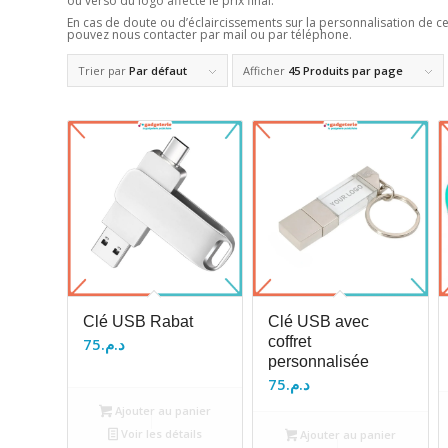
ou verso du logo affecte le prix final.
En cas de doute ou d’éclaircissements sur la personnalisation de c
pouvez nous contacter par mail ou par téléphone.
Trier par
Par défaut
Afficher
45 Produits par page
Clé USB Rabat
Clé USB avec
coffret
75
د.م.
personnalisée
75
د.م.
Ajouter au panier
Voir les détails
Ajouter au panier