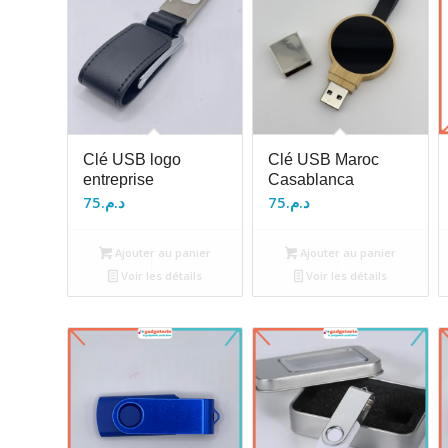
Clé USB logo
Clé USB Maroc
entreprise
Casablanca
75
د.م.
75
د.م.
Ajouter au panier
Ajouter au panier
Voir les détails
Voir les détails