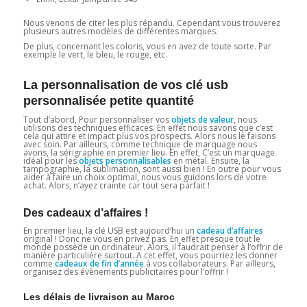
Nous venons de citer les plus répandu. Cependant vous trouverez
plusieurs autres modèles de différentes marques.
De plus, concernant les coloris, vous en avez de toute sorte. Par
exemple le vert, le bleu, le rouge, etc.
La personnalisation de vos clé usb
personnalisée petite quantité
Tout d’abord, Pour personnaliser vos
objets de valeur
, nous
utilisons des techniques efficaces. En effet nous savons que c’est
cela qui attire et impact plus vos prospects. Alors nous le faisons
avec soin. Par ailleurs, comme technique de marquage nous
avons, la sérigraphie en premier lieu. En effet, C’est un marquage
idéal pour les
objets personnalisables
en métal. Ensuite, la
tampographie, la sublimation, sont aussi bien ! En outre pour vous
aider à faire un choix optimal, nous vous guidons lors de votre
achat. Alors, n’ayez crainte car tout sera parfait !
Des cadeaux d’affaires !
En premier lieu, la clé USB est aujourd’hui un
cadeau d’affaires
original ! Donc ne vous en privez pas. En effet presque tout le
monde possède un ordinateur. Alors, il faudrait penser à l’offrir de
manière particulière surtout. A cet effet, vous pourriez les donner
comme
cadeaux de fin d’année
à vos collaborateurs. Par ailleurs,
organisez des évènements publicitaires pour l’offrir !
Les délais de livraison au Maroc