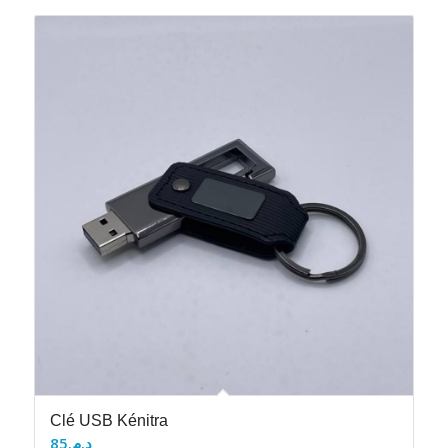
Clé USB Kénitra
85
د.م.