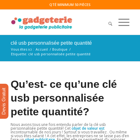
QTÉ MINIMUM 50 PIÈCES
clé usb personnalisée petite quantité
Vous êtes ici :
Accueil
/
Boutique
/
Etiquette: clé usb personnalisée petite quantité
Qu’est- ce qu’une clé
Devis Gratuit
usb personnalisée
petite quantité?
Nous avons tous une fois entendu parler de la clé usb
personnalisée petite quantité! Cet
objet de valeur est
incontournable de nos jours ! Surtout si vous travaillez . Ou même
si vous êtes salarié ! A cet effet, les entreprises ne se lasse pas d’en
faire un
objet publicitaire
. En effet elle se permettent d’y apposer