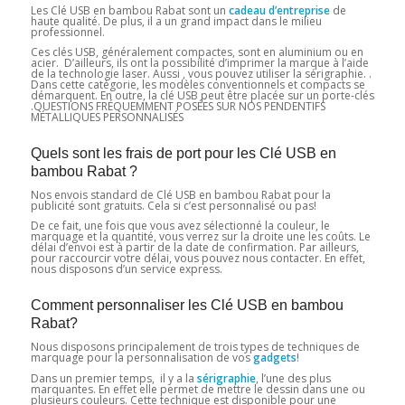
Les Clé USB en bambou Rabat sont un
cadeau d’entreprise
de
haute qualité. De plus, il a un grand impact dans le milieu
professionnel.
Ces clés USB, généralement compactes, sont en aluminium ou en
acier. D’ailleurs, ils ont la possibilité d’imprimer la marque à l’aide
de la technologie laser. Aussi , vous pouvez utiliser la sérigraphie. .
Dans cette catégorie, les modèles conventionnels et compacts se
démarquent. En outre, la clé USB peut être placée sur un porte-clés
.QUESTIONS FRÉQUEMMENT POSÉES SUR NOS PENDENTIFS
MÉTALLIQUES PERSONNALISÉS
Quels sont les frais de port pour les Clé USB en
bambou Rabat ?
Nos envois standard de Clé USB en bambou Rabat pour la
publicité sont gratuits. Cela si c’est personnalisé ou pas!
De ce fait, une fois que vous avez sélectionné la couleur, le
marquage et la quantité, vous verrez sur la droite une les coûts. Le
délai d’envoi est à partir de la date de confirmation. Par ailleurs,
pour raccourcir votre délai, vous pouvez nous contacter. En effet,
nous disposons d’un service express.
Comment personnaliser les Clé USB en bambou
Rabat?
Nous disposons principalement de trois types de techniques de
marquage pour la personnalisation de vos
gadgets
!
Dans un premier temps, il y a la
sérigraphie
, l’une des plus
marquantes. En effet elle permet de mettre le dessin dans une ou
plusieurs couleurs. Cette technique est disponible pour une