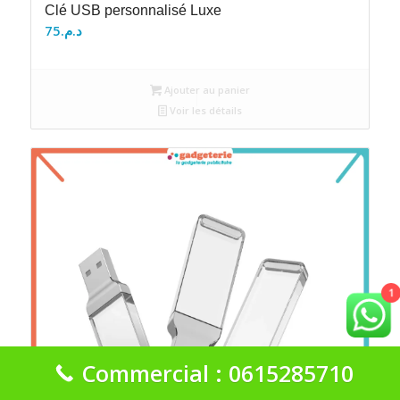
Clé USB personnalisé Luxe
75
د.م.
Ajouter au panier
Voir les détails
1
Commercial : 0615285710