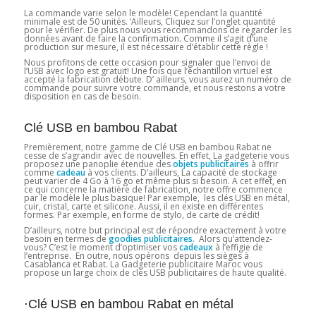
La commande varie selon le modèle! Cependant la quantité
minimale est de 50 unités. ‘Ailleurs, Cliquez sur l’onglet quantité
pour le vérifier. De plus nous vous recommandons de regarder les
données avant de faire la confirmation. Comme il s’agit d’une
production sur mesure, il est nécessaire d’établir cette règle !
Nous profitons de cette occasion pour signaler que l’envoi de
l’USB avec logo est gratuit! Une fois que l’échantillon virtuel est
accepté la fabrication débute. D’ ailleurs, vous aurez un numéro de
commande pour suivre votre commande, et nous restons a votre
disposition en cas de besoin.
Clé USB en bambou Rabat
Premièrement, notre gamme de Clé USB en bambou Rabat ne
cesse de s’agrandir avec de nouvelles. En effet, La gadgeterie vous
proposez une panoplie étendue des
objets publicitaires
à offrir
comme
cadeau
à vos clients. D’ailleurs, La capacité de stockage
peut varier de 4 Go à 16 go et même plus si besoin. A cet effet, en
ce qui concerne la matière de fabrication, notre offre commence
par le modèle le plus basique! Par exemple, les clés USB en métal,
cuir, cristal, carte et silicone. Aussi, il en existe en différentes
formes. Par exemple, en forme de stylo, de carte de crédit!
D’ailleurs, notre but principal est de répondre exactement à votre
besoin en termes de
goodies publicitaires.
Alors qu’attendez-
vous? C’est le moment d’optimiser vos
cadeaux
à l’effigie de
l’entreprise. En outre, nous opérons depuis les sièges à
Casablanca et Rabat. La Gadgeterie publicitaire Maroc vous
propose un large choix de clés USB publicitaires de haute qualité.
·Clé USB en bambou Rabat en métal