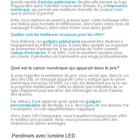
grande variété
d’articles publicitaires. De
plus elle permet au logo
d’apparaître selon l’identité corporative. Ensuite, il y a
l’impression
numérique
, qui permet une meilleure diversité de couleurs tant
que la surface le permet.
Enfin, nous mettons en avant la gravure laser. Cette technique offre
une finition plus formelle et différenciée. Alors faites votre choix de
marquage! D’ailleurs, dans notre fichier vous serez guidé!
Quelles sont les meilleures occasions pour les offrir?
Tout d’abord, ces
gadgets publicitaires
peuvent être destinés à
l’équipement lui-même. De plus, Si vous allez assister ou organiser
un événement d’entreprise. Il serait parfait de ‘l’offrir comme
cadeau d’entreprise.
A cet effet, c’est un excellent souvenir pour
vos clients. Il permettra de transmettre une image professionnelle.
Quel est le canon numérique qui apparaît dans le prix?
Si vous regardez la ventilation du prix vous verrez que, dans le cas
des clés USB, un message apparaît! Celui ci indique que le canon
numérique est inclus. En effet, Ce coût, est déterminé par la loi sur
la propriété intellectuelle. Cette loi stipule que l’utilisation de ce
type d’appareil peut entraîner des dommages au droit d’auteur
des œuvres.
Par ailleurs, Il est supposé qu’en ayant ces
gadgets
personnalisables
de stockage, il y a des copies de vos œuvres. Par
conséquent, ce coût supplémentaire s’applique.
Alors, Dans Gift Champaigne, nous travaillons toujours pour offrir
le meilleur prix possible. Ainsi, nous pouvons vous offrir des
réductions et autres avantages.
.Pendrives avec lumière LED