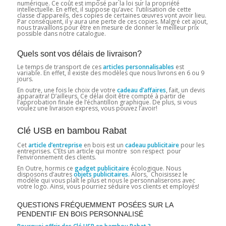
numérique. Ce coût est imposé par la loi sur la propriété
intellectuelle. En effet, il suppose qu’avec l’utilisation de cette
classe d’appareils, des copies de certaines œuvres vont avoir lieu.
Par conséquent, il y aura une perte de ces copies. Malgré cet ajout,
nous travaillons pour être en mesure de donner le meilleur prix
possible dans notre catalogue.
Quels sont vos délais de livraison?
Le temps de transport de ces
articles personnalisables
est
variable. En effet, il existe des modèles que nous livrons en 6 ou 9
jours.
En outre, une fois le choix de votre
cadeau d’affaires
, fait, un devis
apparaitra! D’ailleurs, Ce délai doit être compté à partir de
l’approbation finale de l’échantillon graphique. De plus, si vous
voulez une livraison express, vous pouvez l’avoir!
Clé USB en bambou Rabat
Cet
article d’entreprise
en bois est un
cadeau publicitaire
pour les
entreprises. C’Ets un article qui montre son respect pour
l’environnement des clients.
En Outre, hormis ce
gadget publicitaire
écologique. Nous
disposons d’autres
objets publicitaires.
Alors, Choisissez le
modèle qui vous plaît le plus et nous le personnaliserons avec
votre logo. Ainsi, vous pourriez séduire vos clients et employés!
QUESTIONS FRÉQUEMMENT POSÉES SUR LA
PENDENTIF EN BOIS PERSONNALISÉ