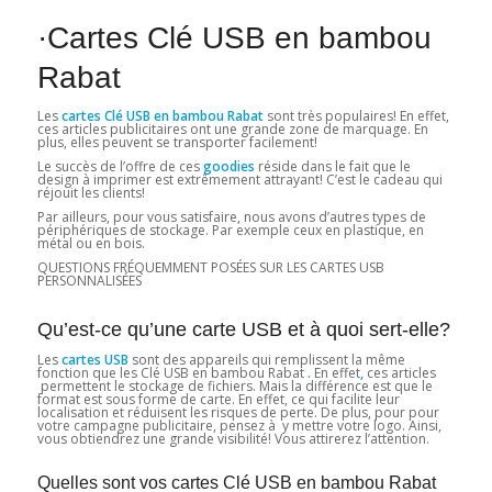
·Cartes Clé USB en bambou
Rabat
Les
cartes Clé USB en bambou Rabat
sont très populaires! En effet,
ces articles publicitaires ont une grande zone de marquage. En
plus, elles peuvent se transporter facilement!
Le succès de l’offre de ces
goodies
réside dans le fait que le
design à imprimer est extrêmement attrayant! C’est le cadeau qui
réjouit les clients!
Par ailleurs, pour vous satisfaire, nous avons d’autres types de
périphériques de stockage. Par exemple ceux en plastique, en
métal ou en bois.
QUESTIONS FRÉQUEMMENT POSÉES SUR LES CARTES USB
PERSONNALISÉES
Qu’est-ce qu’une carte USB et à quoi sert-elle?
Les
cartes USB
sont des appareils qui remplissent la même
fonction que les Clé USB en bambou Rabat
.
En effet
,
ces articles
permettent le stockage de fichiers. Mais la différence est que le
format est sous forme de carte. En effet, ce qui facilite leur
localisation et réduisent les risques de perte. De plus, pour pour
votre campagne publicitaire, pensez à y mettre votre logo. Ainsi,
vous obtiendrez une grande visibilité! Vous attirerez l’attention.
Quelles sont vos cartes Clé USB en bambou Rabat