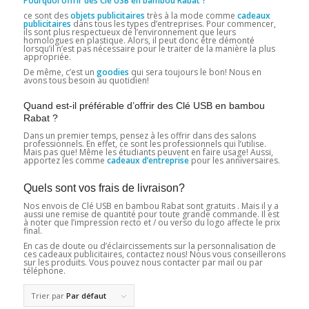
Pourquoi offrir des Clé USB en bambou Rabat ?
ce sont des
objets publicitaires
très à la mode comme
cadeaux
publicitaires
dans tous les types d’entreprises. Pour commencer,
ils sont plus respectueux de l’environnement que leurs
homologues en plastique. Alors, il peut donc être démonté
lorsqu’il n’est pas nécessaire pour le traiter de la manière la plus
appropriée.
De même, c’est un
goodies
qui sera toujours le bon! Nous en
avons tous besoin au quotidien!
Quand est-il préférable d’offrir des Clé USB en bambou
Rabat ?
Dans un premier temps, pensez à les offrir dans des salons
professionnels. En effet, ce sont les professionnels qui l’utilise.
Mais pas que! Même les étudiants peuvent en faire usage! Aussi,
apportez les comme
cadeaux d’entreprise
pour les anniversaires.
Quels sont vos frais de livraison?
Nos envois de Clé USB en bambou Rabat sont gratuits . Mais il y a
aussi une remise de quantité pour toute grande commande. Il est
à noter que l’impression recto et / ou verso du logo affecte le prix
final.
En cas de doute ou d’éclaircissements sur la personnalisation de
ces cadeaux publicitaires, contactez nous! Nous vous conseillerons
sur les produits. Vous pouvez nous contacter par mail ou par
téléphone.
Trier par
Par défaut