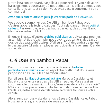
Notre livraison standard. Par ailleurs, pour réduire votre délai de
livraison, nous vous invitons à nous contacter. D’ailleurs, nous vous
conseillerons sur tout ce dont vous avez besoin concernant votre
commande!
Avec quels autres articles puis-je créer un pack de bienvenue?
Vous pouvez combiner vos Clé USB en bambou Rabat avec
d’autres appareils technologiques. Tout cela dans un beau
coffret
cadeau. P
ar exemple, avec des hauts parleurs, des power Bank.
Mais selon votre public!
En outre, il existe d’autres
articles publicitaires
polyvalents pour les
assembler. A titre d’exemple, nous avons des cahiers, des sacs à
dos ou des sacs publicitaires. D’ailleurs, Tout dépendra de qui est
le destinataire (clients, employés, participants à l’événement) et de
son utilité.
·Clé USB en bambou Rabat
Pour promouvoir votre entreprise au travers d
‘articles
publicitaires et même avec
un esprit d’éco-attitude! Nous vous
proposons des Clé USB en bambou Rabat
.
Par ailleurs, La
Gadgeterie publicitaire
Maroc à Casablanca et
Rabat vous oriente vers des clés USB en papier. Mais aussi en
coton recycle ou aluminium. Alors, Vous avez déjà fait votre choix?
N’hésitez donc pas à nous contacter par téléphone, email ou That.
D’ailleurs, notre équipe de téléconseillers sera toujours à votre
écoute.
Alors, rendez-nous visite dans nos sièges à Casablanca et Rabat.
Nous aurons le grand plaisir de vous accueillir.