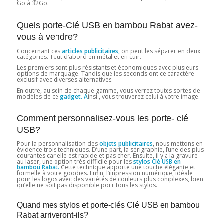
Go à 32Go.
Quels porte-Clé USB en bambou Rabat avez-
vous à vendre?
Concernant ces
articles publicitaires,
on peut les séparer en deux
catégories. Tout d’abord en métal et en cuir.
Les premiers sont plus résistants et économiques avec plusieurs
options de marquage. Tandis que les seconds ont ce caractère
exclusif avec diverses alternatives.
En outre, au sein de chaque gamme, vous verrez toutes sortes de
modèles de ce
gadget. A
insi , vous trouverez celui à votre image.
Comment personnalisez-vous les porte- clé
USB?
Pour la personnalisation des
objets publicitaires
, nous mettons en
évidence trois techniques. D’une part, la sérigraphie, l’une des plus
courantes car elle est rapide et pas cher. Ensuite, il y a la gravure
au laser, une option très difficile pour les
stylos Clé USB en
bambou Rabat.
Cette technique apporte une touche élégante et
formelle à votre goodies. Enfin, l’impression numérique, idéale
pour les logos avec des variétés de couleurs plus complexes, bien
qu’elle ne soit pas disponible pour tous les stylos.
Quand mes stylos et porte-clés Clé USB en bambou
Rabat arriveront-ils?