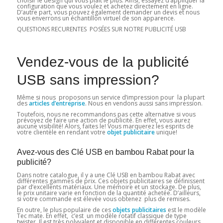
choisir le design qui vous plaît le plus. Ainsi, essayez d’appliquer la
configuration que vous voulez et achetez directement en ligne.
D’autre part, vous pouvez également demander un devis et nous
vous enverrons un échantillon virtuel de son apparence.
QUESTIONS RECURENTES POSÉES SUR NOTRE PUBLICITÉ USB
Vendez-vous de la publicité
USB sans impression?
Même si nous proposons un service d’impression pour la plupart
des
articles d’entreprise
. Nous en vendons aussi sans impression.
Toutefois, nous ne recommandons pas cette alternative si vous
prévoyez de faire une action de publicité. En effet, vous aurez
aucune visibilité! Alors, faites le! Vous marquerez les esprits de
votre clientèle en rendant votre
objet publicitaire
unique!
Avez-vous des Clé USB en bambou Rabat pour la
publicité?
Dans notre catalogue, il y a une Clé USB en bambou Rabat avec
différentes gammes de prix. Ces objets publicitaires se définissent
par d’excellents matériaux. Une mémoire et un stockage. De plus,
le prix unitaire varie en fonction de la quantité achetée. D’ailleurs,
si votre commande est élevée vous obtenez plus de remises.
En outre, le plus populaire de ces
objets publicitaires
est le modèle
Tec mate. En effet, c’est un modèle rotatif classique de type
twister. Il est très polyvalent et disponible en différentes couleurs,