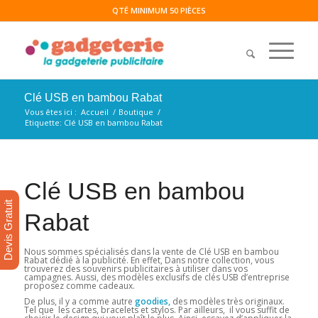
QTÉ MINIMUM 50 PIÈCES
Clé USB en bambou Rabat
Vous êtes ici :
Accueil
/
Boutique
/
Etiquette: Clé USB en bambou Rabat
Clé USB en bambou
Devis Gratuit
Rabat
Nous sommes spécialisés dans la vente de Clé USB en bambou
Rabat dédié à la publicité. En effet, Dans notre collection, vous
trouverez des souvenirs publicitaires à utiliser dans vos
campagnes. Aussi, des modèles exclusifs de clés USB d’entreprise
proposez comme cadeaux.
De plus, il y a comme autre
goodies,
des modèles très originaux.
Tel que les cartes, bracelets et stylos. Par ailleurs, il vous suffit de