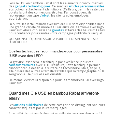
Les Clé USB en bambou Rabat sont les éléments incontournables
des
gadgets technologiques
. Ce sont les
articles personnalisables
accrocheur et facilement identifiable. D’ailleurs, parmi le reste des
objets ils ont des connexions étroites. Par conséquent, ils
représentent un type
d’objet
les clients et les employés
apprécieront.
En outre, les lecteurs flash avec lumière LED sont disponibles dans
une grande variété de modèles. D’ailleurs, on les trouve avec logo
lumineux. Alors, choisissez ce
goodies
et faites des heureux! Faites
nous confiance pour rendre votre campagne publicitaire unique!
QUESTIONS FRÉQUENTES SUR LA PUBLICITÉ DES PENDENTIFS DE
LUMIÈRE LED
Quelles techniques recommandez-vous pour personnaliser
l’USB avec des LED?
La gravure laser sera la technique par excellence pour ces
cadeaux d’affaires
avec LED. D’ailleurs, Cette technique permet
d’incorporer le dessin à la surface de l’accessoire. Mais, en plus,
elle diffère des autres alternatives telles que la tampographe ou la
sérigraphie. De plus, elle est durable!
De même, c’est celui disponible pour les mémoires USB avec logo
lumineux.
Quand mes Clé USB en bambou Rabat arriveront-
elles?
Les
articles publicitaires
de cette catégorie se distinguent par leurs
caractéristiques et par leurs marquages.
A cet effet, ils ont généralement un délai de livraison d’environ 15