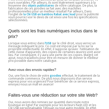
jours ouvrables. Par ailleurs, ils sont légèrement supérieurs à la
moyenne des
objets publicitaires
de notre catalogue. De plus, la
fabrication de ces goodies se fait avec des machines
professionnelles pour un meilleur résultat! Par ailleurs, Dans
l’onglet de
la Clé USB en bambou Rabat avec
lead
pour la publicité
vous pourrez voir le devis de cet envoi une fois les spécifications
sélectionnées.
Quels sont les frais numériques inclus dans le
prix?
Lorsque vous entrez dans
l’USB
sur le côté droit, vous verrez un
message indiquant le prix. Ce coût est imposé par la loi sur la
propriété intellectuelle. En effet, il suppose qu’avec l’utilisation de
cette classe d’appareils, des copies de certaines œuvres vont avoir
lieu. Par conséquent, il y aura une perte de ces copies. Malgré cet
ajout, nous travaillons pour être en mesure de donner le meilleur
prix possible dans notre catalogue.
Avez-vous des envois rapides?
Oui, une fois le choix de votre
goodies
effectué, le traitement de la
commande commence. De plus nous disposons d’un service
express pour vos urgences! Pour bénéficier de ce service express,
envoyez-nous un mail en avance!
Faites-vous une réduction sur votre site Web?
Oui, nous avons des remises sur quantité dans toute notre
boutique en ligne! Par exemple pour les lecteurs flash LED et les
Clé USB personnalisable Tétouan ou tout autre modèle. En effet,