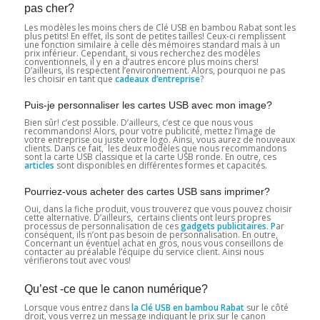
pas cher?
Les modèles les moins chers de Clé USB en bambou Rabat sont les
plus petits! En effet, ils sont de petites tailles! Ceux-ci remplissent
une fonction similaire à celle des mémoires standard mais à un
prix inférieur. Cependant, si vous recherchez des modèles
conventionnels, il y en a d’autres encore plus moins chers!
D’ailleurs, ils respectent l’environnement. Alors, pourquoi ne pas
les choisir en tant que
cadeaux d’entreprise
?
Puis-je personnaliser les cartes USB avec mon image?
Bien sûr! c’est possible. D’ailleurs, c’est ce que nous vous
recommandons! Alors, pour votre publicité, mettez l’image de
votre entreprise ou juste votre logo. Ainsi, vous aurez de nouveaux
clients. Dans ce fait, les deux modèles que nous recommandons
sont la carte USB classique et la carte USB ronde. En outre, ces
articles
sont disponibles en différentes formes et capacités.
Pourriez-vous acheter des cartes USB sans imprimer?
Oui, dans la fiche produit, vous trouverez que vous pouvez choisir
cette alternative. D’ailleurs, certains clients ont leurs propres
processus de personnalisation de ces
gadgets publicitaires. P
ar
conséquent, ils n’ont pas besoin de personnalisation. En outre,
Concernant un éventuel achat en gros, nous vous conseillons de
contacter au préalable l’équipe du service client. Ainsi nous
vérifierons tout avec vous!
Qu’est -ce que le canon numérique?
Lorsque vous entrez dans
la Clé USB en bambou Rabat
sur le côté
droit, vous verrez un message indiquant le prix sur le canon