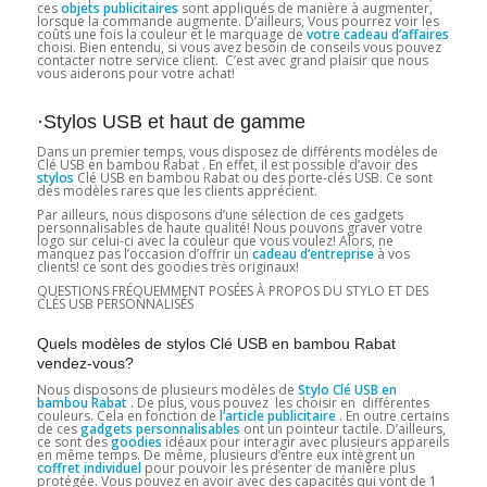
ces
objets publicitaires
sont appliqués de manière à augmenter,
lorsque la commande augmente. D’ailleurs, Vous pourrez voir les
coûts une fois la couleur et le marquage de
votre cadeau d’affaires
choisi. Bien entendu, si vous avez besoin de conseils vous pouvez
contacter notre service client. C’est avec grand plaisir que nous
vous aiderons pour votre achat!
·Stylos USB et haut de gamme
Dans un premier temps, vous disposez de différents modèles de
Clé USB en bambou Rabat . En effet, il est possible d’avoir des
stylos
Clé USB en bambou Rabat ou des porte-clés USB. Ce sont
des modèles rares que les clients apprécient.
Par ailleurs, nous disposons d’une sélection de ces gadgets
personnalisables de haute qualité! Nous pouvons graver votre
logo sur celui-ci avec la couleur que vous voulez! Alors, ne
manquez pas l’occasion d’offrir un
cadeau d’entreprise
à vos
clients! ce sont des goodies très originaux!
QUESTIONS FRÉQUEMMENT POSÉES À PROPOS DU STYLO ET DES
CLÉS USB PERSONNALISÉS
Quels modèles de stylos Clé USB en bambou Rabat
vendez-vous?
Nous disposons de plusieurs modèles de
Stylo Clé USB en
bambou Rabat .
De plus, vous pouvez les choisir en différentes
couleurs. Cela en fonction de
l’article publicitaire
. En outre certains
de ces
gadgets personnalisables
ont un pointeur tactile. D’ailleurs,
ce sont des
goodies
idéaux pour interagir avec plusieurs appareils
en même temps. De même, plusieurs d’entre eux intègrent un
coffret individuel
pour pouvoir les présenter de manière plus
protégée. Vous pouvez en avoir avec des capacités qui vont de 1