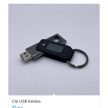
Clé USB Kénitra
85
د.م.