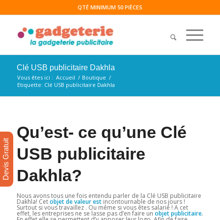
QTÉ MINIMUM 50 PIÈCES
Clé USB publicitaire Dakhla
Vous êtes ici :
Accueil
/
Boutique
/
Etiquette: Clé USB publicitaire Dakhla
Qu’est- ce qu’une Clé
Devis Gratuit
USB publicitaire
Dakhla
?
Nous avons tous une fois entendu parler de la Clé USB publicitaire
Dakhla! Cet
objet de valeur est
incontournable de nos jours !
Surtout si vous travaillez . Ou même si vous êtes salarié ! A cet
effet, les entreprises ne se lasse pas d’en faire un
objet publicitaire
.
En effet elle se permettent d’y apposer leur logo. Afin de faire