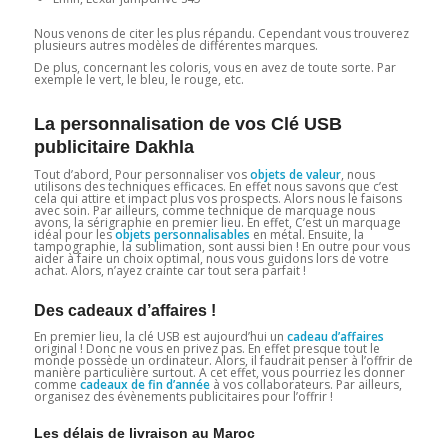
Nous venons de citer les plus répandu. Cependant vous trouverez
plusieurs autres modèles de différentes marques.
De plus, concernant les coloris, vous en avez de toute sorte. Par
exemple le vert, le bleu, le rouge, etc.
La personnalisation de vos Clé USB
publicitaire Dakhla
Tout d’abord, Pour personnaliser vos
objets de valeur
, nous
utilisons des techniques efficaces. En effet nous savons que c’est
cela qui attire et impact plus vos prospects. Alors nous le faisons
avec soin. Par ailleurs, comme technique de marquage nous
avons, la sérigraphie en premier lieu. En effet, C’est un marquage
idéal pour les
objets personnalisables
en métal. Ensuite, la
tampographie, la sublimation, sont aussi bien ! En outre pour vous
aider à faire un choix optimal, nous vous guidons lors de votre
achat. Alors, n’ayez crainte car tout sera parfait !
Des cadeaux d’affaires !
En premier lieu, la clé USB est aujourd’hui un
cadeau d’affaires
original ! Donc ne vous en privez pas. En effet presque tout le
monde possède un ordinateur. Alors, il faudrait penser à l’offrir de
manière particulière surtout. A cet effet, vous pourriez les donner
comme
cadeaux de fin d’année
à vos collaborateurs. Par ailleurs,
organisez des évènements publicitaires pour l’offrir !
Les délais de livraison au Maroc