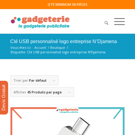
QTÉ MINIMUM 50 PIÈCES
Clé USB personnalisé logo entreprise N’Djamena
Vous êtes ici :
Accueil
/
Boutique
/
Etiquette: Clé USB personnalisé logo entreprise N’Djamena
Trier par
Par défaut
Devis Gratuit
Afficher
45 Produits par page