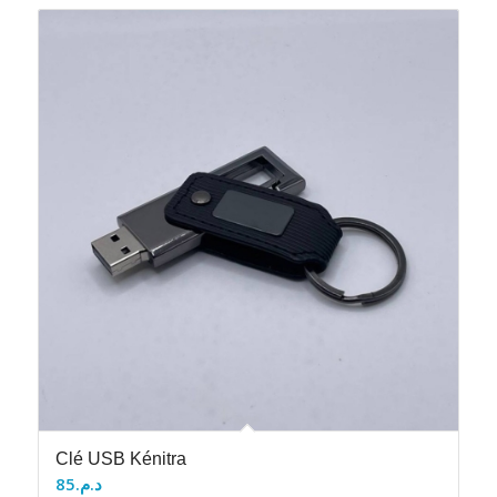
Clé USB Kénitra
85
د.م.