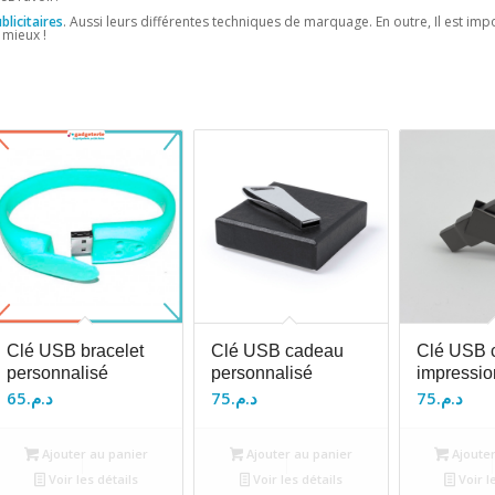
licitaires
. Aussi leurs différentes techniques de marquage. En outre, Il est im
 mieux !
Clé USB bracelet
Clé USB cadeau
Clé USB c
personnalisé
personnalisé
impressio
65
د.م.
75
د.م.
75
د.م.
Ajouter au panier
Ajouter au panier
Ajouter
Voir les détails
Voir les détails
Voir l