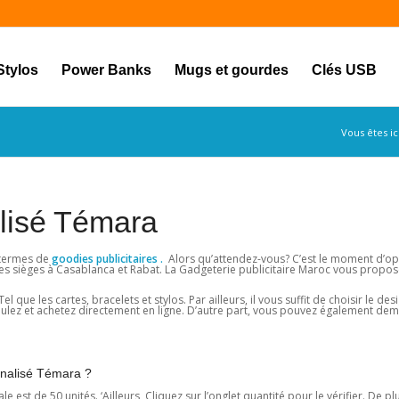
Stylos
Power Banks
Mugs et gourdes
Clés USB
Vous êtes ici
alisé Témara
 termes de
goodies publicitaires .
Alors qu’attendez-vous? C’est le moment d’op
 les sièges à Casablanca et Rabat. La Gadgeterie publicitaire Maroc vous propos
l que les cartes, bracelets et stylos. Par ailleurs, il vous suffit de choisir le de
 voulez et achetez directement en ligne. D’autre part, vous pouvez également de
nnalisé Témara ?
st de 50 unités. ‘Ailleurs, Cliquez sur l’onglet quantité pour le vérifier. De p