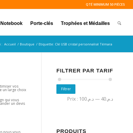
QTÉ MINIMUM 50 PIÈCES
Notebook
Porte-clés
Trophées et Médailles
 :
Accueil
/
Boutique
/
Etiquette: Clé USB cristal personnalisé Témara
FILTRER PAR TARIF
timiser vos
Filtrer
e un large choix
Prix :
د.م.100
—
د.م.40
sign qui vous
mander un devis
PRODUITS
lus nous vous