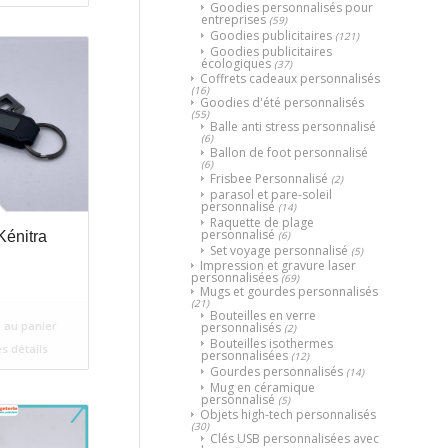
Goodies personnalisés pour
entreprises
(59)
Goodies publicitaires
(121)
Goodies publicitaires
écologiques
(37)
Coffrets cadeaux personnalisés
(16)
Goodies d'été personnalisés
(55)
Balle anti stress personnalisé
(6)
Ballon de foot personnalisé
(6)
Frisbee Personnalisé
(2)
parasol et pare-soleil
personnalisé
(14)
Raquette de plage
personnalisé
(6)
énitra
Set voyage personnalisé
(5)
Impression et gravure laser
personnalisées
(69)
Mugs et gourdes personnalisés
(21)
Bouteilles en verre
 au panier
personnalisés
(2)
Bouteilles isothermes
es détails
personnalisées
(12)
Gourdes personnalisés
(14)
Mug en céramique
personnalisé
(5)
Objets high-tech personnalisés
(30)
Clés USB personnalisées avec