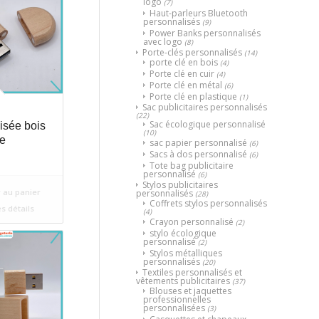
logo
(7)
Haut-parleurs Bluetooth
personnalisés
(9)
Power Banks personnalisés
avec logo
(8)
Porte-clés personnalisés
(14)
porte clé en bois
(4)
Porte clé en cuir
(4)
Porte clé en métal
(6)
Porte clé en plastique
(1)
Sac publicitaires personnalisés
(22)
Sac écologique personnalisé
isée bois
(10)
e
sac papier personnalisé
(6)
Sacs à dos personnalisé
(6)
Tote bag publicitaire
personnalisé
(6)
Stylos publicitaires
 au panier
personnalisés
(28)
Coffrets stylos personnalisés
es détails
(4)
Crayon personnalisé
(2)
stylo écologique
personnalisé
(2)
Stylos métalliques
personnalisés
(20)
Textiles personnalisés et
vêtements publicitaires
(37)
Blouses et jaquettes
professionnelles
personnalisées
(3)