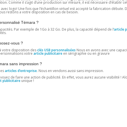
. Comme il s’agit d’une production sur mesure, il est nécessaire d’établir cett
vec logo! Une fois que l’échantillon virtuel est accepté la fabrication débute. D
 restons a votre disposition en cas de besoin.
 personnalisé Témara ?
pacités. Par exemple de 1Go à 32 ​​Go. De plus, la capacité dépend de l
‘article 
tés.
sposez-vous ?
à votre disposition des
clés USB personnalisées
Nous en avons avec une capacit
 personnalisons votre
article publicitaire
en sérigraphie ou en gravure
émara sans impression ?
des
articles d’entreprise
. Nous en vendons aussi sans impression.
z de faire une action de publicité. En effet, vous aurez aucune visibilité ! Alors
t publicitaire
unique !