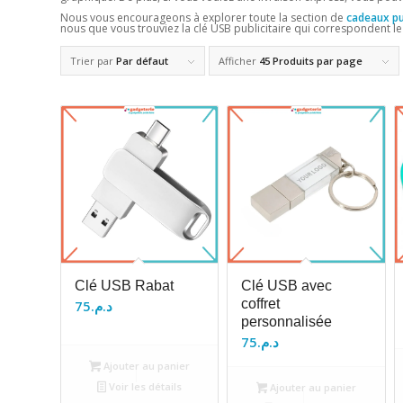
Nous vous encourageons à explorer toute la section de
cadeaux pub
nous que vous trouviez la clé USB publicitaire qui correspondent le
Trier par
Par défaut
Afficher
45 Produits par page
Clé USB Rabat
Clé USB avec
coffret
75
د.م.
personnalisée
75
د.م.
Ajouter au panier
Voir les détails
Ajouter au panier