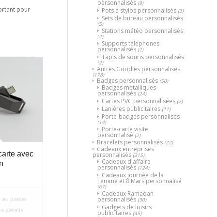
personnalisés
(9)
portant pour
Pots à stylos personnalisés
(3)
Sets de bureau personnalisés
(5)
Stations météo personnalisés
(2)
Supports téléphones
personnalisés
(2)
Tapis de souris personnalisés
(2)
Autres Goodies personnalisés
(178)
Badges personnalisés
(50)
Badges métalliques
personnalisés
(24)
Cartes PVC personnalisées
(2)
Lanières publicitaires
(11)
Porte-badges personnalisés
(14)
Porte-carte visite
personnalisé
(2)
Bracelets personnalisés
(22)
Cadeaux entreprises
arte avec
personnalisés
(315)
Cadeaux d'affaire
n
personnalisés
(124)
Cadeaux journée de la
Femme et 8 Mars personnalisé
(67)
Cadeaux Ramadan
personnalisés
 au panier
(30)
Gadgets de loisirs
es détails
publicitaires
(45)