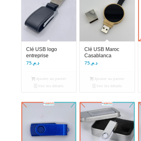
Clé USB logo
Clé USB Maroc
entreprise
Casablanca
75
د.م.
75
د.م.
Ajouter au panier
Ajouter au panier
Voir les détails
Voir les détails