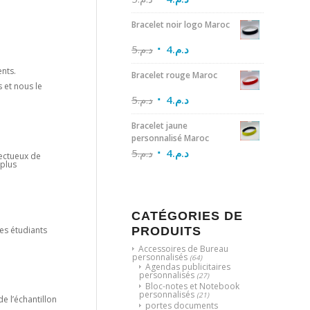
Bracelet noir logo Maroc
5
د.م.
4
د.م.
ents.
Bracelet rouge Maroc
 et nous le
5
د.م.
4
د.م.
Bracelet jaune
personnalisé Maroc
5
د.م.
4
د.م.
pectueux de
 plus
CATÉGORIES DE
PRODUITS
les étudiants
Accessoires de Bureau
personnalisés
(64)
Agendas publicitaires
personnalisés
(27)
Bloc-notes et Notebook
personnalisés
(21)
de l’échantillon
portes documents