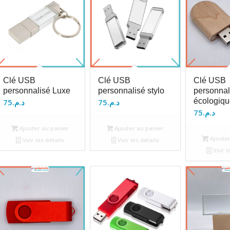
Clé USB
Clé USB
Clé USB
personnalisé Luxe
personnalisé stylo
personnal
écologiqu
75
د.م.
75
د.م.
75
د.م.
Ajouter au panier
Ajouter au panier
Ajouter
Voir les détails
Voir les détails
Voir l