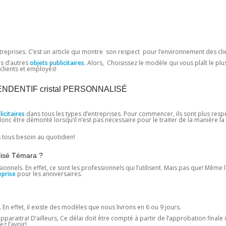
treprises. C’est un article qui montre son respect pour l’environnement des cli
s d’autres
objets publicitaires.
Alors, Choisissez le modèle qui vous plaît le plus
clients et employés!
DENTIF cristal PERSONNALISÉ
icitaires
dans tous les types d’entreprises. Pour commencer, ils sont plus res
onc être démonté lorsqu’il n’est pas nécessaire pour le traiter de la manière la
 tous besoin au quotidien!
alisé Témara ?
nnels. En effet, ce sont les professionnels qui l’utilisent. Mais pas que! Même 
eprise
pour les anniversaires.
. En effet, il existe des modèles que nous livrons en 6 ou 9 jours.
 apparaitra! D’ailleurs, Ce délai doit être compté à partir de l’approbation finale 
z l’avoir!