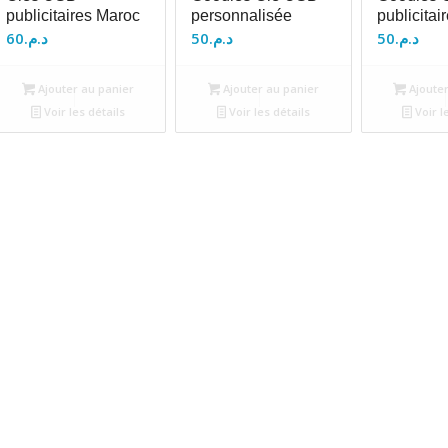
publicitaires Maroc
personnalisée
publicitai
60
د.م.
50
د.م.
50
د.م.
Ajouter au panier
Ajouter au panier
Ajouter
Voir les détails
Voir les détails
Voir l