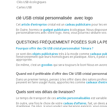
·Clés USB écologiques
·Cartes USB
clé USB cristal personnalisée avec logo
Cet
article d’entreprise
cristal est un
cadeau publicitaire
pour les en
En Outre, hormis ce
gadget publicitaire
écologique. Nous disposon
personnaliserons avec votre logo. Ainsi, vous pourriez séduire vos 
QUESTIONS FRÉQUEMMENT POSÉES SUR LA PEN
Pourquoi offrir des Clé USB cristal personnalisé Témara ?
ce sont des
objets publicitaires
très à la mode comme
cadeaux publ
l’environnement que leurs homologues en plastique. Alors, il peut d
appropriée.
De même, c’est un
goodies
qui sera toujours le bon! Nous en avons
Quand est-il préférable d’offrir des Clé USB cristal personn
Dans un premier temps, pensez à les offrir dans des salons professio
peuvent en faire usage! Aussi, apportez-les comme
cadeaux d’entr
Quels sont vos délais de livraison?
Le temps de transport de ces
articles personnalisables
est variable
En outre, une fois le choix de votre
cadeau d’affaires
, fait, un devis
graphique. De plus, si vous voulez une livraison express, vous pouve