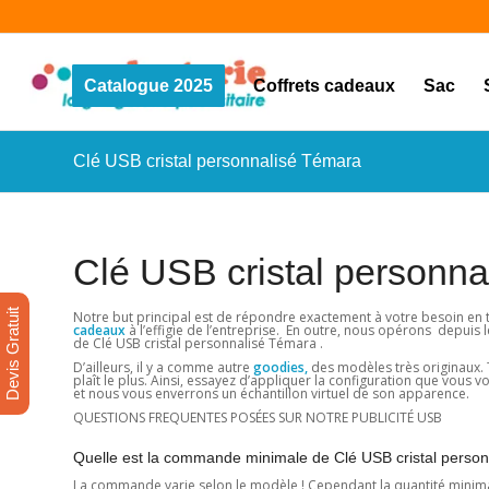
Catalogue 2025
Coffrets cadeaux
Sac
Clé USB cristal personnalisé Témara
Clé USB cristal personn
Devis Gratuit
Notre but principal est de répondre exactement à votre besoin en
cadeaux
à l’effigie de l’entreprise. En outre, nous opérons depuis
de Clé USB cristal personnalisé Témara .
D’ailleurs, il y a comme autre
goodies,
des modèles très originaux. Te
plaît le plus. Ainsi, essayez d’appliquer la configuration que vous
et nous vous enverrons un échantillon virtuel de son apparence.
QUESTIONS FREQUENTES POSÉES SUR NOTRE PUBLICITÉ USB
Quelle est la commande minimale de Clé USB cristal perso
La commande varie selon le modèle ! Cependant la quantité minimale e