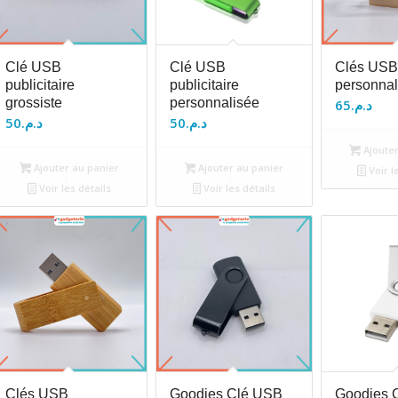
Clé USB
Clé USB
Clés USB
publicitaire
publicitaire
personnal
grossiste
personnalisée
65
د.م.
50
د.م.
50
د.م.
Ajouter
Ajouter au panier
Ajouter au panier
Voir l
Voir les détails
Voir les détails
Clés USB
Goodies Clé USB
Goodies 