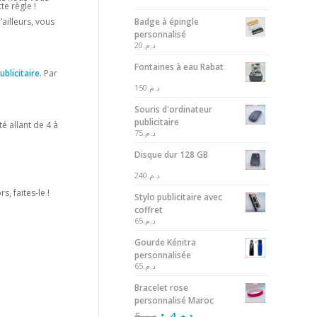
e règle !
Badge à épingle
’ailleurs, vous
personnalisé
20
د.م.
Fontaines à eau Rabat
publicitaire
. Par
150
د.م.
Souris d'ordinateur
publicitaire
é allant de 4 à
75
د.م.
Disque dur 128 GB
240
د.م.
, faites-le !
Stylo publicitaire avec
coffret
65
د.م.
Gourde Kénitra
personnalisée
65
د.م.
Bracelet rose
personnalisé Maroc
5
د.م.
4
د.م.