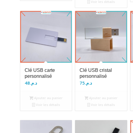
Voir les détails
Clé USB carte
Clé USB cristal
personnalisé
personnalisé
48
د.م.
75
د.م.
Ajouter au panier
Ajouter au panier
Voir les détails
Voir les détails