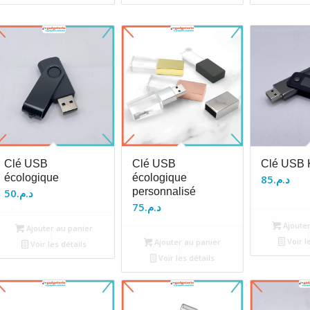
Clé USB
Clé USB
Clé USB K
écologique
écologique
85
د.م.
personnalisé
50
د.م.
75
د.م.
Ajouter
Ajouter au panier
Voir l
Ajouter au panier
Voir les détails
Voir les détails