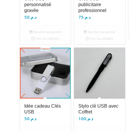
personnalisé
publicitaire
gravée
professionnel
50
د.م.
75
د.م.
Ajouter au panier
Ajouter au panier
Voir les détails
Voir les détails
Idée cadeau Clés
Stylo clé USB avec
USB
Coffret
50
د.م.
100
د.م.