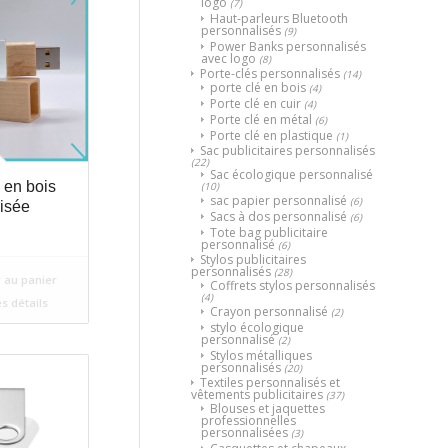
logo
(7)
Haut-parleurs Bluetooth
personnalisés
(9)
Power Banks personnalisés
avec logo
(8)
Porte-clés personnalisés
(14)
porte clé en bois
(4)
Porte clé en cuir
(4)
Porte clé en métal
(6)
Porte clé en plastique
(1)
Sac publicitaires personnalisés
(22)
Sac écologique personnalisé
 en bois
(10)
sac papier personnalisé
(6)
isée
Sacs à dos personnalisé
(6)
Tote bag publicitaire
personnalisé
(6)
Stylos publicitaires
personnalisés
(28)
 au panier
Coffrets stylos personnalisés
(4)
es détails
Crayon personnalisé
(2)
stylo écologique
personnalisé
(2)
Stylos métalliques
personnalisés
(20)
Textiles personnalisés et
vêtements publicitaires
(37)
Blouses et jaquettes
professionnelles
personnalisées
(3)