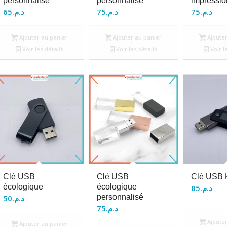
personnalisé
personnalisé
impressio
65
د.م.
75
د.م.
75
د.م.
Ajouter au panier
Ajouter au panier
Ajouter
Voir les détails
Voir les détails
Voir l
Clé USB
Clé USB
Clé USB K
écologique
écologique
85
د.م.
personnalisé
50
د.م.
75
د.م.
Ajouter
Ajouter au panier