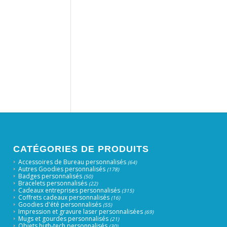
CATÉGORIES DE PRODUITS
Accessoires de Bureau personnalisés
(64)
Autres Goodies personnalisés
(178)
Badges personnalisés
(50)
Bracelets personnalisés
(22)
Cadeaux entreprises personnalisés
(315)
Coffrets cadeaux personnalisés
(16)
Goodies d'été personnalisés
(55)
Impression et gravure laser personnalisées
(69)
Mugs et gourdes personnalisés
(21)
Objets high-tech personnalisés
(30)