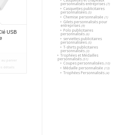
Casquettes et chapeaux
personnalisés entreprises
(7)
Casquettes publicitaires
personnalisées
(5)
Chemise personnalisée
(1)
Gilets personnalisés pour
entreprises
(9)
Polo publicitaires
Clé USB
personnalisés
(6)
re
serviettes publicitaires
personnalisées
(5)
T-shirts publicitaires
personnalisés
(3)
Trophées et Médailles
personnalisés
(51)
 au panier
Coupes personnalisées
(10)
es détails
Médaille personnalisée
(13)
Trophées Personnalisés
(4)