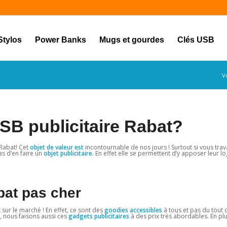
Stylos
Power Banks
Mugs et gourdes
Clés USB
Vo
SB publicitaire Rabat?
 Rabat! Cet
objet de valeur est
incontournable de nos jours ! Surtout si vous trava
as d’en faire un
objet publicitaire
. En effet elle se permettent d’y apposer leur lo
bat pas cher
 sur le marché ! En effet, ce sont des
goodies accessibles
à tous et pas du tout c
, nous faisons aussi ces
gadgets publicitaires
à des prix très abordables. En plu