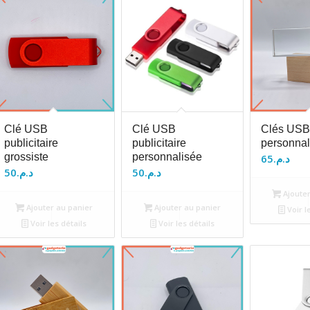
Clé USB
Clé USB
Clés USB
publicitaire
publicitaire
personnal
grossiste
personnalisée
65
د.م.
50
د.م.
50
د.م.
Ajouter
Ajouter au panier
Ajouter au panier
Voir l
Voir les détails
Voir les détails