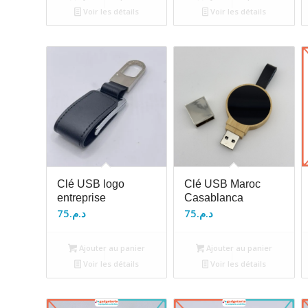
Voir les détails
Voir les détails
Clé USB logo
Clé USB Maroc
entreprise
Casablanca
75
د.م.
75
د.م.
Ajouter au panier
Ajouter au panier
Voir les détails
Voir les détails