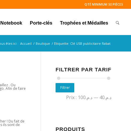
QTÉ MINIMUM 50 PIÈCES
Notebook
Porte-clés
Trophées et Médailles
us êtes ici :
Accueil
/
Boutique
/
Etiquette: Clé USB publicitaire Rabat
FILTRER PAR TARIF
illez . Ou
Filtrer
go. Afin de faire
Prix :
د.م.100
—
د.م.40
her ! Du fait de
s ils sont de
PRODUITS