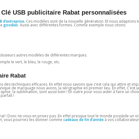
 Clé USB publicitaire Rabat personnalisées
B d’entreprise.
Ces modèles sont de la nouvelle génération. Et nous adaptons t
ce
goodies
. Aussi avec différentes formes. Comme exemple nous citons:
plusieurs autres modèles de différentes marques.
ple le vert, le bleu, le rouge, etc.
aire Rabat
ons des techniques efficaces. En effet nous savons que c’est cela qui attire et imp
chnique de marquage nous avons, la sérigraphie en premier lieu. En effet, C’est
aphie, la sublimation, sont aussi bien ! En outre pour vous aider à faire un choi
parfait !
nal ! Donc ne vous en privez pas. En effet presque tout le monde possède un or
effet, vous pourriez les donner comme
cadeaux de fin d’année
à vos collaborateurs