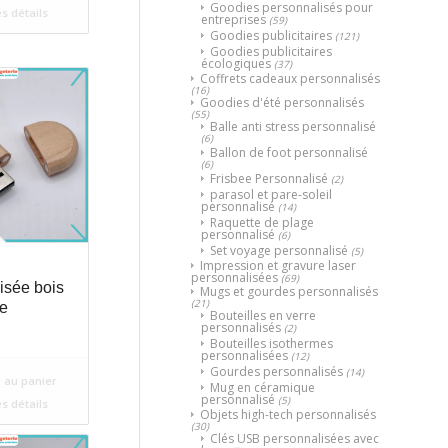
Goodies personnalisés pour
es détails
entreprises
(59)
Goodies publicitaires
(121)
Goodies publicitaires
écologiques
(37)
Coffrets cadeaux personnalisés
(16)
Goodies d'été personnalisés
(55)
Balle anti stress personnalisé
(6)
Ballon de foot personnalisé
(6)
Frisbee Personnalisé
(2)
parasol et pare-soleil
personnalisé
(14)
Raquette de plage
personnalisé
(6)
Set voyage personnalisé
(5)
Impression et gravure laser
personnalisées
(69)
isée bois
Mugs et gourdes personnalisés
(21)
e
Bouteilles en verre
personnalisés
(2)
Bouteilles isothermes
personnalisées
(12)
Gourdes personnalisés
(14)
 au panier
Mug en céramique
personnalisé
(5)
es détails
Objets high-tech personnalisés
(30)
Clés USB personnalisées avec