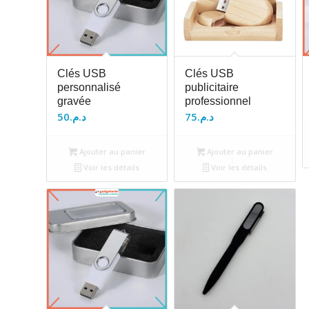
Clés USB
Clés USB
personnalisé
publicitaire
gravée
professionnel
50
د.م.
75
د.م.
Ajouter au panier
Ajouter au panier
Voir les détails
Voir les détails