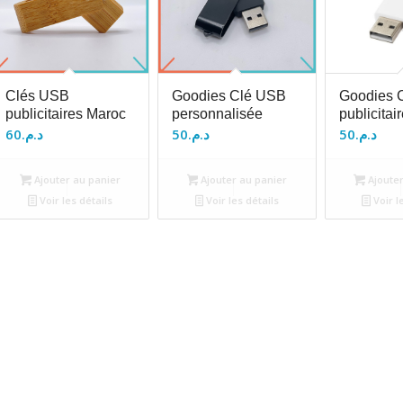
Clés USB
Goodies Clé USB
Goodies 
publicitaires Maroc
personnalisée
publicitai
60
د.م.
50
د.م.
50
د.م.
Ajouter au panier
Ajouter au panier
Ajouter
Voir les détails
Voir les détails
Voir l