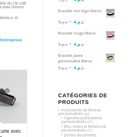
dèle du Clé USB
la date d’envoi
Bracelet noir logo Maroc
sablanca et
5
د.م.
4
د.م.
Bracelet rouge Maroc
d’entreprises
5
د.م.
4
د.م.
Bracelet jaune
personnalisé Maroc
5
د.م.
4
د.م.
CATÉGORIES DE
PRODUITS
Accessoires de Bureau
personnalisés
(64)
Agendas publicitaires
personnalisés
(27)
Bloc-notes et Notebook
personnalisés
(21)
arte avec
portes documents