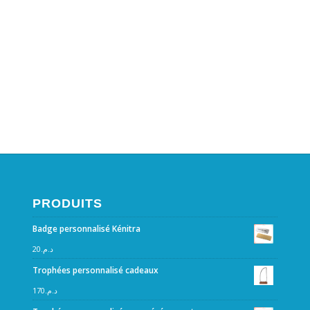
PRODUITS
Badge personnalisé Kénitra
20
د.م.
Trophées personnalisé cadeaux
170
د.م.