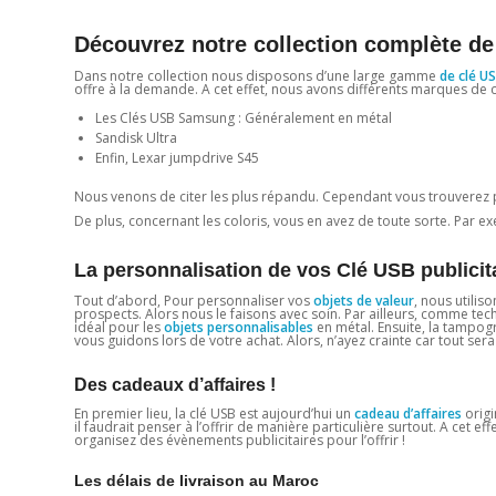
Découvrez notre collection complète de
Dans notre collection nous disposons d’une large gamme
de clé US
offre à la demande. A cet effet, nous avons différents marques de 
Les Clés USB Samsung : Généralement en métal
Sandisk Ultra
Enfin, Lexar jumpdrive S45
Nous venons de citer les plus répandu. Cependant vous trouverez 
De plus, concernant les coloris, vous en avez de toute sorte. Par exem
La personnalisation de vos Clé USB publicit
Tout d’abord, Pour personnaliser vos
objets de valeur
, nous utilis
prospects. Alors nous le faisons avec soin. Par ailleurs, comme te
idéal pour les
objets personnalisables
en métal. Ensuite, la tampogr
vous guidons lors de votre achat. Alors, n’ayez crainte car tout sera 
Des cadeaux d’affaires !
En premier lieu, la clé USB est aujourd’hui un
cadeau d’affaires
origi
il faudrait penser à l’offrir de manière particulière surtout. A cet 
organisez des évènements publicitaires pour l’offrir !
Les délais de livraison au Maroc