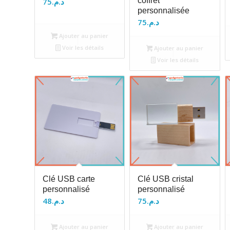
coffret
75
د.م.
personnalisée
75
د.م.
Ajouter au panier
Voir les détails
Ajouter au panier
Voir les détails
Clé USB carte
Clé USB cristal
personnalisé
personnalisé
48
د.م.
75
د.م.
Ajouter au panier
Ajouter au panier