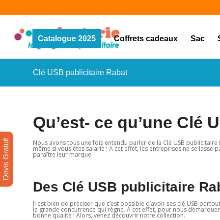
Catalogue 2025
Coffrets cadeaux
Sac
Clé USB publicitaire Rabat
Qu’est- ce qu’une Clé U
Devis Gratuit
Nous avons tous une fois entendu parler de la Clé USB publicitaire
même si vous êtes salarié ! A cet effet, les entreprises ne se lasse p
paraître leur marque
Des Clé USB publicitaire Ra
Il est bien de préciser que c’est possible d’avoir ses clé USB partout
la grande concurrence qui règne. A cet effet, pour nous démarquer
bonne qualité ! Alors, venez découvrir notre collection.