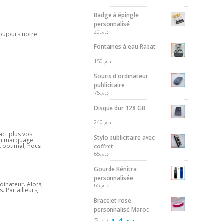
Badge à épingle
personnalisé
20
د.م.
oujours notre
Fontaines à eau Rabat
150
د.م.
Souris d'ordinateur
publicitaire
75
د.م.
Disque dur 128 GB
240
د.م.
act plus vos
Stylo publicitaire avec
 un marquage
x optimal, nous
coffret
65
د.م.
Gourde Kénitra
personnalisée
dinateur. Alors,
65
د.م.
. Par ailleurs,
Bracelet rose
personnalisé Maroc
5
د.م.
4
د.م.