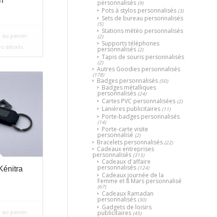
n
personnalisés
(9)
Pots à stylos personnalisés
(3)
Sets de bureau personnalisés
(5)
Stations météo personnalisés
 au panier
(2)
Supports téléphones
es détails
personnalisés
(2)
Tapis de souris personnalisés
(2)
Autres Goodies personnalisés
(178)
Badges personnalisés
(50)
Badges métalliques
personnalisés
(24)
Cartes PVC personnalisées
(2)
Lanières publicitaires
(11)
Porte-badges personnalisés
(14)
Porte-carte visite
personnalisé
(2)
Bracelets personnalisés
(22)
Cadeaux entreprises
personnalisés
(315)
Cadeaux d'affaire
personnalisés
(124)
énitra
Cadeaux journée de la
Femme et 8 Mars personnalisé
(67)
Cadeaux Ramadan
personnalisés
(30)
Gadgets de loisirs
 au panier
publicitaires
(45)