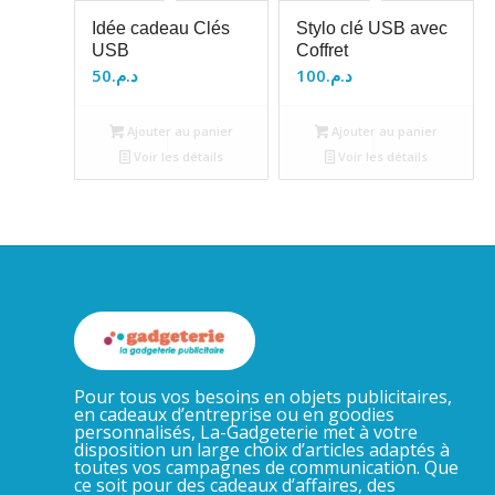
Idée cadeau Clés
Stylo clé USB avec
USB
Coffret
50
د.م.
100
د.م.
Ajouter au panier
Ajouter au panier
Voir les détails
Voir les détails
Pour tous vos besoins en objets publicitaires,
en cadeaux d’entreprise ou en goodies
personnalisés, La-Gadgeterie met à votre
disposition un large choix d’articles adaptés à
toutes vos campagnes de communication. Que
ce soit pour des cadeaux d’affaires, des