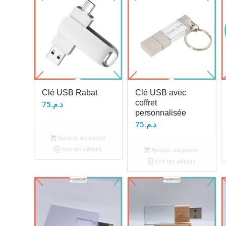
Clé USB Rabat
Clé USB avec
coffret
75
د.م.
personnalisée
75
د.م.
Ajouter au panier
Voir les détails
Ajouter au panier
Voir les détails