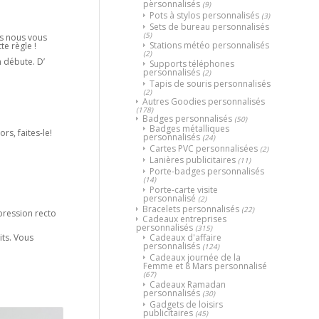
personnalisés
(9)
Pots à stylos personnalisés
(3)
Sets de bureau personnalisés
(5)
us nous vous
Stations météo personnalisés
e règle !
(2)
n débute. D’
Supports téléphones
personnalisés
(2)
Tapis de souris personnalisés
(2)
Autres Goodies personnalisés
(178)
Badges personnalisés
(50)
Badges métalliques
rs, faites-le!
personnalisés
(24)
Cartes PVC personnalisées
(2)
Lanières publicitaires
(11)
Porte-badges personnalisés
(14)
Porte-carte visite
personnalisé
(2)
Bracelets personnalisés
(22)
pression recto
Cadeaux entreprises
personnalisés
(315)
Cadeaux d'affaire
its. Vous
personnalisés
(124)
Cadeaux journée de la
Femme et 8 Mars personnalisé
(67)
Cadeaux Ramadan
personnalisés
(30)
Gadgets de loisirs
publicitaires
(45)