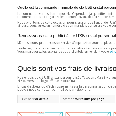
Quelle est la commande minimale de clé USB cristal person
La commande varie selon le modèle! Cependant la quantité minimale es
recommandons de regarder les données avant de faire la confirmation
Nous profitons de cette occasion pour signaler que l’envoi de l’USB a
ailleurs, vous aurez un numéro de commande pour suivre votre com
Rendez-vous de la publicité clé USB cristal personna
Même si nous proposons un service d’impression pour la plupart
Toutefois, nous ne recommandons pas cette alternative si vous prévoye
Vous marquerez les esprits de votre clientèle en rendant votre
obje
Quels sont vos frais de livrais
Nos envois de clé USB cristal personnalisée Tétouan . Mais il y a a
et / ou verso du logo affecte le prix final.
En cas de doute ou d’éclaircissements sur la personnalisation de c
pouvez nous contacter par mail ou par téléphone.
Trier par
Par défaut
Afficher
45 Produits par page