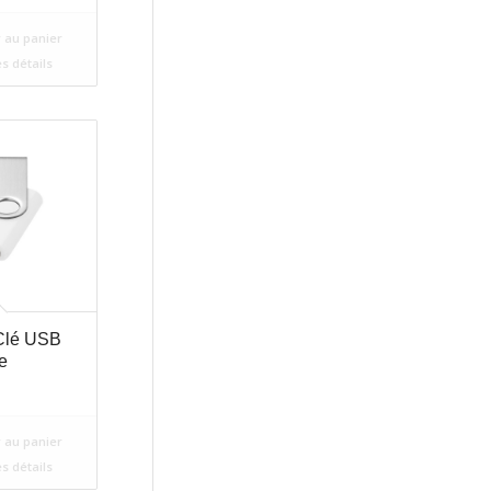
 au panier
es détails
Clé USB
re
 au panier
es détails