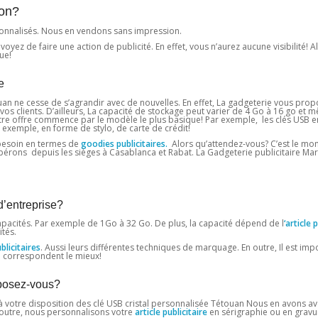
ion?
onnalisés. Nous en vendons sans impression.
z de faire une action de publicité. En effet, vous n’aurez aucune visibilité! Alo
ue!
e
n ne cesse de s’agrandir avec de nouvelles. En effet, La gadgeterie vous pro
vos clients. D’ailleurs, La capacité de stockage peut varier de 4 Go à 16 go et m
notre offre commence par le modèle le plus basique! Par exemple, les clés USB en
Par exemple, en forme de stylo, de carte de crédit!
 besoin en termes de
goodies publicitaires.
Alors qu’attendez-vous? C’est le mo
s opérons depuis les sièges à Casablanca et Rabat. La Gadgeterie publicitaire Ma
d’entreprise?
pacités. Par exemple de 1Go à 32 ​​Go. De plus, la capacité dépend de l
‘article 
tés.
licitaires
. Aussi leurs différentes techniques de marquage. En outre, Il est im
i correspondent le mieux!
sposez-vous?
à votre disposition des clé USB cristal personnalisée Tétouan Nous en avons a
n outre, nous personnalisons votre
article publicitaire
en sérigraphie ou en gravu