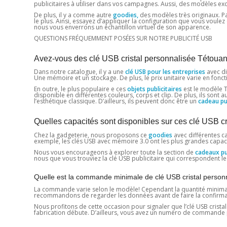
publicitaires à utiliser dans vos campagnes. Aussi, des modèles exc
De plus, il y a comme autre
goodies,
des modèles très originaux. Par
le plus. Ainsi, essayez d’appliquer la configuration que vous voul
nous vous enverrons un échantillon virtuel de son apparence.
QUESTIONS FRÉQUEMMENT POSÉES SUR NOTRE PUBLICITÉ USB
Avez-vous des clé USB cristal personnalisée Tétouan 
Dans notre catalogue, il y a une
clé USB pour les entreprises
avec di
Une mémoire et un stockage. De plus, le prix unitaire varie en fonc
En outre, le plus populaire e ces
objets publicitaires
est le modèle Te
disponible en différentes couleurs, corps et clip. De plus, ils sont 
l’esthétique classique. D’ailleurs, ils peuvent donc être un
cadeau pub
Quelles capacités sont disponibles sur ces clé USB c
Chez la gadgeterie, nous proposons ce
goodies
avec différentes ca
exemple, les clés USB avec mémoire 3.0 ont les plus grandes capaci
Nous vous encourageons à explorer toute la section de
cadeaux pub
nous que vous trouviez la clé USB publicitaire qui correspondent le
Quelle est la commande minimale de clé USB cristal person
La commande varie selon le modèle! Cependant la quantité minimale e
recommandons de regarder les données avant de faire la confirmation
Nous profitons de cette occasion pour signaler que l’clé USB cristal 
fabrication débute. D’ailleurs, vous avez un numéro de commande 