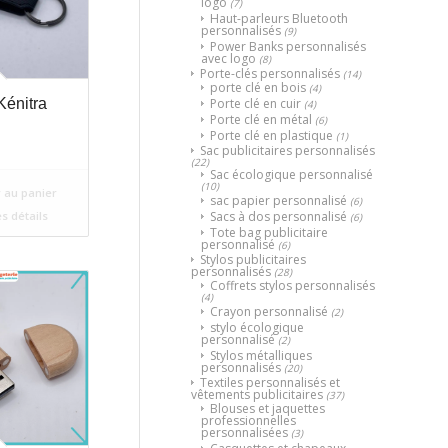
logo
(7)
Haut-parleurs Bluetooth
personnalisés
(9)
Power Banks personnalisés
avec logo
(8)
Porte-clés personnalisés
(14)
porte clé en bois
(4)
énitra
Porte clé en cuir
(4)
Porte clé en métal
(6)
Porte clé en plastique
(1)
Sac publicitaires personnalisés
(22)
Sac écologique personnalisé
(10)
 au panier
sac papier personnalisé
(6)
es détails
Sacs à dos personnalisé
(6)
Tote bag publicitaire
personnalisé
(6)
Stylos publicitaires
personnalisés
(28)
Coffrets stylos personnalisés
(4)
Crayon personnalisé
(2)
stylo écologique
personnalisé
(2)
Stylos métalliques
personnalisés
(20)
Textiles personnalisés et
vêtements publicitaires
(37)
Blouses et jaquettes
professionnelles
personnalisées
(3)