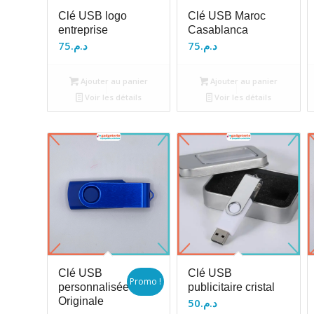
Clé USB logo
Clé USB Maroc
entreprise
Casablanca
75
د.م.
75
د.م.
Ajouter au panier
Ajouter au panier
Voir les détails
Voir les détails
Clé USB
Clé USB
Promo !
personnalisée
publicitaire cristal
Originale
50
د.م.