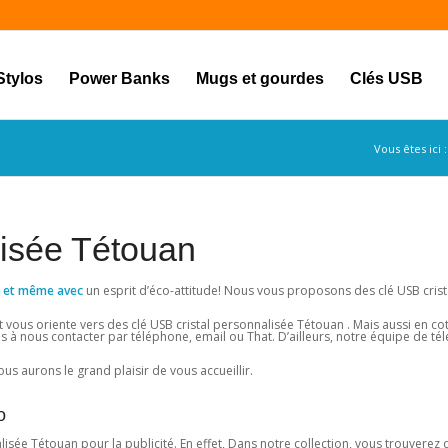
Stylos
Power Banks
Mugs et gourdes
Clés USB
Vous êtes ici :
lisée Tétouan
res et même avec
un esprit d’éco-attitude! Nous vous proposons des clé USB crist
vous oriente vers des clé USB cristal personnalisée Tétouan . Mais aussi en co
s à nous contacter par téléphone, email ou That. D’ailleurs, notre équipe de tél
us aurons le grand plaisir de vous accueillir.
o
sée Tétouan pour la publicité. En effet, Dans notre collection, vous trouverez