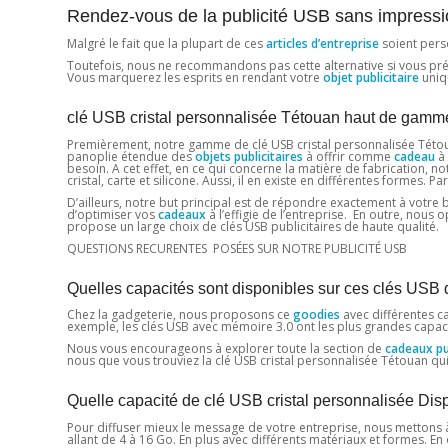
Rendez-vous de la publicité USB sans impress
Malgré le fait que la plupart de ces
articles d’entreprise
soient pers
Toutefois, nous ne recommandons pas cette alternative si vous prévoye
Vous marquerez les esprits en rendant votre
objet publicitaire
uniq
clé USB cristal personnalisée Tétouan haut de gamm
Premièrement, notre gamme de clé USB cristal personnalisée Tétoua
panoplie étendue des
objets publicitaires
à offrir comme
cadeau
à 
besoin. A cet effet, en ce qui concerne la matière de fabrication, 
cristal, carte et silicone. Aussi, il en existe en différentes formes. 
D’ailleurs, notre but principal est de répondre exactement à votre
d’optimiser vos
cadeaux
à l’effigie de l’entreprise. En outre, nou
propose un large choix de clés USB publicitaires de haute qualité.
QUESTIONS RECURENTES POSÉES SUR NOTRE PUBLICITÉ USB
Quelles capacités sont disponibles sur ces clés USB 
Chez la gadgeterie, nous proposons ce
goodies
avec différentes ca
exemple, les clés USB avec mémoire 3.0 ont les plus grandes capaci
Nous vous encourageons à explorer toute la section de
cadeaux pub
nous que vous trouviez la clé USB cristal personnalisée Tétouan qu
Quelle capacité de clé USB cristal personnalisée Di
Pour diffuser mieux le message de votre entreprise, nous mettons 
allant de 4 à 16 Go. En plus avec différents matériaux et formes. E