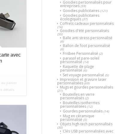
Goodies personnalisés pour
entreprises
(59)
Goodies publicitaires
(121)
Goodies publicitaires
écologiques
(37)
Coffrets cadeaux personnalisés
(16)
Goodies d'été personnalisés
(55)
Balle anti stress personnalisé
(6)
Ballon de foot personnalisé
(6)
Frisbee Personnalisé
(2)
arte avec
parasol et pare-soleil
n
personnalisé
(14)
Raquette de plage
personnalisé
(6)
Set voyage personnalisé
(5)
Impression et gravure laser
personnalisées
 au panier
(69)
Mugs et gourdes personnalisés
es détails
(21)
Bouteilles en verre
personnalisés
(2)
Bouteilles isothermes
personnalisées
(12)
Gourdes personnalisés
(14)
Mug en céramique
personnalisé
(5)
Objets high-tech personnalisés
(30)
Clés USB personnalisées avec