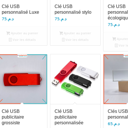
Clé USB
Clé USB
Clé USB
personnalisé Luxe
personnalisé stylo
personnal
écologiqu
75
د.م.
75
د.م.
75
د.م.
Ajouter au panier
Ajouter au panier
Ajouter
Voir les détails
Voir les détails
Voir l
Clé USB
Clé USB
Clés USB
publicitaire
publicitaire
personnal
grossiste
personnalisée
65
د.م.