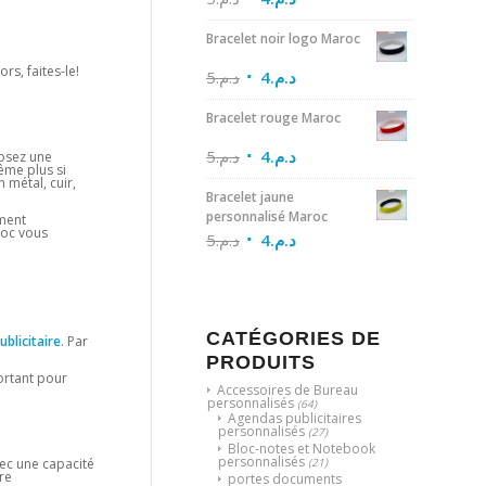
Bracelet noir logo Maroc
rs, faites-le!
5
د.م.
4
د.م.
Bracelet rouge Maroc
5
د.م.
4
د.م.
posez une
ême plus si
 métal, cuir,
Bracelet jaune
personnalisé Maroc
ment
roc vous
5
د.م.
4
د.م.
CATÉGORIES DE
publicitaire
. Par
PRODUITS
portant pour
Accessoires de Bureau
personnalisés
(64)
Agendas publicitaires
personnalisés
(27)
Bloc-notes et Notebook
personnalisés
vec une capacité
(21)
re
portes documents