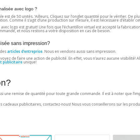
nalisée avec logo ?
t de 50 unités. ‘Ailleurs, Cliquez sur l’onglet quantité pour le vérifier. De pl
. Comme il s’agit d’une production sur mesure, il est nécessaire d’établir cett
vec logo est gratuit! Une fois que l’échantillon virtuel est accepté la fabricatio
mande, et nous restons a votre disposition en cas de besoin.
lisée sans impression?
 des
articles d’entreprise
. Nous en vendons aussi sans impression.
z de faire une action de publicité. En effet, vous n’aurez aucune visibilité! Alo
t publicitaire
unique!
on?
ussi une remise de quantité pour toute grande commande. Il est à noter que l’im
es cadeaux publicitaires, contactez-nous! Nous vous conseillerons sur les produ