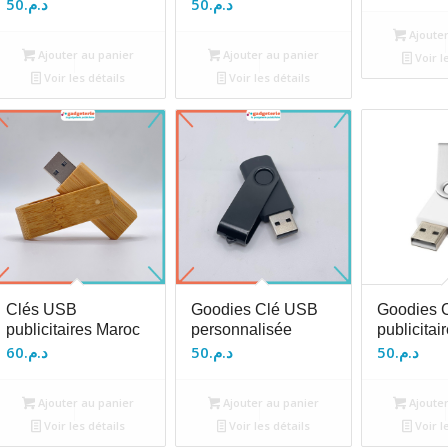
50
د.م.
50
د.م.
Ajouter
Ajouter au panier
Ajouter au panier
Voir l
Voir les détails
Voir les détails
Clés USB
Goodies Clé USB
Goodies 
publicitaires Maroc
personnalisée
publicitai
60
د.م.
50
د.م.
50
د.م.
Ajouter au panier
Ajouter au panier
Ajouter
Voir les détails
Voir les détails
Voir l