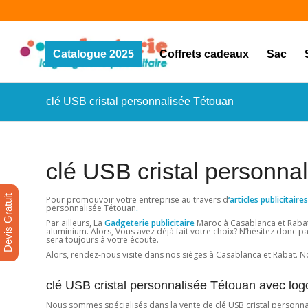
Catalogue 2025
Coffrets cadeaux
Sac
clé USB cristal personnalisée Tétouan
clé USB cristal personna
Devis Gratuit
Pour promouvoir votre entreprise au travers d
‘articles publicitai
personnalisée Tétouan
.
Par ailleurs, La
Gadgeterie publicitaire
Maroc à Casablanca et Rabat 
aluminium. Alors, Vous avez déjà fait votre choix? N’hésitez donc pa
sera toujours à votre écoute.
Alors, rendez-nous visite dans nos sièges à Casablanca et Rabat. No
clé USB cristal personnalisée Tétouan avec log
Nous sommes spécialisés dans la vente de clé USB cristal personnali