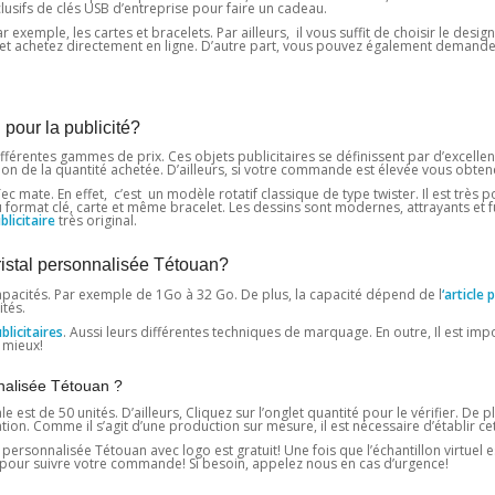
lusifs de clés USB d’entreprise pour faire un cadeau.
 exemple, les cartes et bracelets. Par ailleurs, il vous suffit de choisir le design
ez et achetez directement en ligne. D’autre part, vous pouvez également demande
pour la publicité?
fférentes gammes de prix. Ces objets publicitaires se définissent par d’excellen
tion de la quantité achetée. D’ailleurs, si votre commande est élevée vous obte
c mate. En effet, c’est un modèle rotatif classique de type twister. Il est très p
au format clé, carte et même bracelet. Les dessins sont modernes, attrayants et f
licitaire
très original.
ristal personnalisée Tétouan?
pacités. Par exemple de 1Go à 32 ​​Go. De plus, la capacité dépend de l
‘article 
tés.
licitaires
. Aussi leurs différentes techniques de marquage. En outre, Il est im
 mieux!
nalisée Tétouan ?
st de 50 unités. D’ailleurs, Cliquez sur l’onglet quantité pour le vérifier. De 
. Comme il s’agit d’une production sur mesure, il est nécessaire d’établir cett
personnalisée Tétouan avec logo est gratuit! Une fois que l’échantillon virtuel e
pour suivre votre commande! Si besoin, appelez nous en cas d’urgence!