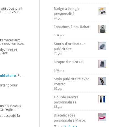
 qui vous plaît
Badge à épingle
r un devis et
personnalisé
20
د.م.
Fontaines à eau Rabat
150
د.م.
ts matériaux.
nez des remises.
Souris d'ordinateur
publicitaire
olyvalent et
uient
75
د.م.
Disque dur 128 GB
240
د.م.
publicitaire
. Par
Stylo publicitaire avec
coffret
portant pour
65
د.م.
Gourde Kénitra
personnalisée
plus nous vous
65
د.م.
e règle !
Bracelet rose
st accepté la
personnalisé Maroc
5
د.م.
4
د.م.