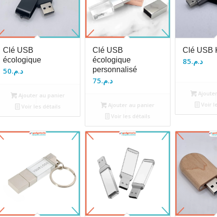
Clé USB
Clé USB
Clé USB K
écologique
écologique
85
د.م.
personnalisé
50
د.م.
75
د.م.
Ajouter
Ajouter au panier
Voir l
Ajouter au panier
Voir les détails
Voir les détails