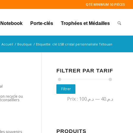
QTÉ MINIMUM 50 PIÈCES
Notebook
Porte-clés
Trophées et Médailles
Accueil
/
Boutique
/
Etiquette: clé USB cristal personnalisée Tétouan
FILTRER PAR TARIF
al
Filtrer
ton recycle ou
Prix :
د.م.100
—
د.م.40
éconseillers
PRODUITS
 des souvenirs