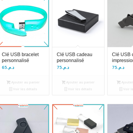
Clé USB bracelet
Clé USB cadeau
Clé USB c
personnalisé
personnalisé
impressio
65
د.م.
75
د.م.
75
د.م.
Ajouter au panier
Ajouter au panier
Ajouter
Voir les détails
Voir les détails
Voir l