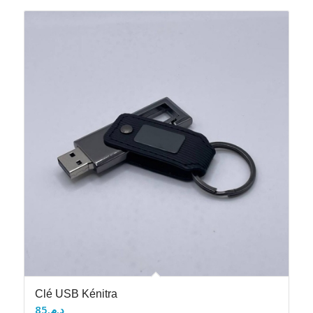
Clé USB Kénitra
85
د.م.