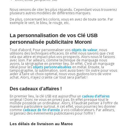
Nous venons de citer les plus répandu. Cependant vous trouverez
plusieurs autres modèles de différentes marques.
De plus, concernant les coloris, vous en avez de toute sorte. Par
exemple le vert, le bleu, le rouge, etc.
La personnalisation de vos Clé USB
personnalisée publicitaire Moroni
Tout d’abord, Pour personnaliser vos
objets de valeur
, nous
utilisons des techniques efficaces. En effet nous savons que c’est
cela qui attire et impact plus vos prospects. Alors nous le faisons
avec soin. Par ailleurs, comme technique de marquage nous
avons, la sérigraphie en premier lieu. En effet, C’est un marquage
idéal pour les
objets personnalisables
en métal. Ensuite, la
tampographie, la sublimation, sont aussi bien ! En outre pour vous
aider à faire un choix optimal, nous vous guidons lors de votre
achat. Alors, n’ayez crainte car tout sera parfait !
Des cadeaux d’affaires !
En premier lieu, la clé USB est aujourd’hui un
cadeau d’affaires
original ! Donc ne vous en privez pas. En effet presque tout le
monde possède un ordinateur. Alors, il faudrait penser à l’offrir de
manière particulière surtout. A cet effet, vous pourriez les donner
comme
cadeaux de fin d’année
à vos collaborateurs. Par ailleurs,
organisez des évènements publicitaires pour l’offrir !
Les délais de livraison au Maroc