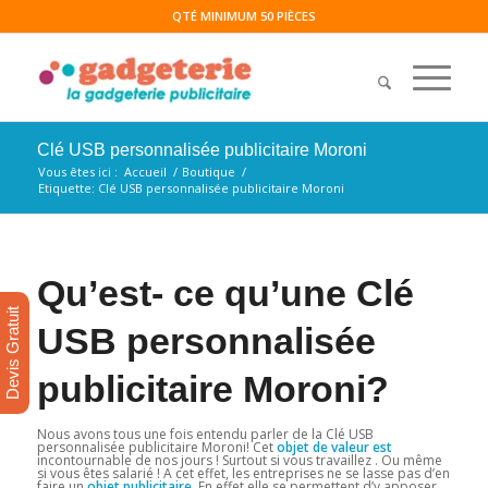
QTÉ MINIMUM 50 PIÈCES
Clé USB personnalisée publicitaire Moroni
Vous êtes ici :
Accueil
/
Boutique
/
Etiquette: Clé USB personnalisée publicitaire Moroni
Qu’est- ce qu’une Clé
Devis Gratuit
USB personnalisée
publicitaire Moroni?
Nous avons tous une fois entendu parler de la Clé USB
personnalisée publicitaire Moroni! Cet
objet de valeur est
incontournable de nos jours ! Surtout si vous travaillez . Ou même
si vous êtes salarié ! A cet effet, les entreprises ne se lasse pas d’en
faire un
objet publicitaire
. En effet elle se permettent d’y apposer