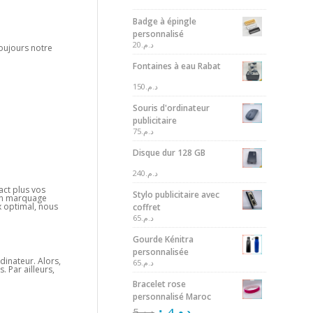
Badge à épingle
s
personnalisé
20
د.م.
oujours notre
Fontaines à eau Rabat
150
د.م.
Souris d'ordinateur
publicitaire
75
د.م.
Disque dur 128 GB
240
د.م.
act plus vos
Stylo publicitaire avec
 un marquage
x optimal, nous
coffret
65
د.م.
Gourde Kénitra
personnalisée
dinateur. Alors,
65
د.م.
. Par ailleurs,
Bracelet rose
personnalisé Maroc
5
د.م.
4
د.م.