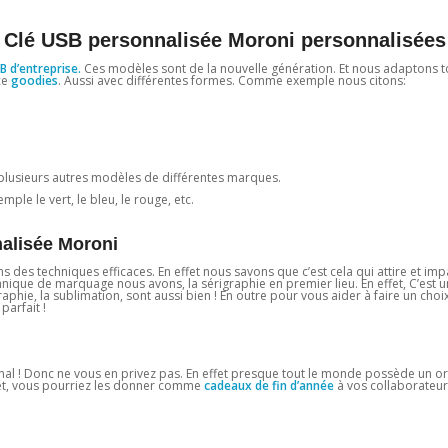
e Clé USB personnalisée Moroni personnalisée
B d’entreprise.
Ces modèles sont de la nouvelle génération. Et nous adaptons t
ce
goodies
. Aussi avec différentes formes. Comme exemple nous citons:
plusieurs autres modèles de différentes marques.
ple le vert, le bleu, le rouge, etc.
nalisée Moroni
ons des techniques efficaces. En effet nous savons que c’est cela qui attire et imp
chnique de marquage nous avons, la sérigraphie en premier lieu. En effet, C’est
aphie, la sublimation, sont aussi bien ! En outre pour vous aider à faire un choi
parfait !
nal ! Donc ne vous en privez pas. En effet presque tout le monde possède un or
effet, vous pourriez les donner comme
cadeaux de fin d’année
à vos collaborateurs