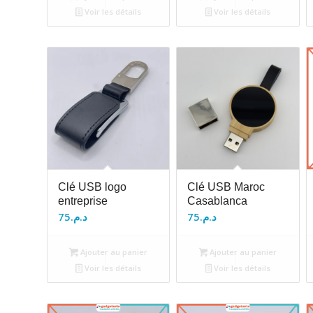
Voir les détails
Voir les détails
Clé USB logo
Clé USB Maroc
entreprise
Casablanca
75
د.م.
75
د.م.
Ajouter au panier
Ajouter au panier
Voir les détails
Voir les détails