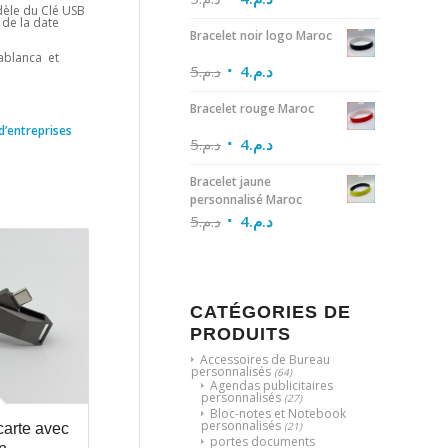
dèle du Clé USB
 de la date
Bracelet noir logo Maroc
sablanca et
5
د.م.
4
د.م.
Bracelet rouge Maroc
d’entreprises
5
د.م.
4
د.م.
Bracelet jaune
personnalisé Maroc
5
د.م.
4
د.م.
CATÉGORIES DE
PRODUITS
Accessoires de Bureau
personnalisés
(64)
Agendas publicitaires
personnalisés
(27)
Bloc-notes et Notebook
personnalisés
(21)
arte avec
portes documents