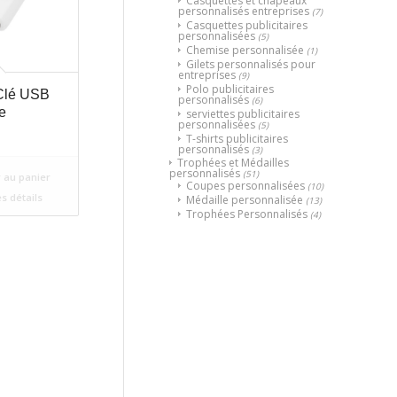
Casquettes et chapeaux
personnalisés entreprises
(7)
Casquettes publicitaires
personnalisées
(5)
Chemise personnalisée
(1)
Gilets personnalisés pour
entreprises
(9)
Polo publicitaires
Clé USB
personnalisés
(6)
re
serviettes publicitaires
personnalisées
(5)
T-shirts publicitaires
personnalisés
(3)
Trophées et Médailles
personnalisés
(51)
 au panier
Coupes personnalisées
(10)
es détails
Médaille personnalisée
(13)
Trophées Personnalisés
(4)