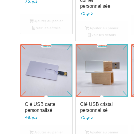
coffret
75
د.م.
personnalisée
75
د.م.
Ajouter au panier
Voir les détails
Ajouter au panier
Voir les détails
Clé USB carte
Clé USB cristal
personnalisé
personnalisé
48
د.م.
75
د.م.
Ajouter au panier
Ajouter au panier