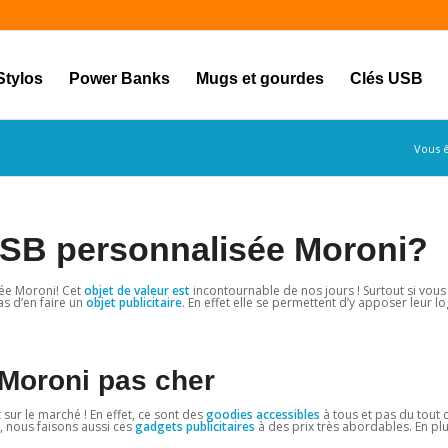
Stylos
Power Banks
Mugs et gourdes
Clés USB
Vous ê
USB personnalisée Moroni?
sée Moroni! Cet
objet de valeur est
incontournable de nos jours ! Surtout si vous 
as d’en faire un
objet publicitaire
. En effet elle se permettent d’y apposer leur lo
Moroni pas cher
 sur le marché ! En effet, ce sont des
goodies accessibles
à tous et pas du tout c
, nous faisons aussi ces
gadgets publicitaires
à des prix très abordables. En plu