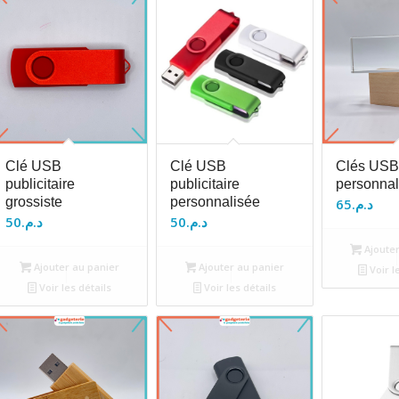
Clé USB
Clé USB
Clés USB
publicitaire
publicitaire
personnal
grossiste
personnalisée
65
د.م.
50
د.م.
50
د.م.
Ajouter
Ajouter au panier
Ajouter au panier
Voir l
Voir les détails
Voir les détails