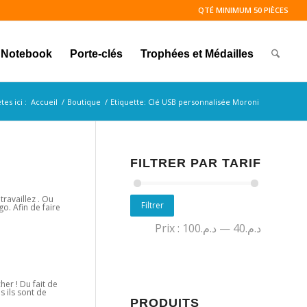
QTÉ MINIMUM 50 PIÈCES
Notebook
Porte-clés
Trophées et Médailles
tes ici :
Accueil
/
Boutique
/
Etiquette: Clé USB personnalisée Moroni
FILTRER PAR TARIF
travaillez . Ou
Filtrer
go. Afin de faire
Prix :
د.م.100
—
د.م.40
her ! Du fait de
s ils sont de
PRODUITS