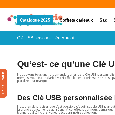
Catalogue 2025
Coffrets cadeaux
Sac
Clé USB personnalisée Moroni
Qu’est- ce qu’une Clé 
Devis Gratuit
Nous avons tous une fois entendu parler de la Clé USB personnali
même si vous êtes salarié ! A cet effet, les entreprises ne se lasse p
paraître leur marque
Des Clé USB personnalisée 
Il est bien de préciser que c’est possible d’avoir ses clé USB partout
la grande concurrence qui règne. A cet effet, pour nous démarquer
bonne qualité ! Alors, venez découvrir notre collection.