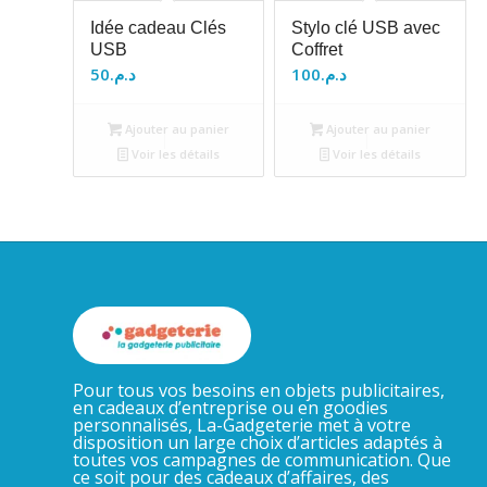
Idée cadeau Clés
Stylo clé USB avec
USB
Coffret
50
د.م.
100
د.م.
Ajouter au panier
Ajouter au panier
Voir les détails
Voir les détails
Pour tous vos besoins en objets publicitaires,
en cadeaux d’entreprise ou en goodies
personnalisés, La-Gadgeterie met à votre
disposition un large choix d’articles adaptés à
toutes vos campagnes de communication. Que
ce soit pour des cadeaux d’affaires, des