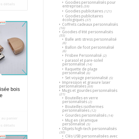
Goodies personnalisés pour
es détails
entreprises
(59)
Goodies publicitaires
(121)
Goodies publicitaires
écologiques
(37)
Coffrets cadeaux personnalisés
(16)
Goodies d'été personnalisés
(55)
Balle anti stress personnalisé
(6)
Ballon de foot personnalisé
(6)
Frisbee Personnalisé
(2)
parasol et pare-soleil
personnalisé
(14)
Raquette de plage
personnalisé
(6)
Set voyage personnalisé
(5)
Impression et gravure laser
personnalisées
(69)
isée bois
Mugs et gourdes personnalisés
(21)
e
Bouteilles en verre
personnalisés
(2)
Bouteilles isothermes
personnalisées
(12)
Gourdes personnalisés
(14)
 au panier
Mug en céramique
personnalisé
(5)
es détails
Objets high-tech personnalisés
(30)
Clés USB personnalisées avec