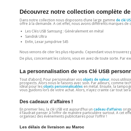
Découvrez notre collection complète d
Dans notre collection nous disposons d’une large gamme
de clé US
offre à la demande. A cet effet, nous avons différents marques de 
Les Clés USB Samsung : Généralement en métal
Sandisk Ultra
Enfin, Lexar jumpdrive S45
Nous venons de citer les plus répandu. Cependant vous trouverez 
De plus, concernant les coloris, vous en avez de toute sorte. Par exem
La personnalisation de vos Clé USB person
Tout d’abord, Pour personnaliser vos
objets de valeur
, nous utilis
prospects. Alors nous le faisons avec soin. Par ailleurs, comme te
idéal pour les
objets personnalisables
en métal. Ensuite, la tampogr
vous guidons lors de votre achat. Alors, n’ayez crainte car tout sera 
Des cadeaux d’affaires !
En premier lieu, la clé USB est aujourd’hui un
cadeau d’affaires
origi
il faudrait penser à l’offrir de manière particulière surtout. A cet 
organisez des évènements publicitaires pour l’offrir !
Les délais de livraison au Maroc