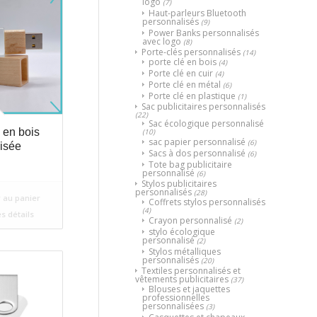
logo
(7)
Haut-parleurs Bluetooth
personnalisés
(9)
Power Banks personnalisés
avec logo
(8)
Porte-clés personnalisés
(14)
porte clé en bois
(4)
Porte clé en cuir
(4)
Porte clé en métal
(6)
Porte clé en plastique
(1)
Sac publicitaires personnalisés
(22)
Sac écologique personnalisé
 en bois
(10)
sac papier personnalisé
(6)
isée
Sacs à dos personnalisé
(6)
Tote bag publicitaire
personnalisé
(6)
Stylos publicitaires
personnalisés
(28)
 au panier
Coffrets stylos personnalisés
(4)
es détails
Crayon personnalisé
(2)
stylo écologique
personnalisé
(2)
Stylos métalliques
personnalisés
(20)
Textiles personnalisés et
vêtements publicitaires
(37)
Blouses et jaquettes
professionnelles
personnalisées
(3)