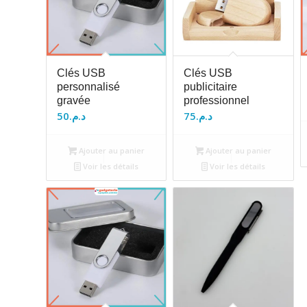
Clés USB
Clés USB
personnalisé
publicitaire
gravée
professionnel
50
د.م.
75
د.م.
Ajouter au panier
Ajouter au panier
Voir les détails
Voir les détails