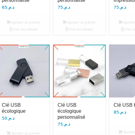
personnalisé
personnalisé
impressio
65
د.م.
75
د.م.
75
د.م.
Ajouter au panier
Ajouter au panier
Ajouter
Voir les détails
Voir les détails
Voir l
Clé USB
Clé USB
Clé USB K
écologique
écologique
85
د.م.
personnalisé
50
د.م.
75
د.م.
Ajouter
Ajouter au panier