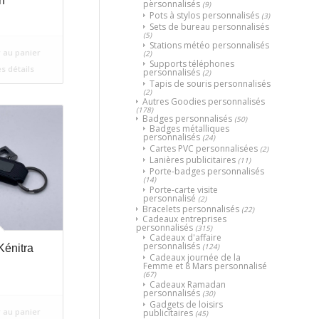
n
personnalisés
(9)
Pots à stylos personnalisés
(3)
Sets de bureau personnalisés
(5)
Stations météo personnalisés
 au panier
(2)
Supports téléphones
es détails
personnalisés
(2)
Tapis de souris personnalisés
(2)
Autres Goodies personnalisés
(178)
Badges personnalisés
(50)
Badges métalliques
personnalisés
(24)
Cartes PVC personnalisées
(2)
Lanières publicitaires
(11)
Porte-badges personnalisés
(14)
Porte-carte visite
personnalisé
(2)
Bracelets personnalisés
(22)
Cadeaux entreprises
personnalisés
(315)
Cadeaux d'affaire
personnalisés
(124)
énitra
Cadeaux journée de la
Femme et 8 Mars personnalisé
(67)
Cadeaux Ramadan
personnalisés
(30)
Gadgets de loisirs
 au panier
publicitaires
(45)