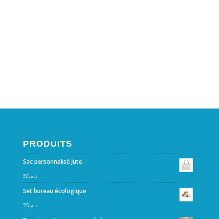
PRODUITS
Sac personnalisé Jute
30
د.م.
Set bureau écologique
35
د.م.