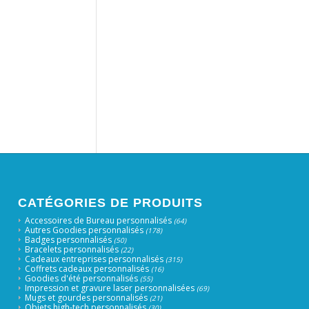
CATÉGORIES DE PRODUITS
Accessoires de Bureau personnalisés
(64)
Autres Goodies personnalisés
(178)
Badges personnalisés
(50)
Bracelets personnalisés
(22)
Cadeaux entreprises personnalisés
(315)
Coffrets cadeaux personnalisés
(16)
Goodies d'été personnalisés
(55)
Impression et gravure laser personnalisées
(69)
Mugs et gourdes personnalisés
(21)
Objets high-tech personnalisés
(30)