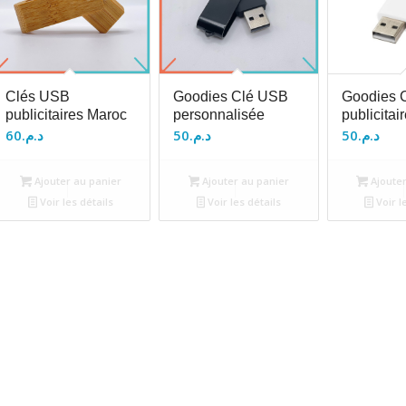
Clés USB
Goodies Clé USB
Goodies 
publicitaires Maroc
personnalisée
publicitai
60
د.م.
50
د.م.
50
د.م.
Ajouter au panier
Ajouter au panier
Ajouter
Voir les détails
Voir les détails
Voir l