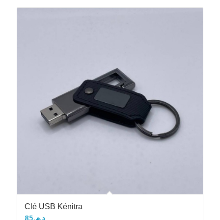
Clé USB Kénitra
85
د.م.