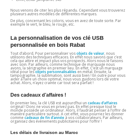
Nous venons de citer les plus répandu. Cependant vous trouverez
plusieurs autres modèles de différentes marques.
De plus, concernant les coloris, vous en avez de toute sorte. Par
exemple le vert, le bleu, le rouge, etc.
La personnalisation de vos clé USB
personnalisée en bois Rabat
Tout d’abord, Pour personnaliser vos
objets de valeur
, nous
utilisons des techniques efficaces. En effet nous savons que c’est
cela qui attire et impact plus vos prospects. Alors nous le faisons
avec soin. Par ailleurs, comme technique de marquage nous
avons, la sérigraphie en premier lieu. En effet, C’est un marquage
idéal pour les
objets personnalisables
en métal. Ensuite, la
tampographie, la sublimation, sont aussi bien ! En outre pour vous
aider à faire un choix optimal, nous vous guidons lors de votre
achat. Alors, n’ayez crainte car tout sera parfait !
Des cadeaux d’affaires !
En premier lieu, la clé USB est aujourd’hui un
cadeau d’affaires
original ! Donc ne vous en privez pas. En effet presque tout le
monde possède un ordinateur. Alors, il faudrait penser à l’offrir de
manière particulière surtout. A cet effet, vous pourriez les donner
comme
cadeaux de fin d’année
à vos collaborateurs. Par ailleurs,
organisez des évènements publicitaires pour l’offrir !
Les délais de livraison au Maroc