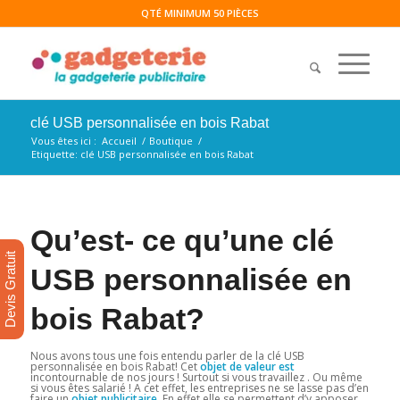
QTÉ MINIMUM 50 PIÈCES
clé USB personnalisée en bois Rabat
Vous êtes ici :
Accueil
/
Boutique
/
Etiquette: clé USB personnalisée en bois Rabat
Qu’est- ce qu’une clé
Devis Gratuit
USB personnalisée en
bois Rabat?
Nous avons tous une fois entendu parler de la clé USB
personnalisée en bois Rabat! Cet
objet de valeur est
incontournable de nos jours ! Surtout si vous travaillez . Ou même
si vous êtes salarié ! A cet effet, les entreprises ne se lasse pas d’en
faire un
objet publicitaire
. En effet elle se permettent d’y apposer