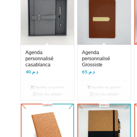
Agenda
Agenda
personnalisé
personnalisé
casablanca
Grossiste
40
د.م.
65
د.م.
Ajouter au panier
Ajouter au panier
Voir les détails
Voir les détails