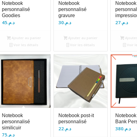
Notebook
Notebook
Notebook
personnalisé
personnalisé
personnal
Goodies
gravure
impressio
45
د.م.
30
د.م.
27
د.م.
Ajouter au panier
Ajouter au panier
Ajouter
Voir les détails
Voir les détails
Voir l
Notebook
Notebook post-it
Notebook
personnalisé
personnalisé
Bank Per
similicuir
22
د.م.
380
د.م.
75
د.م.