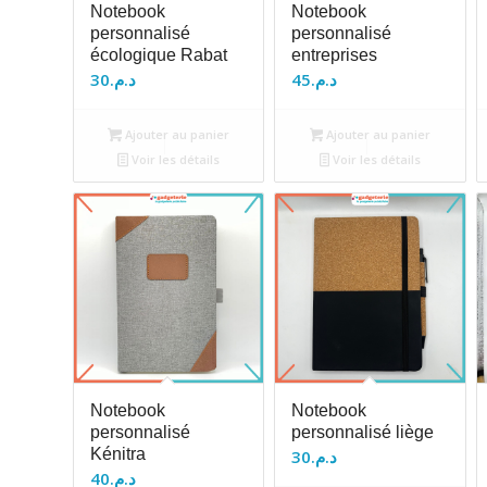
Notebook
Notebook
personnalisé
personnalisé
écologique Rabat
entreprises
30
د.م.
45
د.م.
Ajouter au panier
Ajouter au panier
Voir les détails
Voir les détails
Notebook
Notebook
personnalisé
personnalisé liège
Kénitra
30
د.م.
40
د.م.