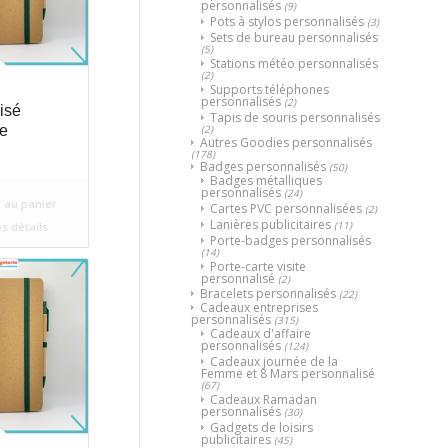
personnalisés
(9)
Pots à stylos personnalisés
(3)
Sets de bureau personnalisés
(5)
Stations météo personnalisés
(2)
Supports téléphones
personnalisés
(2)
isé
Tapis de souris personnalisés
(2)
e
Autres Goodies personnalisés
(178)
Badges personnalisés
(50)
Badges métalliques
personnalisés
(24)
 au panier
Cartes PVC personnalisées
(2)
Lanières publicitaires
(11)
es détails
Porte-badges personnalisés
(14)
Porte-carte visite
personnalisé
(2)
Bracelets personnalisés
(22)
Cadeaux entreprises
personnalisés
(315)
Cadeaux d'affaire
personnalisés
(124)
Cadeaux journée de la
Femme et 8 Mars personnalisé
(67)
Cadeaux Ramadan
personnalisés
(30)
Gadgets de loisirs
publicitaires
(45)