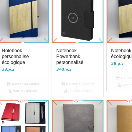
Notebook
Notebook
Notebook
personnalise
Powerbank
écologiqu
écologique
personnalisé
38
د.م.
38
د.م.
340
د.م.
Ajouter
Ajouter au panier
Ajouter au panier
Voir l
Voir les détails
Voir les détails