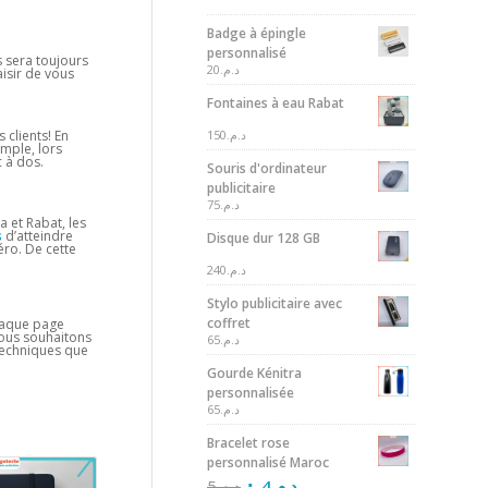
Badge à épingle
personnalisé
s sera toujours
20
د.م.
isir de vous
Fontaines à eau Rabat
150
د.م.
 clients! En
mple, lors
 à dos.
Souris d'ordinateur
publicitaire
75
د.م.
 et Rabat, les
s
d’atteindre
Disque dur 128 GB
ro. De cette
240
د.م.
Stylo publicitaire avec
coffret
chaque page
nous souhaitons
65
د.م.
 techniques que
Gourde Kénitra
personnalisée
65
د.م.
Bracelet rose
personnalisé Maroc
5
د.م.
4
د.م.