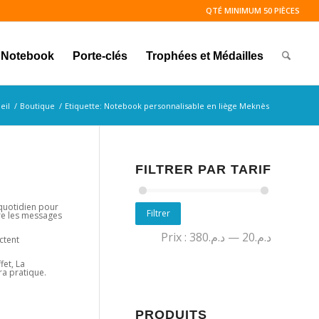
QTÉ MINIMUM 50 PIÈCES
Notebook
Porte-clés
Trophées et Médailles
eil
/
Boutique
/
Etiquette: Notebook personnalisable en liège Meknès
FILTRER PAR TARIF
 quotidien pour
Filtrer
ire les messages
Prix :
د.م.380
—
د.م.20
ctent
fet, La
ra pratique.
PRODUITS