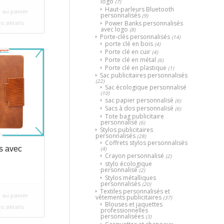
logo
(7)
Haut-parleurs Bluetooth
 au panier
personnalisés
(9)
Power Banks personnalisés
es détails
avec logo
(8)
Porte-clés personnalisés
(14)
porte clé en bois
(4)
Porte clé en cuir
(4)
Porte clé en métal
(6)
Porte clé en plastique
(1)
Sac publicitaires personnalisés
(22)
Sac écologique personnalisé
(10)
sac papier personnalisé
(6)
Sacs à dos personnalisé
(6)
Tote bag publicitaire
personnalisé
(6)
Stylos publicitaires
personnalisés
(28)
Coffrets stylos personnalisés
s avec
(4)
Crayon personnalisé
(2)
stylo écologique
personnalisé
(2)
Stylos métalliques
personnalisés
(20)
Textiles personnalisés et
 au panier
vêtements publicitaires
(37)
Blouses et jaquettes
es détails
professionnelles
personnalisées
(3)