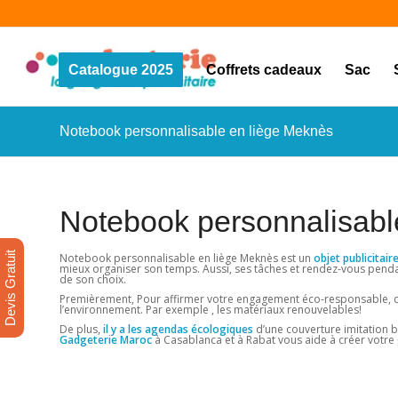
Catalogue 2025
Coffrets cadeaux
Sac
Notebook personnalisable en liège Meknès
Notebook personnalisabl
Devis Gratuit
Notebook personnalisable en liège Meknès est un
objet publicitair
mieux organiser son temps. Aussi, ses tâches et rendez-vous pendan
de son choix.
Premièrement, Pour affirmer votre engagement éco-responsable, chois
l’environnement. Par exemple , les matériaux renouvelables!
De plus,
il y a les agendas écologiques
d’une couverture imitation bo
Gadgeterie Maroc
à Casablanca et à Rabat vous aide à créer votre