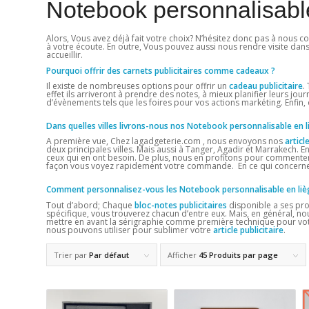
Notebook personnalisabl
Alors, Vous avez déjà fait votre choix? N’hésitez donc pas à nous co
à votre écoute. En outre, Vous pouvez aussi nous rendre visite dan
accueillir.
Pourquoi offrir des carnets publicitaires comme cadeaux ?
Il existe de nombreuses options pour offrir un
cadeau publicitaire
.
effet ils arriveront à prendre des notes, à mieux planifier leurs jou
d’évènements tels que les foires pour vos actions markéting. Enfin
Dans quelles villes livrons-nous nos Notebook personnalisable en
A première vue, Chez lagadgeterie.com , nous envoyons nos
articl
deux principales villes. Mais aussi à Tanger, Agadir et Marrakech. En
ceux qui en ont besoin. De plus, nous en profitons pour commenter
façon vous voyez rapidement votre commande. En ce qui concerne 
Comment personnalisez-vous les Notebook personnalisable en li
Tout d’abord; Chaque
bloc-notes publicitaires
disponible a ses pro
spécifique, vous trouverez chacun d’entre eux. Mais, en général, no
mettre en avant la sérigraphie comme première technique pour votre
nous pouvons utiliser pour sublimer votre
article publicitaire
.
Trier par
Par défaut
Afficher
45 Produits par page