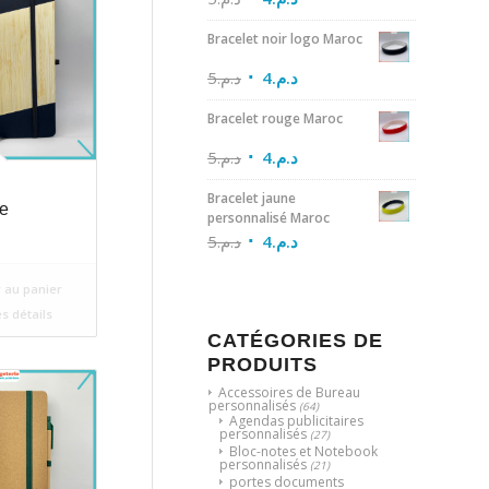
Bracelet noir logo Maroc
5
د.م.
4
د.م.
Bracelet rouge Maroc
5
د.م.
4
د.م.
Bracelet jaune
e
personnalisé Maroc
5
د.م.
4
د.م.
 au panier
es détails
CATÉGORIES DE
PRODUITS
Accessoires de Bureau
personnalisés
(64)
Agendas publicitaires
personnalisés
(27)
Bloc-notes et Notebook
personnalisés
(21)
portes documents