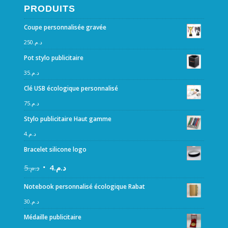
PRODUITS
Coupe personnalisée gravée
250
د.م.
Pot stylo publicitaire
35
د.م.
Clé USB écologique personnalisé
75
د.م.
Stylo publicitaire Haut gamme
4
د.م.
Bracelet silicone logo
5
د.م.
4
د.م.
Notebook personnalisé écologique Rabat
30
د.م.
Médaille publicitaire