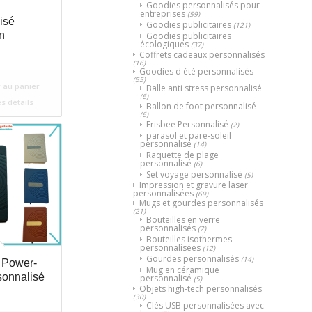
Goodies personnalisés pour
entreprises
(59)
isé
Goodies publicitaires
(121)
n
Goodies publicitaires
écologiques
(37)
Coffrets cadeaux personnalisés
(16)
Goodies d'été personnalisés
(55)
 au panier
Balle anti stress personnalisé
(6)
es détails
Ballon de foot personnalisé
(6)
Frisbee Personnalisé
(2)
parasol et pare-soleil
personnalisé
(14)
Raquette de plage
personnalisé
(6)
Set voyage personnalisé
(5)
Impression et gravure laser
personnalisées
(69)
Mugs et gourdes personnalisés
(21)
Bouteilles en verre
personnalisés
(2)
Bouteilles isothermes
personnalisées
(12)
Gourdes personnalisés
(14)
 Power-
Mug en céramique
sonnalisé
personnalisé
(5)
Objets high-tech personnalisés
(30)
Clés USB personnalisées avec