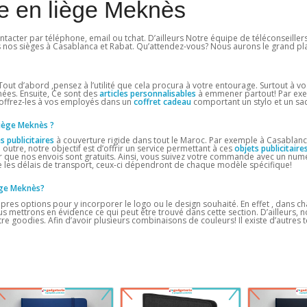
e en liège Meknès
ntacter par téléphone, email ou tchat. D’ailleurs Notre équipe de téléconseiller
s nos sièges à Casablanca et Rabat. Qu’attendez-vous? Nous aurons le grand pla
 Tout d’abord ,pensez à l’utilité que cela procura à votre entourage. Surtout à vos
rnées. Ensuite, Ce sont des
articles personnalisables
à emmener partout! Par exe
, offrez-les à vos employés dans un
coffret cadeau
comportant un stylo et un sac
 liège Meknès
?
es publicitaires
à couverture rigide dans tout le Maroc. Par exemple à Casablanca
 outre, notre objectif est d’offrir un service permettant à ces
objets publicitaire
 que nos envois sont gratuits. Ainsi, vous suivez votre commande avec un numé
les délais de transport, ceux-ci dépendront de chaque modèle spécifique!
ège Meknès?
pres options pour y incorporer le logo ou le design souhaité. En effet , dans 
us mettrons en évidence ce qui peut être trouvé dans cette section. D’ailleurs, 
 goodies. Afin d’avoir plusieurs combinaisons de couleurs! Il existe d’autres