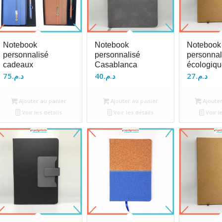
Notebook
Notebook
Notebook
personnalisé
personnalisé
personnal
cadeaux
Casablanca
écologiqu
75
د.م.
40
د.م.
27
د.م.
Ajouter au panier
Ajouter au panier
Ajouter
Voir les détails
Voir les détails
Voir l