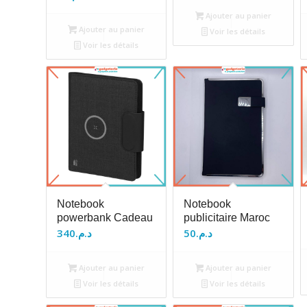
Ajouter au panier
Ajouter au panier
Voir les détails
Voir les détails
Notebook
Notebook
powerbank Cadeau
publicitaire Maroc
340
د.م.
50
د.م.
Ajouter au panier
Ajouter au panier
Voir les détails
Voir les détails