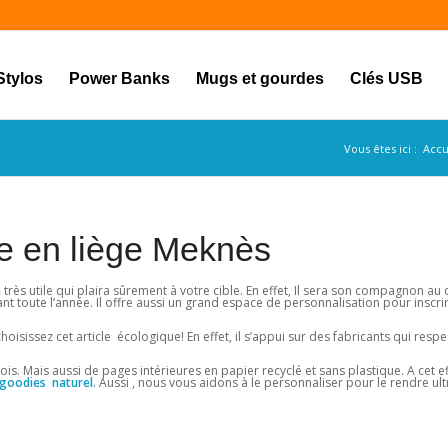
Stylos
Power Banks
Mugs et gourdes
Clés USB
Vous êtes ici :
Accu
e en liège Meknès
e
très utile qui plaira sûrement à votre cible. En effet, Il sera son compagnon au
t toute l’année. Il offre aussi un grand espace de personnalisation pour inscr
issez cet article écologique! En effet, il s’appui sur des fabricants qui respe
is. Mais aussi de pages intérieures en papier recyclé et sans plastique. A cet ef
goodies naturel.
Aussi , nous vous aidons à le personnaliser pour le rendre ult