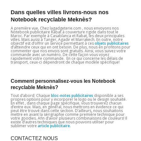
Dans quelles villes livrons-nous nos
Notebook recyclable Meknès
?
A première vue, Chez lagadgeterie.com , nous envoyons nos
Notebook publicitaire Rabat à couverture rigide dans tout le
Maroc. Par exemple à Casablanca et Rabat, les deux principales
villes. Mais aussi à Tanger, Agadir et Marrakech. En outre, notre
objectif est d’offrir un service permettant à ces
objets publicitaires
d’atteindre ceux qui en ont besoin. De plus, nous en profitons pour
commenter que nos envois sont gratuits. Ainsi, vous suivez votre
commande avec un numéro. De cette façon vous voyez
rapidement votre commande. En ce qui concerne les délais de
transport, ceux-ci dépendront de chaque modèle spécifique!
Comment personnalisez-vous les Notebook
recyclable Meknès?
Tout d’abord; Chaque
bloc-notes publicitaires
disponible a ses
propres options pour y incorporer le logo ou le design souhaité.
En effet , dans chaque page spécifique, vous trouverez chacun
d’entre eux. Mais, en général, nous mettrons en évidence ce qui
peut être trouvé dans cette section. D’ailleurs, nous souhaitons
mettre en avant la sérigraphie comme première technique pour
votre goodies. Afin d’avoir plusieurs combinaisons de couleurs! Il
existe d’autres techniques que nous pouvons utiliser pour
sublimer votre
article publicitaire
.
CONTACTEZ NOUS