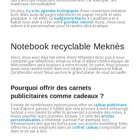
fabricants qui respectent l’environnement. Par exemple , les
matériaux renouvelables!
De plus,
il y a les agendas écologiques
d’une couverture imitation
bois. Mais aussi de pages intérieures en papier recyclé et sans
plastique. A cet effet, La
Gadgeterie Maroc
à Casablanca et à
Rabat vous aide à créer votre
goodies naturel.
Aussi , nous vous
aidons à le personnaliser pour le rendre ultra pratique.
Notebook recyclable Meknès
Alors, Vous avez déjà fait votre choix? N’hésitez donc pas à nous
contacter par téléphone, email ou tchat. D’ailleurs Notre équipe de
téléconseillers sera toujours à votre écoute. En outre, Vous pouvez
aussi nous rendre visite dans nos sièges à Casablanca et Rabat.
Qu’attendez-vous? Nous aurons le grand plaisir de vous accueillir.
Pourquoi offrir des carnets
publicitaires comme cadeaux ?
Il existe de nombreuses options pour offrir un
cadeau publicitaire
.
Tout d’abord ,pensez à l’utilité que cela procura à votre entourage.
Surtout à vos clients! En effet ils arriveront à prendre des notes, à
mieux planifier leurs journées. Ensuite, Ce sont des
articles
personnalisables
à emmener partout! Par exemple, lors
d’évènements tels que les foires pour vos actions markéting. Enfin,
offrez-les à vos employés dans un
coffret cadeau
comportant un
stylo et un sac à dos.