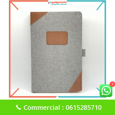
1
Notebook Rabat
Commercial : 0615285710
40
د.م.