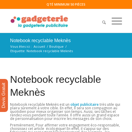
QTÉ MINIMUM 50 PIÈCES
Notebook recyclable Meknès
Vous êtes ici :
Accueil
/
Boutique
/
Etiquette: Notebook recyclable Meknès
Notebook recyclable
Devis Gratuit
Meknès
Notebook recyclable Meknès est un
objet publicitaire
très utile qui
plaira sûrement à votre cible. En effet, Il sera son compagnon au
quotidien pour mieux organiser son temps. Aussi, ses tâches et
rendez-vous pendant toute l’année. Il offre aussi un grand espace
de personnalisation pour inscrire les messages de son choix.
Premièrement, Pour affirmer votre engagement éco-responsable,
choisissez cet article écologique! En effet, il s’appui sur des