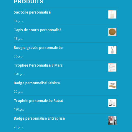
PRODUITS
Sac toile personnalisé
14
د.م.
Tapis de souris personnalisé
15
د.م.
Bougie gravée personnalisée
35
د.م.
Trophée Personnalisé 8 Mars
170
د.م.
Badge personnalisé Kénitra
20
د.م.
Trophée personnalisée Rabat
180
د.م.
Badge personnalise Entreprise
20
د.م.