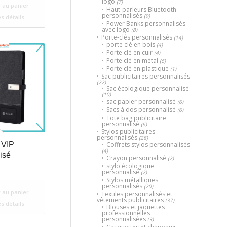
logo
(7)
 au panier
Haut-parleurs Bluetooth
personnalisés
(9)
es détails
Power Banks personnalisés
avec logo
(8)
Porte-clés personnalisés
(14)
porte clé en bois
(4)
Porte clé en cuir
(4)
Porte clé en métal
(6)
Porte clé en plastique
(1)
Sac publicitaires personnalisés
(22)
Sac écologique personnalisé
(10)
sac papier personnalisé
(6)
Sacs à dos personnalisé
(6)
Tote bag publicitaire
personnalisé
(6)
Stylos publicitaires
personnalisés
(28)
Coffrets stylos personnalisés
 VIP
(4)
isé
Crayon personnalisé
(2)
stylo écologique
personnalisé
(2)
Stylos métalliques
personnalisés
(20)
 au panier
Textiles personnalisés et
vêtements publicitaires
(37)
es détails
Blouses et jaquettes
professionnelles
personnalisées
(3)