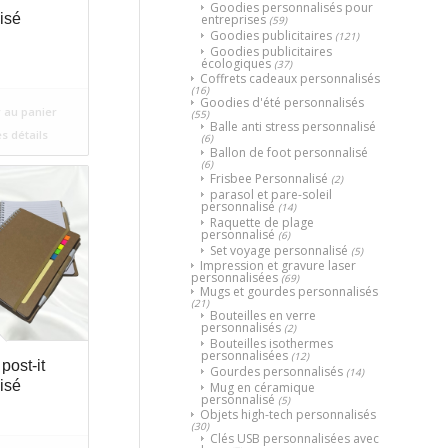
Goodies personnalisés pour
isé
entreprises
(59)
Goodies publicitaires
(121)
Goodies publicitaires
écologiques
(37)
Coffrets cadeaux personnalisés
(16)
Goodies d'été personnalisés
 au panier
(55)
Balle anti stress personnalisé
es détails
(6)
Ballon de foot personnalisé
(6)
Frisbee Personnalisé
(2)
parasol et pare-soleil
personnalisé
(14)
Raquette de plage
personnalisé
(6)
Set voyage personnalisé
(5)
Impression et gravure laser
personnalisées
(69)
Mugs et gourdes personnalisés
(21)
Bouteilles en verre
personnalisés
(2)
Bouteilles isothermes
personnalisées
(12)
post-it
Gourdes personnalisés
(14)
isé
Mug en céramique
personnalisé
(5)
Objets high-tech personnalisés
(30)
Clés USB personnalisées avec