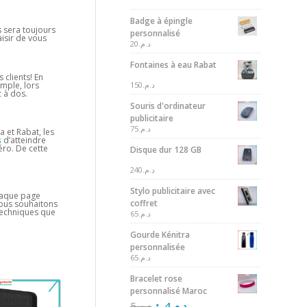
Badge à épingle
s sera toujours
personnalisé
isir de vous
20
د.م.
Fontaines à eau Rabat
 clients! En
150
د.م.
mple, lors
 à dos.
Souris d'ordinateur
publicitaire
75
د.م.
 et Rabat, les
s
d’atteindre
ro. De cette
Disque dur 128 GB
240
د.م.
Stylo publicitaire avec
chaque page
coffret
nous souhaitons
 techniques que
65
د.م.
Gourde Kénitra
personnalisée
65
د.م.
Bracelet rose
personnalisé Maroc
5
د.م.
4
د.م.