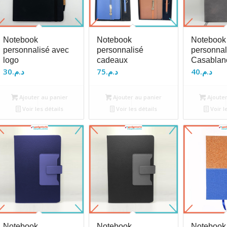
Notebook
Notebook
Notebook
personnalisé avec
personnalisé
personnal
logo
cadeaux
Casablan
30
د.م.
75
د.م.
40
د.م.
Ajouter au panier
Ajouter au panier
Ajouter
Voir les détails
Voir les détails
Voir l
Notebook
Notebook
Notebook