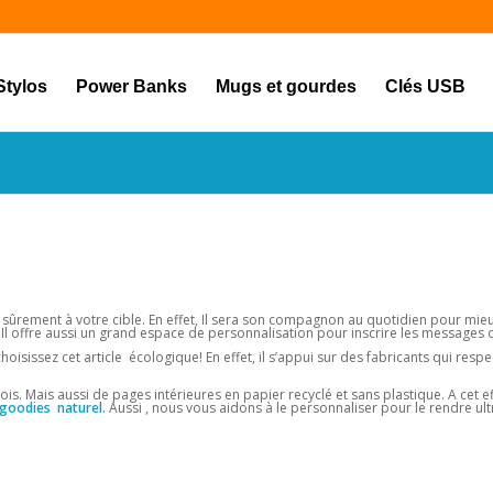
Stylos
Power Banks
Mugs et gourdes
Clés USB
ra sûrement à votre cible. En effet, Il sera son compagnon au quotidien pour mie
 Il offre aussi un grand espace de personnalisation pour inscrire les messages 
issez cet article écologique! En effet, il s’appui sur des fabricants qui respe
is. Mais aussi de pages intérieures en papier recyclé et sans plastique. A cet ef
goodies naturel.
Aussi , nous vous aidons à le personnaliser pour le rendre ult