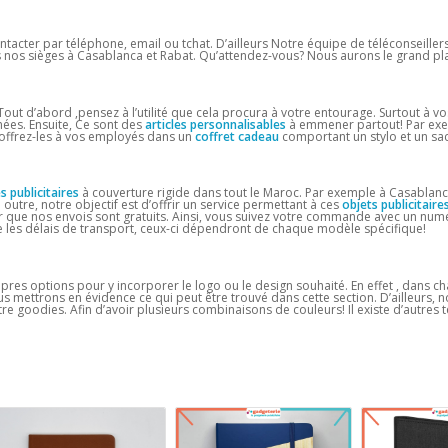
ntacter par téléphone, email ou tchat. D’ailleurs Notre équipe de téléconseiller
s nos sièges à Casablanca et Rabat. Qu’attendez-vous? Nous aurons le grand pla
 Tout d’abord ,pensez à l’utilité que cela procura à votre entourage. Surtout à vos
rnées. Ensuite, Ce sont des
articles personnalisables
à emmener partout! Par exe
, offrez-les à vos employés dans un
coffret cadeau
comportant un stylo et un sac
es publicitaires
à couverture rigide dans tout le Maroc. Par exemple à Casablanca
 outre, notre objectif est d’offrir un service permettant à ces
objets publicitaire
 que nos envois sont gratuits. Ainsi, vous suivez votre commande avec un numé
les délais de transport, ceux-ci dépendront de chaque modèle spécifique!
pres options pour y incorporer le logo ou le design souhaité. En effet , dans 
us mettrons en évidence ce qui peut être trouvé dans cette section. D’ailleurs, 
 goodies. Afin d’avoir plusieurs combinaisons de couleurs! Il existe d’autres