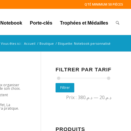
QTÉ MINIMUM 50 PIÈCES
Notebook
Porte-clés
Trophées et Médailles
Vous êtes ici :
Accueil
/
Boutique
/
Etiquette: Notebook personnalisé
FILTRER PAR TARIF
ux organiser
Filtrer
de son choix.
ctent
Prix :
د.م.380
—
د.م.20
fet, La
ra pratique.
PRODUITS