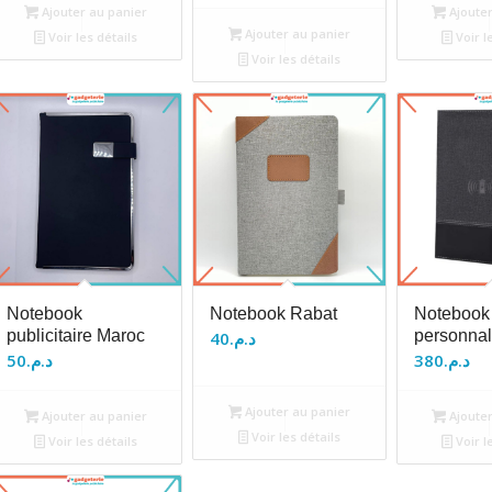
Ajouter au panier
Ajouter
Ajouter au panier
Voir les détails
Voir l
Voir les détails
Notebook
Notebook Rabat
Notebook
publicitaire Maroc
personnal
40
د.م.
50
د.م.
380
د.م.
Ajouter au panier
Ajouter au panier
Ajouter
Voir les détails
Voir les détails
Voir l