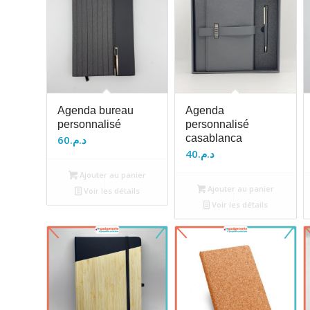
Agenda bureau
Agenda
personnalisé
personnalisé
casablanca
60
د.م.
40
د.م.
Ajouter au panier
Ajouter au panier
Voir les détails
Voir les détails