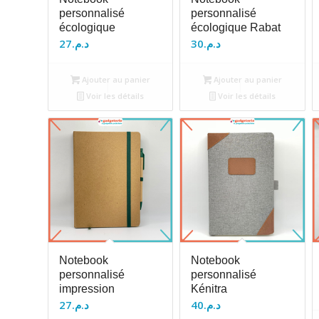
personnalisé
personnalisé
écologique
écologique Rabat
27
د.م.
30
د.م.
Ajouter au panier
Ajouter au panier
Voir les détails
Voir les détails
Notebook
Notebook
personnalisé
personnalisé
impression
Kénitra
27
د.م.
40
د.م.