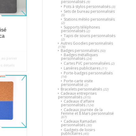
personnalisés
(9)
Pots à stylos personnalisés
(3)
Sets de bureau personnalisés
(5)
Stations météo personnalisés
(2)
Supports téléphones
isé
personnalisés
(2)
Tapis de souris personnalisés
ca
(2)
Autres Goodies personnalisés
(178)
Badges personnalisés
(50)
Badges métalliques
personnalisés
 au panier
(24)
Cartes PVC personnalisées
(2)
es détails
Lanières publicitaires
(11)
Porte-badges personnalisés
(14)
Porte-carte visite
personnalisé
(2)
Bracelets personnalisés
(22)
Cadeaux entreprises
personnalisés
(315)
Cadeaux d'affaire
personnalisés
(124)
Cadeaux journée de la
Femme et 8 Mars personnalisé
(67)
Cadeaux Ramadan
personnalisés
(30)
Gadgets de loisirs
publicitaires
(45)