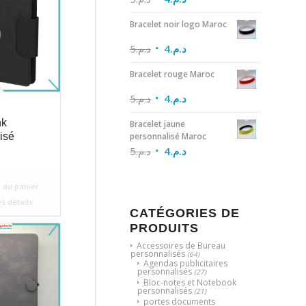
Bracelet noir logo Maroc
5
د.م.
4
د.م.
Bracelet rouge Maroc
5
د.م.
4
د.م.
nk
Bracelet jaune
personnalisé Maroc
isé
5
د.م.
4
د.م.
 au panier
es détails
CATÉGORIES DE
PRODUITS
Accessoires de Bureau
personnalisés
(64)
Agendas publicitaires
personnalisés
(27)
Bloc-notes et Notebook
personnalisés
(21)
portes documents