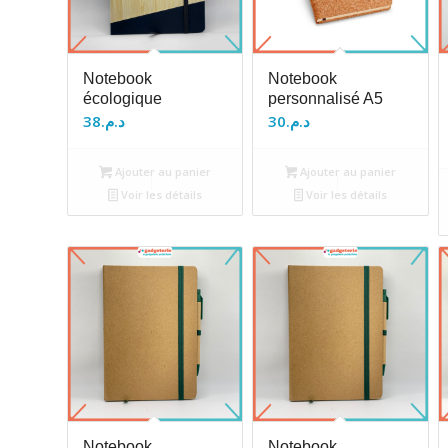
Notebook
Notebook
écologique
personnalisé A5
38
د.م.
30
د.م.
Ajouter au panier
Ajouter au panier
Voir les détails
Voir les détails
Notebook
Notebook