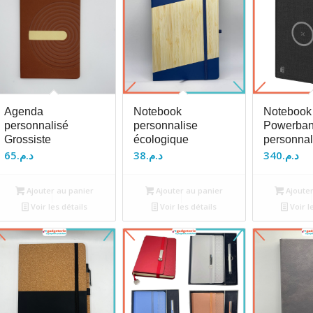
Agenda
Notebook
Notebook
personnalisé
personnalise
Powerba
Grossiste
écologique
personnal
65
د.م.
38
د.م.
340
د.م.
Ajouter au panier
Ajouter au panier
Ajouter
Voir les détails
Voir les détails
Voir l