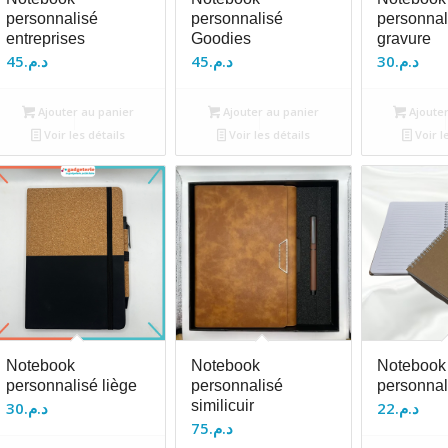
personnalisé
personnalisé
personnal
entreprises
Goodies
gravure
45
د.م.
45
د.م.
30
د.م.
Ajouter au panier
Ajouter au panier
Ajouter
Voir les détails
Voir les détails
Voir l
Notebook
Notebook
Notebook 
personnalisé liège
personnalisé
personnal
similicuir
30
د.م.
22
د.م.
75
د.م.