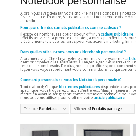
Notebook personnalisé
Alors, Vous avez déjà fait votre choix? N’hésitez donc pas à nous co
à votre écoute. En outre, Vous pouvez aussi nous rendre visite dan
accueillir.
Pourquoi offrir des carnets publicitaires comme cadeaux ?
Il existe de nombreuses options pour offrir un
cadeau publicitaire
.
effet ils arriveront à prendre des notes, à mieux planifier leurs jou
d’évènements tels que les foires pour vos actions markéting. Enfin
Dans quelles villes livrons-nous nos Notebook personnalisé
?
A première vue, Chez lagadgeterie.com , nous envoyons nos
articl
deux principales villes. Mais aussi à Tanger, Agadir et Marrakech. En
ceux qui en ont besoin. De plus, nous en profitons pour commenter
façon vous voyez rapidement votre commande. En ce qui concerne 
Comment personnalisez-vous les Notebook personnalisé?
Tout d’abord; Chaque
bloc-notes publicitaires
disponible a ses pro
spécifique, vous trouverez chacun d’entre eux. Mais, en général, no
mettre en avant la sérigraphie comme première technique pour votre
nous pouvons utiliser pour sublimer votre
article publicitaire
.
Trier par
Par défaut
Afficher
45 Produits par page