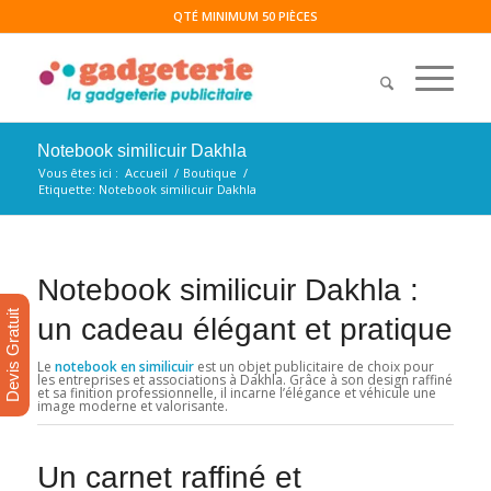
QTÉ MINIMUM 50 PIÈCES
Notebook similicuir Dakhla
Vous êtes ici :
Accueil
/
Boutique
/
Etiquette: Notebook similicuir Dakhla
Notebook similicuir Dakhla :
Devis Gratuit
un cadeau élégant et pratique
Le
notebook en similicuir
est un objet publicitaire de choix pour
les entreprises et associations à Dakhla. Grâce à son design raffiné
et sa finition professionnelle, il incarne l’élégance et véhicule une
image moderne et valorisante.
Un carnet raffiné et