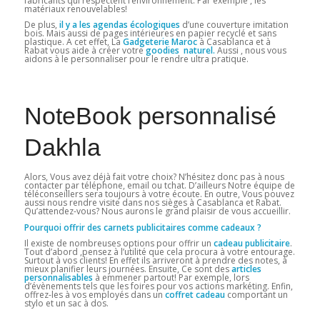
fabricants qui respectent l’environnement. Par exemple , les
matériaux renouvelables!
De plus,
il y a les agendas écologiques
d’une couverture imitation
bois. Mais aussi de pages intérieures en papier recyclé et sans
plastique. A cet effet, La
Gadgeterie Maroc
à Casablanca et à
Rabat vous aide à créer votre
goodies naturel.
Aussi , nous vous
aidons à le personnaliser pour le rendre ultra pratique.
NoteBook personnalisé
Dakhla
Alors, Vous avez déjà fait votre choix? N’hésitez donc pas à nous
contacter par téléphone, email ou tchat. D’ailleurs Notre équipe de
téléconseillers sera toujours à votre écoute. En outre, Vous pouvez
aussi nous rendre visite dans nos sièges à Casablanca et Rabat.
Qu’attendez-vous? Nous aurons le grand plaisir de vous accueillir.
Pourquoi offrir des carnets publicitaires comme cadeaux ?
Il existe de nombreuses options pour offrir un
cadeau publicitaire
.
Tout d’abord ,pensez à l’utilité que cela procura à votre entourage.
Surtout à vos clients! En effet ils arriveront à prendre des notes, à
mieux planifier leurs journées. Ensuite, Ce sont des
articles
personnalisables
à emmener partout! Par exemple, lors
d’évènements tels que les foires pour vos actions markéting. Enfin,
offrez-les à vos employés dans un
coffret cadeau
comportant un
stylo et un sac à dos.