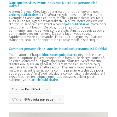
Dans quelles villes livrons-nous nos NoteBook personnalisé
Dakhla
?
A première vue, Chez lagadgeterie.com , nous envoyons nos
articles publicitaires
à couverture rigide dans tout le Maroc. Par
exemple à Casablanca et Rabat, les deux principales villes. Mais
aussi à Tanger, Agadir et Marrakech. En outre, notre objectif est
d’offrir un service permettant à ces
objets publicitaires
d’atteindre
ceux qui en ont besoin. De plus, nous en profitons pour
commenter que nos envois sont gratuits. Ainsi, vous suivez votre
commande avec un numéro. De cette façon vous voyez
rapidement votre commande. En ce qui concerne les délais de
transport, ceux-ci dépendront de chaque modèle spécifique!
Comment personnalisez-vous les NoteBook personnalisé Dakhla?
Tout d’abord; Chaque
bloc-notes publicitaires
disponible a ses
propres options pour y incorporer le logo ou le design souhaité.
En effet , dans chaque page spécifique, vous trouverez chacun
d’entre eux. Mais, en général, nous mettrons en évidence ce qui
peut être trouvé dans cette section. D’ailleurs, nous souhaitons
mettre en avant la sérigraphie comme première technique pour
votre goodies. Afin d’avoir plusieurs combinaisons de couleurs! Il
existe d’autres techniques que nous pouvons utiliser pour
sublimer votre
article publicitaire
.
Trier par
Par défaut
Afficher
45 Produits par page