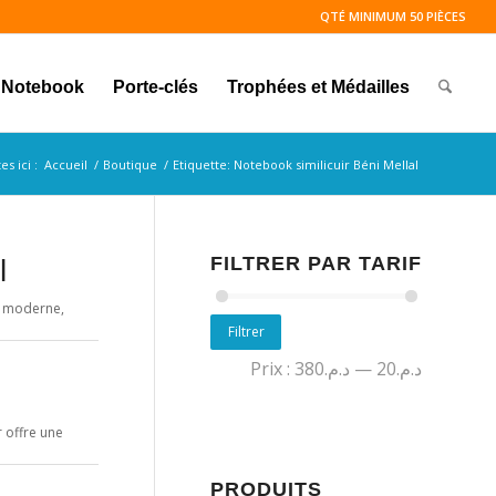
QTÉ MINIMUM 50 PIÈCES
Notebook
Porte-clés
Trophées et Médailles
s ici :
Accueil
/
Boutique
/
Etiquette: Notebook similicuir Béni Mellal
FILTRER PAR TARIF
l
et moderne,
Filtrer
Prix :
د.م.380
—
د.م.20
 offre une
PRODUITS