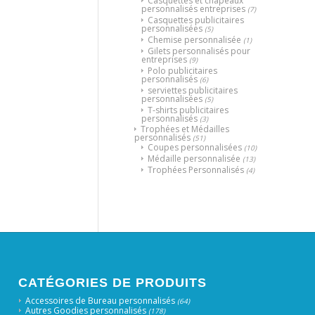
Casquettes et chapeaux
personnalisés entreprises
(7)
Casquettes publicitaires
personnalisées
(5)
Chemise personnalisée
(1)
Gilets personnalisés pour
entreprises
(9)
Polo publicitaires
personnalisés
(6)
serviettes publicitaires
personnalisées
(5)
T-shirts publicitaires
personnalisés
(3)
Trophées et Médailles
personnalisés
(51)
Coupes personnalisées
(10)
Médaille personnalisée
(13)
Trophées Personnalisés
(4)
CATÉGORIES DE PRODUITS
Accessoires de Bureau personnalisés
(64)
Autres Goodies personnalisés
(178)