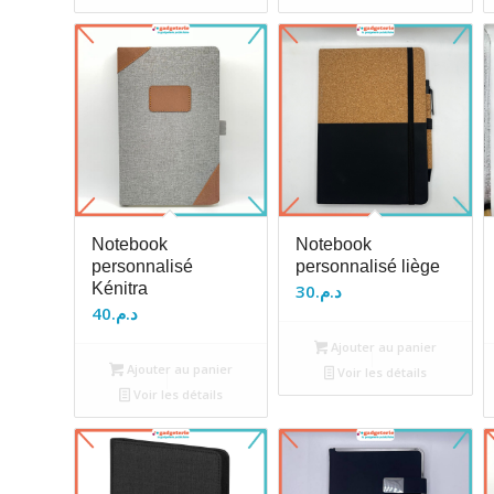
Notebook
Notebook
personnalisé
personnalisé liège
Kénitra
30
د.م.
40
د.م.
Ajouter au panier
Ajouter au panier
Voir les détails
Voir les détails