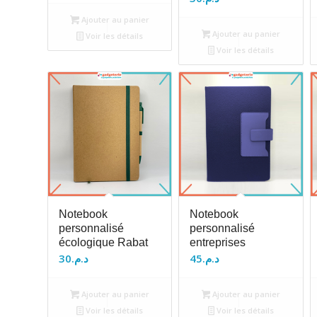
Ajouter au panier
Ajouter au panier
Voir les détails
Voir les détails
Notebook
Notebook
personnalisé
personnalisé
écologique Rabat
entreprises
30
د.م.
45
د.م.
Ajouter au panier
Ajouter au panier
Voir les détails
Voir les détails