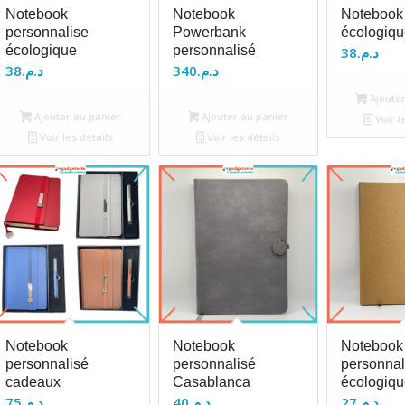
Notebook
Notebook
Notebook
personnalise
Powerbank
écologiqu
écologique
personnalisé
38
د.م.
38
د.م.
340
د.م.
Ajouter
Ajouter au panier
Ajouter au panier
Voir l
Voir les détails
Voir les détails
Notebook
Notebook
Notebook
personnalisé
personnalisé
personnal
cadeaux
Casablanca
écologiqu
75
د.م.
40
د.م.
27
د.م.