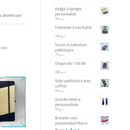
Badge à épingle
personnalisé
e devient une
20
د.م.
Fontaines à eau Rabat
150
د.م.
Souris d'ordinateur
à vos
publicitaire
75
د.م.
Disque dur 128 GB
240
د.م.
Stylo publicitaire avec
coffret
65
د.م.
Gourde Kénitra
personnalisée
65
د.م.
Bracelet rose
personnalisé Maroc
5
د.م.
4
د.م.