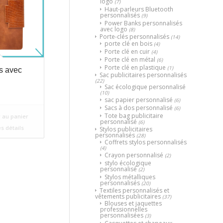
logo
(7)
Haut-parleurs Bluetooth
personnalisés
(9)
Power Banks personnalisés
avec logo
(8)
Porte-clés personnalisés
(14)
porte clé en bois
(4)
Porte clé en cuir
(4)
Porte clé en métal
(6)
Porte clé en plastique
(1)
s avec
Sac publicitaires personnalisés
(22)
Sac écologique personnalisé
(10)
sac papier personnalisé
(6)
Sacs à dos personnalisé
(6)
Tote bag publicitaire
 au panier
personnalisé
(6)
es détails
Stylos publicitaires
personnalisés
(28)
Coffrets stylos personnalisés
(4)
Crayon personnalisé
(2)
stylo écologique
personnalisé
(2)
Stylos métalliques
personnalisés
(20)
Textiles personnalisés et
vêtements publicitaires
(37)
Blouses et jaquettes
professionnelles
personnalisées
(3)