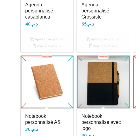
Agenda
Agenda
personnalisé
personnalisé
casablanca
Grossiste
40
د.م.
65
د.م.
Ajouter au panier
Ajouter au panier
Voir les détails
Voir les détails
Notebook
Notebook
personnalisé A5
personnalisé avec
logo
30
د.م.
30
د.م.