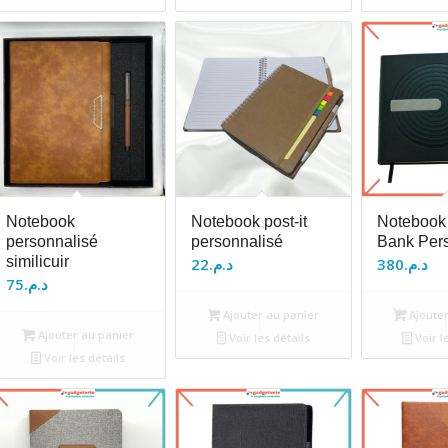
Notebook
Notebook post-it
Notebook
personnalisé
personnalisé
Bank Per
similicuir
22
د.م.
380
د.م.
75
د.م.
Ajouter au panier
Ajouter
Ajouter au panier
Voir les détails
Voir l
Voir les détails