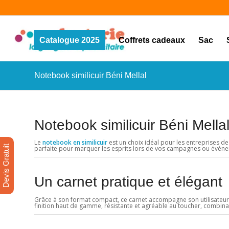
Catalogue 2025
Coffrets cadeaux
Sac
Notebook similicuir Béni Mellal
Notebook similicuir Béni Mellal
Le
notebook en similicuir
est un choix idéal pour les entreprises de
Devis Gratuit
parfaite pour marquer les esprits lors de vos campagnes ou évén
Un carnet pratique et élégant
Grâce à son format compact, ce carnet accompagne son utilisateur 
finition haut de gamme, résistante et agréable au toucher, combinan