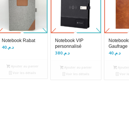
Notebook Rabat
Notebook VIP
Notebook
personnalisé
Gaufrage
40
د.م.
380
د.م.
40
د.م.
Ajouter au panier
Ajouter au panier
Ajouter
Voir les détails
Voir les détails
Voir l