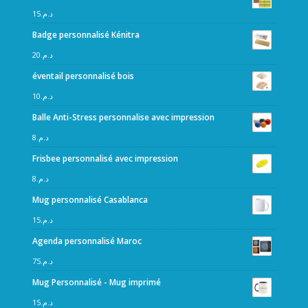
15
د.م.
Badge personnalisé Kénitra
20
د.م.
éventail personnalisé bois
10
د.م.
Balle Anti-Stress personnalise avec impression
8
د.م.
Frisbee personnalisé avec impression
8
د.م.
Mug personnalisé Casablanca
15
د.م.
Agenda personnalisé Maroc
75
د.م.
Mug Personnalisé - Mug imprimé
15
د.م.