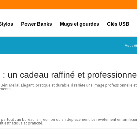
Stylos
Power Banks
Mugs et gourdes
Clés USB
Vous ête
 : un cadeau raffiné et professionne
 Béni Mellal. Élégant, pratique et durable, il reflète une image professionnelle 
ements.
partout : au bureau, en réunion ou en déplacement. Le revêtement en similicuir
t esthétique et praticité.