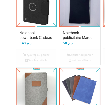
Notebook
Notebook
powerbank Cadeau
publicitaire Maroc
340
د.م.
50
د.م.
Ajouter au panier
Ajouter au panier
Voir les détails
Voir les détails