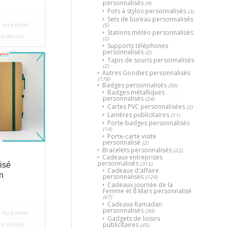
personnalisés
(9)
Pots à stylos personnalisés
(3)
Sets de bureau personnalisés
 au panier
(5)
Stations météo personnalisés
es détails
(2)
Supports téléphones
personnalisés
(2)
Tapis de souris personnalisés
(2)
Autres Goodies personnalisés
(178)
Badges personnalisés
(50)
Badges métalliques
personnalisés
(24)
Cartes PVC personnalisées
(2)
Lanières publicitaires
(11)
Porte-badges personnalisés
(14)
Porte-carte visite
personnalisé
(2)
Bracelets personnalisés
(22)
Cadeaux entreprises
personnalisés
(315)
isé
Cadeaux d'affaire
n
personnalisés
(124)
Cadeaux journée de la
Femme et 8 Mars personnalisé
(67)
Cadeaux Ramadan
personnalisés
(30)
 au panier
Gadgets de loisirs
es détails
publicitaires
(45)