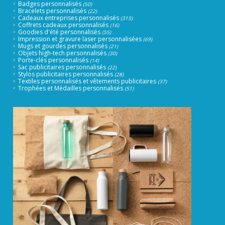
Badges personnalisés
(50)
Bracelets personnalisés
(22)
Cadeaux entreprises personnalisés
(315)
Coffrets cadeaux personnalisés
(16)
Goodies d'été personnalisés
(55)
Impression et gravure laser personnalisées
(69)
Mugs et gourdes personnalisés
(21)
Objets high-tech personnalisés
(30)
Porte-clés personnalisés
(14)
Sac publicitaires personnalisés
(22)
Stylos publicitaires personnalisés
(28)
Textiles personnalisés et vêtements publicitaires
(37)
Trophées et Médailles personnalisés
(51)