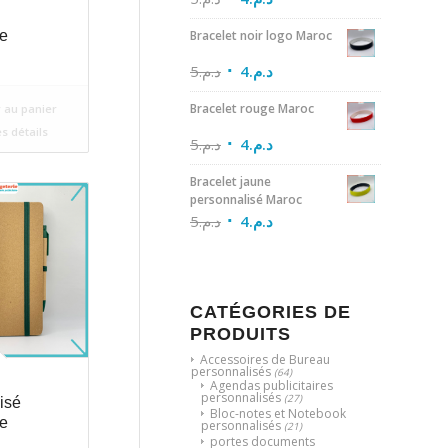
Bracelet noir logo Maroc
e
5
د.م.
4
د.م.
Bracelet rouge Maroc
 au panier
es détails
5
د.م.
4
د.م.
Bracelet jaune
personnalisé Maroc
5
د.م.
4
د.م.
CATÉGORIES DE
PRODUITS
Accessoires de Bureau
personnalisés
(64)
Agendas publicitaires
personnalisés
(27)
isé
Bloc-notes et Notebook
e
personnalisés
(21)
portes documents