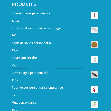
PRODUITS
Pointeur laser personnalisé
10
د.م.
Powerbank personnalisé avec logo
160
د.م.
Tapis de souris personnalisé
15
د.م.
Souris publicitaire
75
د.م.
Coffret stylo personnalisé
100
د.م.
Tour de cou personnalisé entreprise
5
د.م.
Mug personnalisé
15
د.م.