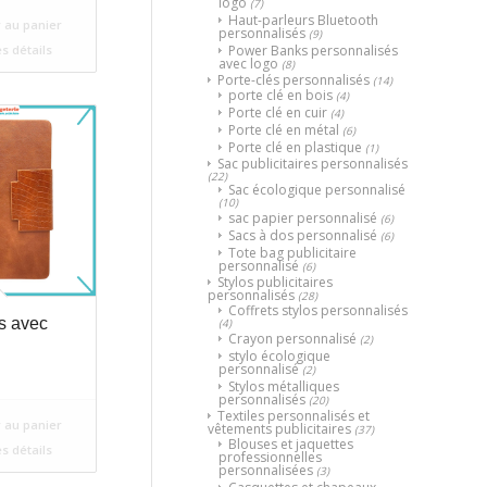
logo
(7)
Haut-parleurs Bluetooth
 au panier
personnalisés
(9)
Power Banks personnalisés
es détails
avec logo
(8)
Porte-clés personnalisés
(14)
porte clé en bois
(4)
Porte clé en cuir
(4)
Porte clé en métal
(6)
Porte clé en plastique
(1)
Sac publicitaires personnalisés
(22)
Sac écologique personnalisé
(10)
sac papier personnalisé
(6)
Sacs à dos personnalisé
(6)
Tote bag publicitaire
personnalisé
(6)
Stylos publicitaires
personnalisés
(28)
Coffrets stylos personnalisés
s avec
(4)
Crayon personnalisé
(2)
stylo écologique
personnalisé
(2)
Stylos métalliques
personnalisés
(20)
Textiles personnalisés et
 au panier
vêtements publicitaires
(37)
Blouses et jaquettes
es détails
professionnelles
personnalisées
(3)