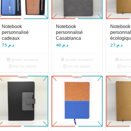
Notebook
Notebook
Notebook
personnalisé
personnalisé
personnal
cadeaux
Casablanca
écologiqu
75
د.م.
40
د.م.
27
د.م.
Ajouter au panier
Ajouter au panier
Ajouter
Voir les détails
Voir les détails
Voir l