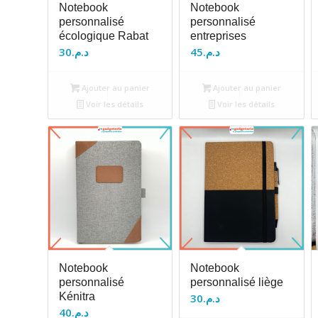
Notebook
Notebook
personnalisé
personnalisé
écologique Rabat
entreprises
30
د.م.
45
د.م.
Ajouter au panier
Ajouter au panier
Voir les détails
Voir les détails
Notebook
Notebook
personnalisé
personnalisé liège
Kénitra
30
د.م.
40
د.م.