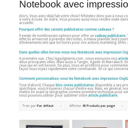
Notebook avec impressi
Alors, Vous avez déjà fait votre choix? N’hésitez donc pas à nous co
à votre écoute. En outre, Vous pouvez aussi nous rendre visite dan
accueillir.
Pourquoi offrir des carnets publicitaires comme cadeaux ?
Il existe de nombreuses options pour offrir un
cadeau publicitaire
.
effet ils arriveront à prendre des notes, à mieux planifier leurs jou
d’évènements tels que les foires pour vos actions markéting. Enfin
Dans quelles villes livrons-nous nos Notebook avec impression Ou
A première vue, Chez lagadgeterie.com , nous envoyons nos
articl
deux principales villes. Mais aussi à Tanger, Agadir et Marrakech. En
ceux qui en ont besoin. De plus, nous en profitons pour commenter
façon vous voyez rapidement votre commande. En ce qui concerne 
Comment personnalisez-vous les Notebook avec impression Oujd
Tout d’abord; Chaque
bloc-notes publicitaires
disponible a ses pro
spécifique, vous trouverez chacun d’entre eux. Mais, en général, no
mettre en avant la sérigraphie comme première technique pour votre
nous pouvons utiliser pour sublimer votre
article publicitaire
.
Trier par
Par défaut
Afficher
45 Produits par page