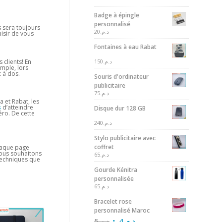
Badge à épingle
personnalisé
s sera toujours
20
د.م.
isir de vous
Fontaines à eau Rabat
150
د.م.
 clients! En
mple, lors
 à dos.
Souris d'ordinateur
publicitaire
75
د.م.
 et Rabat, les
s
d’atteindre
Disque dur 128 GB
ro. De cette
240
د.م.
Stylo publicitaire avec
coffret
chaque page
nous souhaitons
65
د.م.
 techniques que
Gourde Kénitra
personnalisée
65
د.م.
Bracelet rose
personnalisé Maroc
5
د.م.
4
د.م.