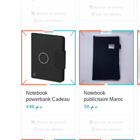
Ajouter au panier
Ajouter au panier
Voir les détails
Voir les détails
Notebook
Notebook
powerbank Cadeau
publicitaire Maroc
340
د.م.
50
د.م.
Ajouter au panier
Ajouter au panier
Voir les détails
Voir les détails