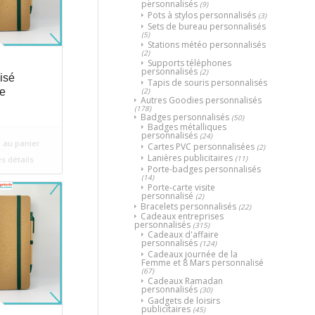
personnalisés
(9)
Pots à stylos personnalisés
(3)
Sets de bureau personnalisés
(5)
Stations météo personnalisés
(2)
Supports téléphones
personnalisés
(2)
isé
Tapis de souris personnalisés
(2)
e
Autres Goodies personnalisés
(178)
Badges personnalisés
(50)
Badges métalliques
personnalisés
(24)
 au panier
Cartes PVC personnalisées
(2)
Lanières publicitaires
(11)
es détails
Porte-badges personnalisés
(14)
Porte-carte visite
personnalisé
(2)
Bracelets personnalisés
(22)
Cadeaux entreprises
personnalisés
(315)
Cadeaux d'affaire
personnalisés
(124)
Cadeaux journée de la
Femme et 8 Mars personnalisé
(67)
Cadeaux Ramadan
personnalisés
(30)
Gadgets de loisirs
publicitaires
(45)