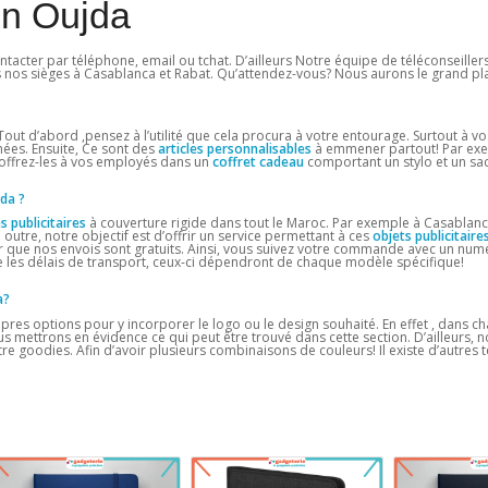
on Oujda
ntacter par téléphone, email ou tchat. D’ailleurs Notre équipe de téléconseiller
s nos sièges à Casablanca et Rabat. Qu’attendez-vous? Nous aurons le grand pla
 Tout d’abord ,pensez à l’utilité que cela procura à votre entourage. Surtout à vos
rnées. Ensuite, Ce sont des
articles personnalisables
à emmener partout! Par exe
, offrez-les à vos employés dans un
coffret cadeau
comportant un stylo et un sac
jda
?
es publicitaires
à couverture rigide dans tout le Maroc. Par exemple à Casablanca
 outre, notre objectif est d’offrir un service permettant à ces
objets publicitaire
 que nos envois sont gratuits. Ainsi, vous suivez votre commande avec un numé
les délais de transport, ceux-ci dépendront de chaque modèle spécifique!
a?
pres options pour y incorporer le logo ou le design souhaité. En effet , dans 
us mettrons en évidence ce qui peut être trouvé dans cette section. D’ailleurs, 
 goodies. Afin d’avoir plusieurs combinaisons de couleurs! Il existe d’autres