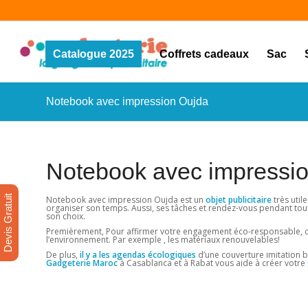
Catalogue 2025
Coffrets cadeaux
Sac
Notebook avec impression Oujda
Notebook avec impressi
Devis Gratuit
Notebook avec impression Oujda est un
objet publicitaire
très util
organiser son temps. Aussi, ses tâches et rendez-vous pendant tout
son choix.
Premièrement, Pour affirmer votre engagement éco-responsable, chois
l’environnement. Par exemple , les matériaux renouvelables!
De plus,
il y a les agendas écologiques
d’une couverture imitation bo
Gadgeterie Maroc
à Casablanca et à Rabat vous aide à créer votre