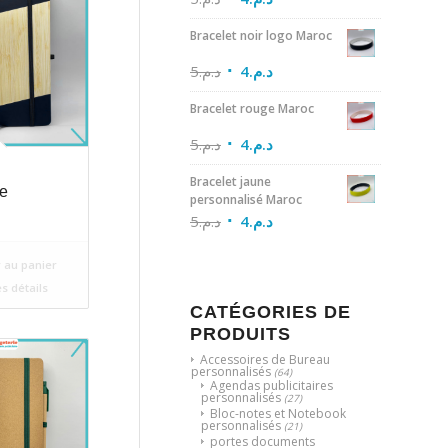
Bracelet noir logo Maroc
5
د.م.
4
د.م.
Bracelet rouge Maroc
5
د.م.
4
د.م.
Bracelet jaune
e
personnalisé Maroc
5
د.م.
4
د.م.
 au panier
es détails
CATÉGORIES DE
PRODUITS
Accessoires de Bureau
personnalisés
(64)
Agendas publicitaires
personnalisés
(27)
Bloc-notes et Notebook
personnalisés
(21)
portes documents