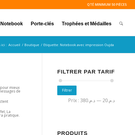
QTÉ MINIMUM 50 PIÈCES
Notebook
Porte-clés
Trophées et Médailles
ici :
Accueil
/
Boutique
/
Etiquette: Notebook avec impression Oujda
FILTRER PAR TARIF
n pour mieux
Filtrer
 messages de
Prix :
د.م.380
—
د.م.20
ctent
fet, La
ra pratique.
PRODUITS