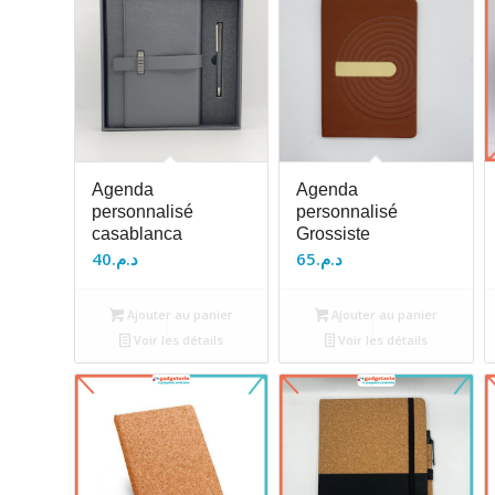
Agenda
Agenda
personnalisé
personnalisé
casablanca
Grossiste
40
د.م.
65
د.م.
Ajouter au panier
Ajouter au panier
Voir les détails
Voir les détails