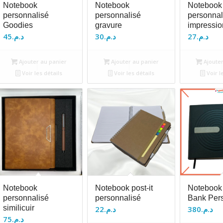
Notebook
Notebook
Notebook
personnalisé
personnalisé
personnal
Goodies
gravure
impressio
45
د.م.
30
د.م.
27
د.م.
Ajouter au panier
Ajouter au panier
Ajouter
Voir les détails
Voir les détails
Voir l
Notebook
Notebook post-it
Notebook
personnalisé
personnalisé
Bank Per
similicuir
22
د.م.
380
د.م.
75
د.م.