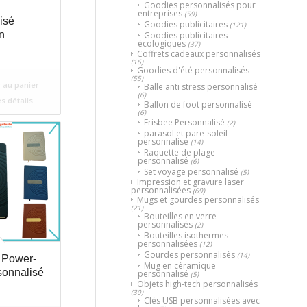
Goodies personnalisés pour
entreprises
(59)
isé
Goodies publicitaires
(121)
n
Goodies publicitaires
écologiques
(37)
Coffrets cadeaux personnalisés
(16)
Goodies d'été personnalisés
(55)
 au panier
Balle anti stress personnalisé
(6)
es détails
Ballon de foot personnalisé
(6)
Frisbee Personnalisé
(2)
parasol et pare-soleil
personnalisé
(14)
Raquette de plage
personnalisé
(6)
Set voyage personnalisé
(5)
Impression et gravure laser
personnalisées
(69)
Mugs et gourdes personnalisés
(21)
Bouteilles en verre
personnalisés
(2)
Bouteilles isothermes
personnalisées
(12)
Gourdes personnalisés
(14)
 Power-
Mug en céramique
sonnalisé
personnalisé
(5)
Objets high-tech personnalisés
(30)
Clés USB personnalisées avec