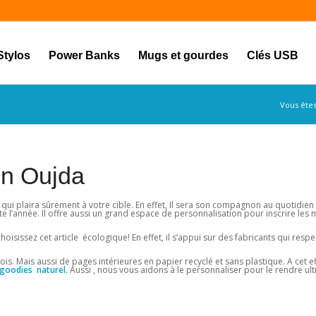
Stylos
Power Banks
Mugs et gourdes
Clés USB
Vous êtes 
on Oujda
e qui plaira sûrement à votre cible. En effet, Il sera son compagnon au quotidie
e l’année. Il offre aussi un grand espace de personnalisation pour inscrire les
issez cet article écologique! En effet, il s’appui sur des fabricants qui respe
is. Mais aussi de pages intérieures en papier recyclé et sans plastique. A cet ef
goodies naturel.
Aussi , nous vous aidons à le personnaliser pour le rendre ult