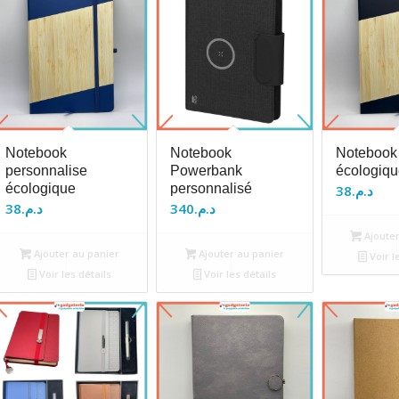
Notebook
Notebook
Notebook
personnalise
Powerbank
écologiqu
écologique
personnalisé
38
د.م.
38
د.م.
340
د.م.
Ajouter
Ajouter au panier
Ajouter au panier
Voir l
Voir les détails
Voir les détails