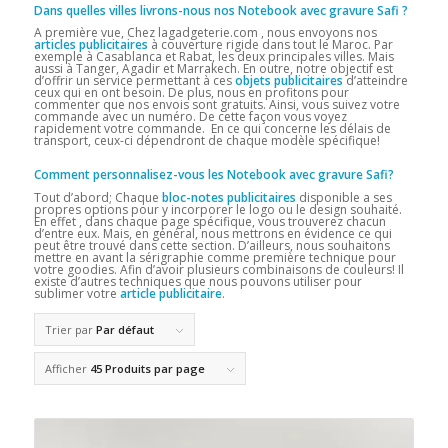
Dans quelles villes livrons-nous nos Notebook avec gravure Safi
?
A première vue, Chez lagadgeterie.com , nous envoyons nos
articles publicitaires
à couverture rigide dans tout le Maroc. Par
exemple à Casablanca et Rabat, les deux principales villes. Mais
aussi à Tanger, Agadir et Marrakech. En outre, notre objectif est
d’offrir un service permettant à ces
objets publicitaires
d’atteindre
ceux qui en ont besoin. De plus, nous en profitons pour
commenter que nos envois sont gratuits. Ainsi, vous suivez votre
commande avec un numéro. De cette façon vous voyez
rapidement votre commande. En ce qui concerne les délais de
transport, ceux-ci dépendront de chaque modèle spécifique!
Comment personnalisez-vous les Notebook avec gravure Safi?
Tout d’abord; Chaque
bloc-notes publicitaires
disponible a ses
propres options pour y incorporer le logo ou le design souhaité.
En effet , dans chaque page spécifique, vous trouverez chacun
d’entre eux. Mais, en général, nous mettrons en évidence ce qui
peut être trouvé dans cette section. D’ailleurs, nous souhaitons
mettre en avant la sérigraphie comme première technique pour
votre goodies. Afin d’avoir plusieurs combinaisons de couleurs! Il
existe d’autres techniques que nous pouvons utiliser pour
sublimer votre
article publicitaire
.
Trier par
Par défaut
Afficher
45 Produits par page