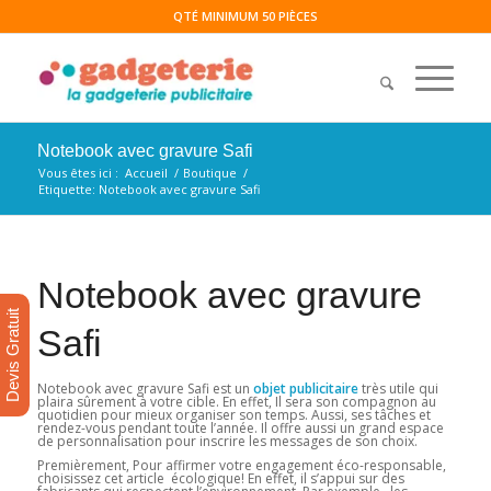
QTÉ MINIMUM 50 PIÈCES
Notebook avec gravure Safi
Vous êtes ici :
Accueil
/
Boutique
/
Etiquette: Notebook avec gravure Safi
Notebook avec gravure
Devis Gratuit
Safi
Notebook avec gravure Safi est un
objet publicitaire
très utile qui
plaira sûrement à votre cible. En effet, Il sera son compagnon au
quotidien pour mieux organiser son temps. Aussi, ses tâches et
rendez-vous pendant toute l’année. Il offre aussi un grand espace
de personnalisation pour inscrire les messages de son choix.
Premièrement, Pour affirmer votre engagement éco-responsable,
choisissez cet article écologique! En effet, il s’appui sur des