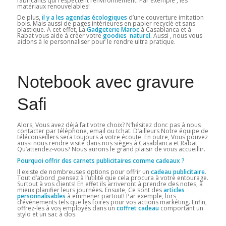
fabricants qui respectent l’environnement. Par exemple , les
matériaux renouvelables!
De plus,
il y a les agendas écologiques
d’une couverture imitation
bois. Mais aussi de pages intérieures en papier recyclé et sans
plastique. A cet effet, La
Gadgeterie Maroc
à Casablanca et à
Rabat vous aide à créer votre
goodies naturel.
Aussi , nous vous
aidons à le personnaliser pour le rendre ultra pratique.
Notebook avec gravure
Safi
Alors, Vous avez déjà fait votre choix? N’hésitez donc pas à nous
contacter par téléphone, email ou tchat. D’ailleurs Notre équipe de
téléconseillers sera toujours à votre écoute. En outre, Vous pouvez
aussi nous rendre visite dans nos sièges à Casablanca et Rabat.
Qu’attendez-vous? Nous aurons le grand plaisir de vous accueillir.
Pourquoi offrir des carnets publicitaires comme cadeaux ?
Il existe de nombreuses options pour offrir un
cadeau publicitaire
.
Tout d’abord ,pensez à l’utilité que cela procura à votre entourage.
Surtout à vos clients! En effet ils arriveront à prendre des notes, à
mieux planifier leurs journées. Ensuite, Ce sont des
articles
personnalisables
à emmener partout! Par exemple, lors
d’évènements tels que les foires pour vos actions markéting. Enfin,
offrez-les à vos employés dans un
coffret cadeau
comportant un
stylo et un sac à dos.