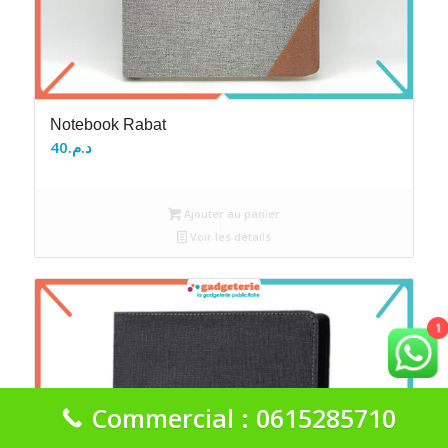
Notebook Rabat
40
د.م.
Ajouter au panier
Voir les détails
1
Commercial : 0615285710