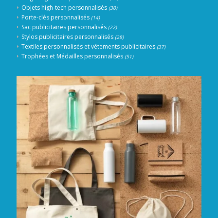
Objets high-tech personnalisés
(30)
Porte-clés personnalisés
(14)
Sac publicitaires personnalisés
(22)
Stylos publicitaires personnalisés
(28)
Textiles personnalisés et vêtements publicitaires
(37)
Trophées et Médailles personnalisés
(51)