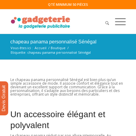
QTÉ MINIMUM 50 PIÈCES
chapeau panama personnalisé Sénégal
Vous êtes ici :
Accueil
/
Boutique
/
Etiquette: chapeau panama personnalisé Sénégal
Le chapeau panama personnalisé Sénégal est bien plus qu’un
simple accessoire de mode. Il associe confort et élégance tout en
devenant un excellent support de communication. Grâce à la
Devis Gratuit
personnalisation, il s’adapte aux besoins des particuliers et des
entreprises, offrant un style distinctif et mémorable.
Un accessoire élégant et
polyvalent
Le chapeau panama séduit par son allure intemporelle. Au