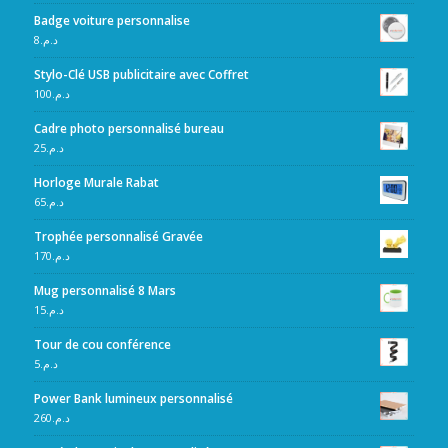
Badge voiture personnalise
8
د.م.
Stylo-Clé USB publicitaire avec Coffret
100
د.م.
Cadre photo personnalisé bureau
25
د.م.
Horloge Murale Rabat
65
د.م.
Trophée personnalisé Gravée
170
د.م.
Mug personnalisé 8 Mars
15
د.م.
Tour de cou conférence
5
د.م.
Power Bank lumineux personnalisé
260
د.م.