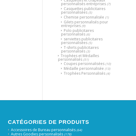
Casquettes et chapeaux
personnalisés entreprises
(7)
Casquettes publicitaires
personnalisées
(5)
Chemise personnalisée
(1)
Gilets personnalisés pour
entreprises
(9)
Polo publicitaires
personnalisés
(6)
serviettes publicitaires
personnalisées
(5)
T-shirts publicitaires
personnalisés
(3)
Trophées et Médailles
personnalisés
(51)
Coupes personnalisées
(10)
Médaille personnalisée
(13)
Trophées Personnalisés
(4)
CATÉGORIES DE PRODUITS
Accessoires de Bureau personnalisés
(64)
Autres Goodies personnalisés
(178)