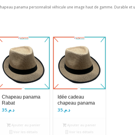
 chapeau panama personnalisé véhicule une image haut de gamme. Durable et uti
Chapeau panama
Idée cadeau
Rabat
chapeau panama
35
د.م.
35
د.م.
Ajouter au panier
Ajouter au panier
Voir les détails
Voir les détails