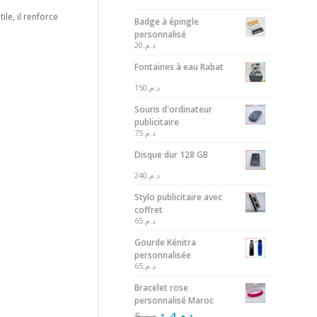
le, il renforce
Badge à épingle
personnalisé
20
د.م.
Fontaines à eau Rabat
150
د.م.
Souris d'ordinateur
publicitaire
75
د.م.
Disque dur 128 GB
240
د.م.
Stylo publicitaire avec
coffret
65
د.م.
Gourde Kénitra
personnalisée
65
د.م.
Bracelet rose
personnalisé Maroc
5
د.م.
4
د.م.