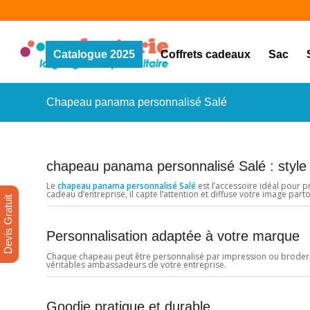
Catalogue 2025
Coffrets cadeaux
Sac
Chapeau panama personnalisé Salé
chapeau panama personnalisé Salé : style 
Le
chapeau panama personnalisé Salé
est l’accessoire idéal pour 
cadeau d’entreprise, il capte l’attention et diffuse votre image parto
Devis Gratuit
Personnalisation adaptée à votre marque
Chaque chapeau peut être personnalisé par impression ou broderie 
véritables ambassadeurs de votre entreprise.
Goodie pratique et durable