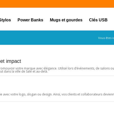
Stylos
Power Banks
Mugs et gourdes
Clés USB
Vous êtes ic
et impact
promouvoir votre marque avec élégance. Utilisé lors d’événements, de salons 
ut dans la ville de Salé et au-delà.
avec votre logo, slogan ou design. Ainsi, vos clients et collaborateurs devien