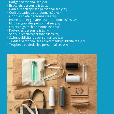
Badges personnalisés
(50)
Bracelets personnalisés
(22)
Cadeaux entreprises personnalisés
(315)
Coffrets cadeaux personnalisés
(16)
Goodies d'été personnalisés
(55)
Impression et gravure laser personnalisées
(69)
Mugs et gourdes personnalisés
(21)
Objets high-tech personnalisés
(30)
Porte-clés personnalisés
(14)
Sac publicitaires personnalisés
(22)
Stylos publicitaires personnalisés
(28)
Textiles personnalisés et vêtements publicitaires
(37)
Trophées et Médailles personnalisés
(51)