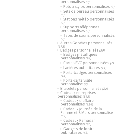
personnalisés
(9)
Pots à stylos personnalisés
(3)
Sets de bureau personnalisés
(5)
Stations météo personnalisés
(2)
Supports téléphones
personnalisés
(2)
Tapis de souris personnalisés
(2)
Autres Goodies personnalisés
(178)
Badges personnalisés
(50)
Badges métalliques
personnalisés
(24)
Cartes PVC personnalisées
(2)
Lanières publicitaires
(11)
Porte-badges personnalisés
(14)
Porte-carte visite
personnalisé
(2)
Bracelets personnalisés
(22)
Cadeaux entreprises
personnalisés
(315)
Cadeaux d'affaire
personnalisés
(124)
Cadeaux journée de la
Femme et 8 Mars personnalisé
(67)
Cadeaux Ramadan
personnalisés
(30)
Gadgets de loisirs
publicitaires
(45)