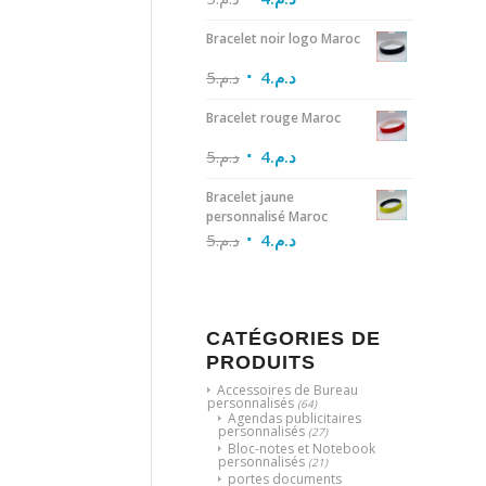
Bracelet noir logo Maroc
5
د.م.
4
د.م.
Bracelet rouge Maroc
5
د.م.
4
د.م.
Bracelet jaune
personnalisé Maroc
5
د.م.
4
د.م.
CATÉGORIES DE
PRODUITS
Accessoires de Bureau
personnalisés
(64)
Agendas publicitaires
personnalisés
(27)
Bloc-notes et Notebook
personnalisés
(21)
portes documents