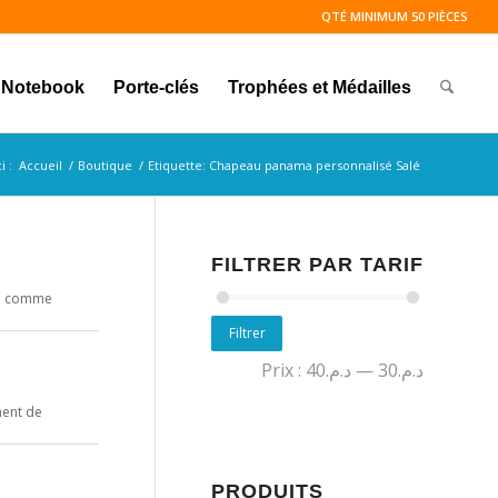
QTÉ MINIMUM 50 PIÈCES
Notebook
Porte-clés
Trophées et Médailles
i :
Accueil
/
Boutique
/
Etiquette: Chapeau panama personnalisé Salé
FILTRER PAR TARIF
ou comme
Filtrer
Prix :
د.م.40
—
د.م.30
nent de
PRODUITS