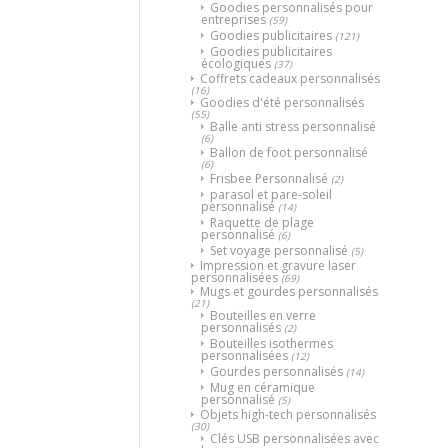
Goodies personnalisés pour
entreprises
(59)
Goodies publicitaires
(121)
Goodies publicitaires
écologiques
(37)
Coffrets cadeaux personnalisés
(16)
Goodies d'été personnalisés
(55)
Balle anti stress personnalisé
(6)
Ballon de foot personnalisé
(6)
Frisbee Personnalisé
(2)
parasol et pare-soleil
personnalisé
(14)
Raquette de plage
personnalisé
(6)
Set voyage personnalisé
(5)
Impression et gravure laser
personnalisées
(69)
Mugs et gourdes personnalisés
(21)
Bouteilles en verre
personnalisés
(2)
Bouteilles isothermes
personnalisées
(12)
Gourdes personnalisés
(14)
Mug en céramique
personnalisé
(5)
Objets high-tech personnalisés
(30)
Clés USB personnalisées avec