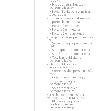
logo
(7)
Haut-parleurs Bluetooth
personnalisés
(9)
Power Banks personnalisés
avec logo
(8)
Porte-clés personnalisés
(14)
porte clé en bois
(4)
Porte clé en cuir
(4)
Porte clé en métal
(6)
Porte clé en plastique
(1)
Sac publicitaires personnalisés
(22)
Sac écologique personnalisé
(10)
sac papier personnalisé
(6)
Sacs à dos personnalisé
(6)
Tote bag publicitaire
personnalisé
(6)
Stylos publicitaires
personnalisés
(28)
Coffrets stylos personnalisés
(4)
Crayon personnalisé
(2)
stylo écologique
personnalisé
(2)
Stylos métalliques
personnalisés
(20)
Textiles personnalisés et
vêtements publicitaires
(37)
Blouses et jaquettes
professionnelles
personnalisées
(3)