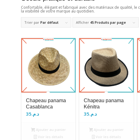
Confortable, élégant et fabriqué avec des matériaux de qualité, le
la visibilité de votre marque au quotidien.
Trier par
Par défaut
Afficher
45 Produits par page
Chapeau panama
Chapeau panama
Casablanca
Kénitra
35
د.م.
35
د.م.
Ajouter au panier
Ajouter au panier
Voir les détails
Voir les détails