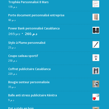
Trophée Personnalisé 8 Mars
170
د.م.
Porte document personnalisé entreprise
60
د.م.
Power Bank personnalisé Casablanca
265
د.م.
260
د.م.
Stylo à Plume personnalisé
25
د.م.
Coupe cadeau sportif
250
د.م.
Coffret publicitaire Casablanca
220
د.م.
Bougie senteur personnalisée
35
د.م.
Balle anti stress publicitaire Kénitra
9
د.م.
Pot a stylo en bois