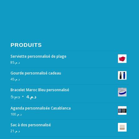
PRODUITS
Serviette personnalisé de plage
85
د.م.
Gourde personnalisé cadeau
45
د.م.
Bracelet Maroc Bleu personnalisé
5
د.م.
4
د.م.
Agenda personnalisée Casablanca
100
د.م.
Sac à dos personnalisé
21
د.م.