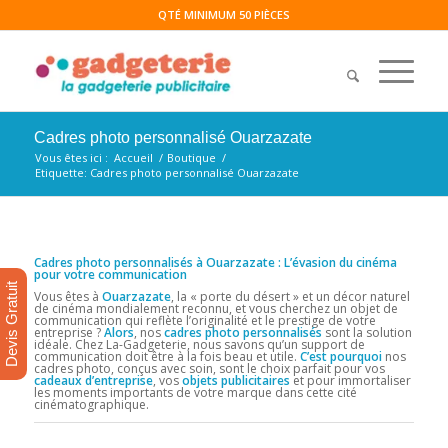
QTÉ MINIMUM 50 PIÈCES
Cadres photo personnalisé Ouarzazate
Vous êtes ici :
Accueil
/
Boutique
/
Etiquette: Cadres photo personnalisé Ouarzazate
Cadres photo personnalisés à Ouarzazate : L’évasion du cinéma
pour votre communication
Devis Gratuit
Vous êtes à
Ouarzazate
, la « porte du désert » et un décor naturel
de cinéma mondialement reconnu, et vous cherchez un objet de
communication qui reflète l’originalité et le prestige de votre
entreprise ?
Alors
, nos
cadres photo personnalisés
sont la solution
idéale. Chez La-Gadgeterie, nous savons qu’un support de
communication doit être à la fois beau et utile.
C’est pourquoi
nos
cadres photo, conçus avec soin, sont le choix parfait pour vos
cadeaux d’entreprise
, vos
objets publicitaires
et pour immortaliser
les moments importants de votre marque dans cette cité
cinématographique.