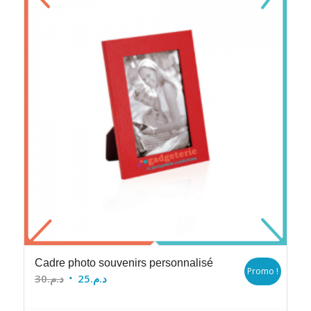
Cadre photo souvenirs personnalisé
Promo !
Le
Le
30
د.م.
25
د.م.
prix
prix