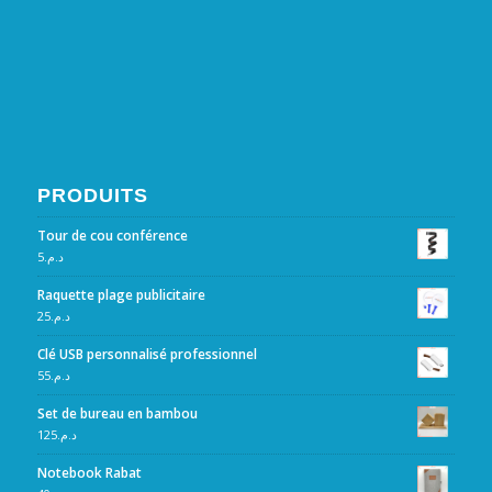
PRODUITS
Tour de cou conférence
5
د.م.
Raquette plage publicitaire
25
د.م.
Clé USB personnalisé professionnel
55
د.م.
Set de bureau en bambou
125
د.م.
Notebook Rabat