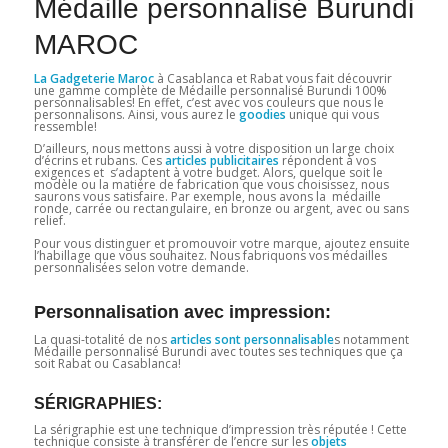
Médaille personnalisé Burundi
MAROC
La Gadgeterie Maroc
à Casablanca et Rabat vous fait découvrir
une gamme complète de Médaille personnalisé Burundi 100%
personnalisables! En effet, c’est avec vos couleurs que nous le
personnalisons. Ainsi, vous aurez le
goodies
unique qui vous
ressemble!
D’ailleurs, nous mettons aussi à votre disposition un large choix
d’écrins et rubans. Ces
articles publicitaires
répondent à vos
exigences et s’adaptent à votre budget. Alors, quelque soit le
modèle ou la matière de fabrication que vous choisissez, nous
saurons vous satisfaire. Par exemple, nous avons la médaille
ronde, carrée ou rectangulaire, en bronze ou argent, avec ou sans
relief.
Pour vous distinguer et promouvoir votre marque, ajoutez ensuite
l’habillage que vous souhaitez. Nous fabriquons vos médailles
personnalisées selon votre demande.
Personnalisation avec impression:
La quasi-totalité de nos
articles sont personnalisable
s notamment
Médaille personnalisé Burundi avec toutes ses techniques que ça
soit Rabat ou Casablanca!
SÉRIGRAPHIES:
La sérigraphie est une technique d’impression très réputée ! Cette
technique consiste à transférer de l’encre sur les
objets