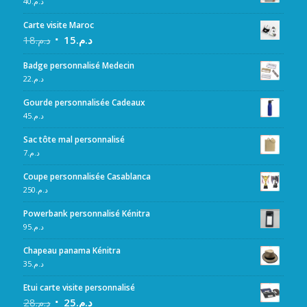
40
د.م.
Carte visite Maroc
18
د.م.
15
د.م.
Badge personnalisé Medecin
22
د.م.
Gourde personnalisée Cadeaux
45
د.م.
Sac tôte mal personnalisé
7
د.م.
Coupe personnalisée Casablanca
250
د.م.
Powerbank personnalisé Kénitra
95
د.م.
Chapeau panama Kénitra
35
د.م.
Etui carte visite personnalisé
28
د.م.
25
د.م.