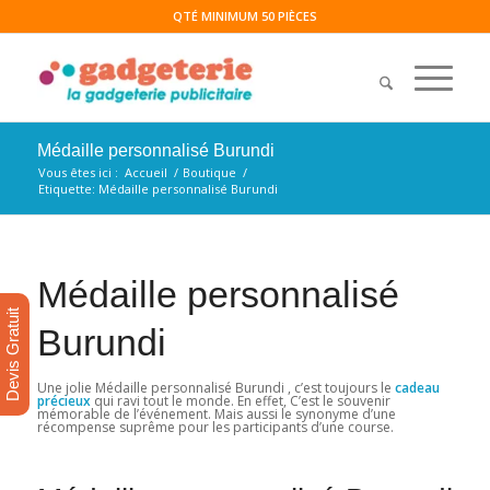
QTÉ MINIMUM 50 PIÈCES
Médaille personnalisé Burundi
Vous êtes ici :
Accueil
/
Boutique
/
Etiquette: Médaille personnalisé Burundi
Médaille personnalisé
Devis Gratuit
Burundi
Une jolie Médaille personnalisé Burundi , c’est toujours le
cadeau
précieux
qui ravi tout le monde. En effet, C’est le souvenir
mémorable de l’événement. Mais aussi le synonyme d’une
récompense suprême pour les participants d’une course.