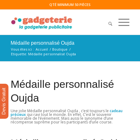
QTÉ MINIMUM 50 PIÈCES
Médaille personnalisé Oujda
Vous êtes ici :
Accueil
/
Boutique
/
Etiquette: Médaille personnalisé Oujda
Médaille personnalisé
Devis Gratuit
Oujda
Une jolie Médaille personnalisé Oujda , c’est toujours le
cadeau
précieux
qui ravi tout le monde. En effet, C’est le souvenir
mémorable de l’événement. Mais aussi le synonyme d’une
récompense suprême pour les participants d’une course.