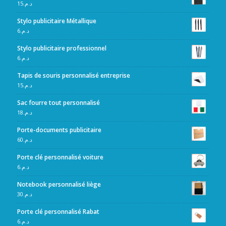
15
د.م.
Stylo publicitaire Métallique
6
د.م.
Stylo publicitaire professionnel
6
د.م.
Tapis de souris personnalisé entreprise
15
د.م.
Sac fourre tout personnalisé
18
د.م.
Porte-documents publicitaire
60
د.م.
Porte clé personnalisé voiture
6
د.م.
Notebook personnalisé liège
30
د.م.
Porte clé personnalisé Rabat
6
د.م.