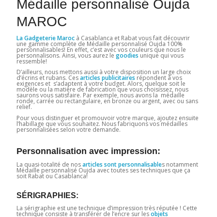
Médaille personnalisé Oujda
MAROC
La Gadgeterie Maroc
à Casablanca et Rabat vous fait découvrir
une gamme complète de Médaille personnalisé Oujda 100%
personnalisables! En effet, c’est avec vos couleurs que nous le
personnalisons. Ainsi, vous aurez le
goodies
unique qui vous
ressemble!
D’ailleurs, nous mettons aussi à votre disposition un large choix
d’écrins et rubans. Ces
articles publicitaires
répondent à vos
exigences et s’adaptent à votre budget. Alors, quelque soit le
modèle ou la matière de fabrication que vous choisissez, nous
saurons vous satisfaire. Par exemple, nous avons la médaille
ronde, carrée ou rectangulaire, en bronze ou argent, avec ou sans
relief.
Pour vous distinguer et promouvoir votre marque, ajoutez ensuite
l’habillage que vous souhaitez. Nous fabriquons vos médailles
personnalisées selon votre demande.
Personnalisation avec impression:
La quasi-totalité de nos
articles sont personnalisable
s notamment
Médaille personnalisé Oujda avec toutes ses techniques que ça
soit Rabat ou Casablanca!
SÉRIGRAPHIES:
La sérigraphie est une technique d’impression très réputée ! Cette
technique consiste à transférer de l’encre sur les
objets