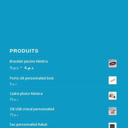
PRODUITS
Bracelet piscine Kénitra
5
د.م.
4
د.م.
Porte clé personnalisé bois
6
د.م.
Cadre photo Kénitra
25
د.م.
Clé USB cristal personnalisé
75
د.م.
Sac personnalisé Rabat