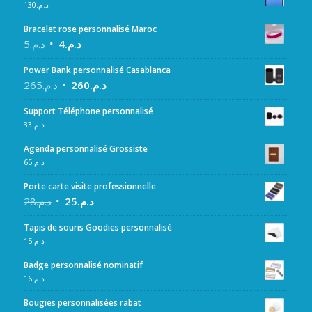
130
د.م.
Bracelet rose personnalisé Maroc
5
د.م.
4
د.م.
Power Bank personnalisé Casablanca
265
د.م.
260
د.م.
Support Téléphone personnalisé
33
د.م.
Agenda personnalisé Grossiste
65
د.م.
Porte carte visite professionnelle
28
د.م.
25
د.م.
Tapis de souris Goodies personnalisé
15
د.م.
Badge personnalisé nominatif
16
د.م.
Bougies personnalisées rabat