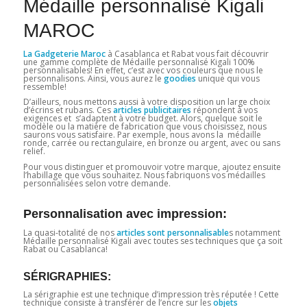
Médaille personnalisé Kigali
MAROC
La Gadgeterie Maroc
à Casablanca et Rabat vous fait découvrir
une gamme complète de Médaille personnalisé Kigali 100%
personnalisables! En effet, c’est avec vos couleurs que nous le
personnalisons. Ainsi, vous aurez le
goodies
unique qui vous
ressemble!
D’ailleurs, nous mettons aussi à votre disposition un large choix
d’écrins et rubans. Ces
articles publicitaires
répondent à vos
exigences et s’adaptent à votre budget. Alors, quelque soit le
modèle ou la matière de fabrication que vous choisissez, nous
saurons vous satisfaire. Par exemple, nous avons la médaille
ronde, carrée ou rectangulaire, en bronze ou argent, avec ou sans
relief.
Pour vous distinguer et promouvoir votre marque, ajoutez ensuite
l’habillage que vous souhaitez. Nous fabriquons vos médailles
personnalisées selon votre demande.
Personnalisation avec impression:
La quasi-totalité de nos
articles sont personnalisable
s notamment
Médaille personnalisé Kigali avec toutes ses techniques que ça soit
Rabat ou Casablanca!
SÉRIGRAPHIES:
La sérigraphie est une technique d’impression très réputée ! Cette
technique consiste à transférer de l’encre sur les
objets