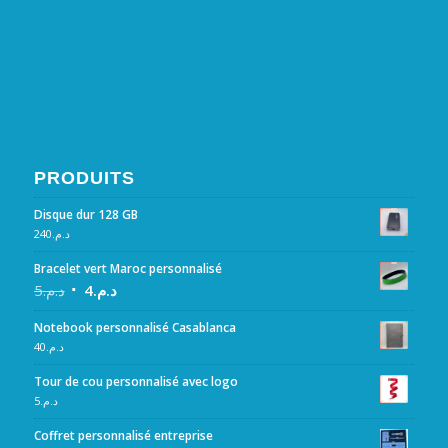
PRODUITS
Disque dur 128 GB
240
د.م.
Bracelet vert Maroc personnalisé
5
د.م.
4
د.م.
Notebook personnalisé Casablanca
40
د.م.
Tour de cou personnalisé avec logo
5
د.م.
Coffret personnalisé entreprise