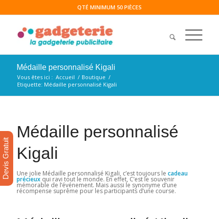
QTÉ MINIMUM 50 PIÈCES
Médaille personnalisé Kigali
Vous êtes ici :
Accueil
/
Boutique
/
Etiquette: Médaille personnalisé Kigali
Médaille personnalisé
Devis Gratuit
Kigali
Une jolie Médaille personnalisé Kigali, c’est toujours le
cadeau
précieux
qui ravi tout le monde. En effet, C’est le souvenir
mémorable de l’événement. Mais aussi le synonyme d’une
récompense suprême pour les participants d’une course.