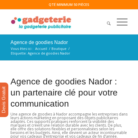
QTÉ MINIMUM 50 PIÈCES
Agence de goodies Nador
Vous êtes ici :
Accueil
/
Boutique
/
Etiquette: Agence de goodies Nador
Agence de goodies Nador :
Devis Gratuit
un partenaire clé pour votre
communication
Une agence de goodies à Nador accompagne les entreprises dans
leurs actions marketing en proposant des objets publicitaires
adaptés. Ces supports pratiques renforcent la visibilité des
marques et créent une relation durable avec les clients. De plus,
elle offre des solutions flexibles et personnalisées selon les
besoins et les budgets. Ainsi, elle devient un acteur incontournable
pour vos cadeaux d’entreprise et vos cadeaux de fin d’année.