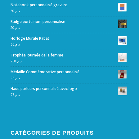
Notebook personnalisé gravure
30
د.م.
Badge porte nom personnalisé
20
د.م.
Horloge Murale Rabat
65
د.م.
Trophée Journée de la femme
250
د.م.
Médaille Commémorative personnalisé
25
د.م.
Haut-parleurs personnalisé avec logo
75
د.م.
CATÉGORIES DE PRODUITS