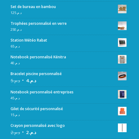
Set de bureau en bambou
125
د.م.
Trophées personnalisé en verre
250
د.م.
Station Météo Rabat
65
د.م.
Notebook personnalisé Kénitra
40
د.م.
Bracelet piscine personnalisé
5
د.م.
4
د.م.
Notebook personnalisé entreprises
45
د.م.
Gilet de sécurité personnalisé
15
د.م.
Crayon personnalisé avec logo
2
د.م.
2
د.م.